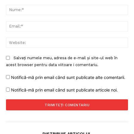
Comentariu:
Nu
Ema
Web
Salvați numele meu, adresa de e-mail și site-ul web în
acest browser pentru data viitoare i comentariu.
Un proiect
FREEDOM HOUSE ROMÂNIA
Notifică-mă prin email când sunt publicate alte comentarii.
Notifică-mă prin email când sunt publicate articole noi.
PRESShub
Despre noi / Echipa
Proiecte editoriale
DISTRIBUIE ARTICOLUL