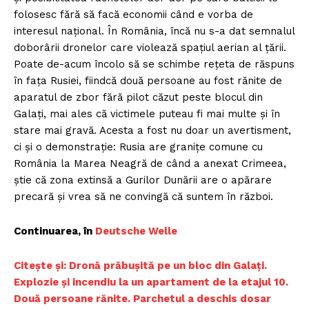
folosesc fără să facă economii când e vorba de
interesul național. În România, încă nu s-a dat semnalul
doborârii dronelor care violează spațiul aerian al țării.
Poate de-acum încolo să se schimbe rețeta de răspuns
în fața Rusiei, fiindcă două persoane au fost rănite de
aparatul de zbor fără pilot căzut peste blocul din
Galați, mai ales că victimele puteau fi mai multe și în
stare mai gravă. Acesta a fost nu doar un avertisment,
ci și o demonstrație: Rusia are granițe comune cu
România la Marea Neagră de când a anexat Crimeea,
știe că zona extinsă a Gurilor Dunării are o apărare
precară și vrea să ne convingă că suntem în război.
Continuarea, în
Deutsche Welle
Citește și: Dronă prăbuşită pe un bloc din Galați.
Explozie şi incendiu la un apartament de la etajul 10.
Două persoane rănite. Parchetul a deschis dosar