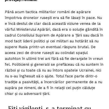
Până acum tactica militarilor români de apărare
împotriva dronelor rusești era să fie lăsaţi în pace. Nu
e încă destul de clar dacă această viziune venea de la
vârful Ministerului Apărări, dacă era o soluție gândită în
cadrul Consiliului Suprem de Apărare a Țării sau dacă în
mod tacit liderii politici și cei militari au hotărât să nu
supere Rusia printr-un eventual răspuns brutal. De
aceea zeci de drone rusești au colindat spațiul
autohton în ultimii trei ani fără să fie deranjate în vreun
fel. Politicienii și generalii se prefăceau că nu suntem în
război și cu toate că nu au întors spatele Ucrainei, nici
nu s-au înghesuit să o ajute. Totul face parte dintr-o
tradiție a pasivității, a încercărilor permanente de a nu
supăra pe nimeni, de a fi în relații cel puțin călduțe
chiar și cu adversarii țării.
„Fiţi vigilenţi, s-a terminat cu