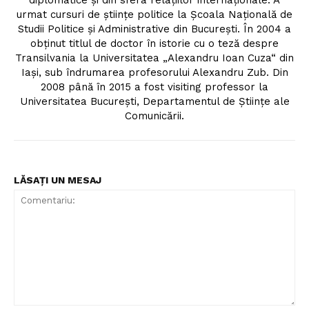
diplomatice şi din sfera relaţiilor internaţionale. A
urmat cursuri de ştiinţe politice la Şcoala Naţională de
Studii Politice şi Administrative din Bucureşti. În 2004 a
obţinut titlul de doctor în istorie cu o teză despre
Transilvania la Universitatea „Alexandru Ioan Cuza“ din
Iaşi, sub îndrumarea profesorului Alexandru Zub. Din
2008 până în 2015 a fost visiting professor la
Universitatea Bucureşti, Departamentul de Ştiinţe ale
Comunicării.
LĂSAȚI UN MESAJ