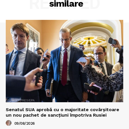
RELATED
similare
Senatul SUA aprobă cu o majoritate covârșitoare
un nou pachet de sancțiuni împotriva Rusiei
09/08/2026