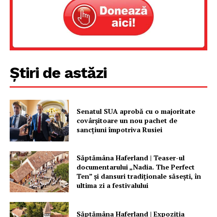
Știri de astăzi
Senatul SUA aprobă cu o majoritate
covârșitoare un nou pachet de
sancțiuni împotriva Rusiei
Săptămâna Haferland | Teaser-ul
documentarului „Nadia. The Perfect
Ten” şi dansuri tradiţionale săseşti, în
ultima zi a festivalului
Săptămâna Haferland | Expoziţia