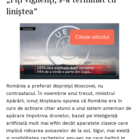
liniştea”
Citește articolul
România a preferat disprețul Moscovei, nu
contraatacul. În noiembrie anul trecut, ministrul
Apărării, Ionuț Moșteanu spunea că România era în
curs de activare chiar atunci a unui sistem american de
apărare împotriva dronelor, bazat pe inteligenţă
artificială mult mai ieftin decât aparatele clasice care
implică ridicarea avioanelor de la sol. Sigur, mai există
și posibilitatea rachetelor aer-aer pe care balticii le