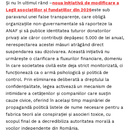
Și nu în ultimul rând –
noua inițiativă de modificare a
Legii asociațiilor și fundațiilor din 2026
este sub
paravanul unei false transparențe, care obligă
organizațiile non-guvernamentale să raporteze la
ANAF și să publice identitatea tuturor donatorilor
privați ale căror contribuții depășesc 5.000 de lei anual,
nerespectarea acestei măsuri atrăgând direct
suspendarea sau dizolvarea. Această inițiativă nu
urmărește o clarificare a fluxurilor financiare, domeniu
în care societatea civilă este deja strict monitorizată, ci
funcționează ca o armă psihologică și politică de
control. Prin eliminarea deliberată a dreptului la
confidențialitate, legea activează un mecanism de
intimidare a cetățenilor și companiilor care susțin
cauze civice, oferind în același timp mașinăriei de
propagandă politică listele de nume necesare pentru a
fabrica teorii ale conspirației și asocieri toxice, cu
scopul final de a decredibiliza autoritatea morală a
vocilor independente din România.