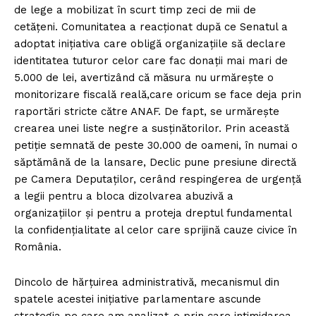
de lege a mobilizat în scurt timp zeci de mii de
cetățeni. Comunitatea a reacționat după ce Senatul a
adoptat inițiativa care obligă organizațiile să declare
identitatea tuturor celor care fac donații mai mari de
5.000 de lei, avertizând că măsura nu urmărește o
monitorizare fiscală reală,care oricum se face deja prin
raportări stricte către ANAF. De fapt, se urmărește
crearea unei liste negre a susținătorilor. Prin această
petiție semnată de peste 30.000 de oameni, în numai o
săptămână de la lansare, Declic pune presiune directă
pe Camera Deputaților, cerând respingerea de urgență
a legii pentru a bloca dizolvarea abuzivă a
organizațiilor și pentru a proteja dreptul fundamental
la confidențialitate al celor care sprijină cauze civice în
România.
Dincolo de hărțuirea administrativă, mecanismul din
spatele acestei inițiative parlamentare ascunde
strategia pe care am analizat-o prin care intimidarea