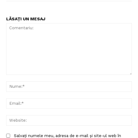
LĂSAȚI UN MESAJ
Comentariu:
Nu
Ema
Web
Salvați numele meu, adresa de e-mail și site-ul web în