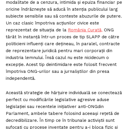
modalitate de a cenzura, intimida și epuiza financiar pe
oricine îndrăznește să aducă în atenția publicului larg
subiecte sensibile sau să conteste abuzurile de putere.
Un caz clasic împotriva acțiunilor civice este
reprezentat de situația de la
România Curată,
ONG
târât în instanță într-un proces de tip SLAPP de către
politicieni influenți care dețineau, în paralel, contracte
de reprezentare juridică pentru mari corporații din
industria lemnului. Însă cazul nu este nicidecum o
excepție. Acest tip deintimidare este folosit frecvent
împotriva ONG-urilor sau a jurnaliștilor din presa
independentă.
Această strategie de hărțuire individuală se conectează
perfect cu modificările legislative agresive aduse
legislației sau recentele inițiativer anti-ONGdin
Parlament, ambele tabere folosind aceeași rețetă de
decredibilizare. În timp ce în tribunale activiștii sunt
sufocați cu procese inventate pentru a-i bloca fizic și