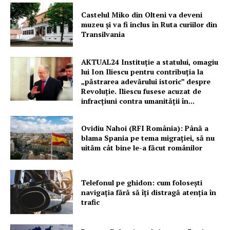
Castelul Miko din Olteni va deveni
muzeu şi va fi inclus în Ruta curiilor din
Transilvania
AKTUAL24 Instituție a statului, omagiu
lui Ion Iliescu pentru contribuția la
„păstrarea adevărului istoric” despre
Revoluție. Iliescu fusese acuzat de
infracțiuni contra umanității în...
Ovidiu Nahoi (RFI România): Până a
blama Spania pe tema migrației, să nu
uităm cât bine le-a făcut românilor
Telefonul pe ghidon: cum folosești
navigația fără să îți distragă atenția în
trafic