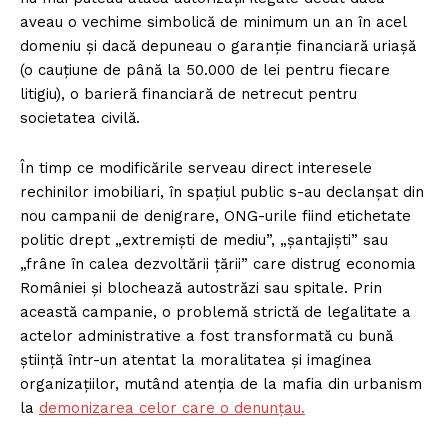
aveau o vechime simbolică de minimum un an în acel
domeniu și dacă depuneau o garanție financiară uriașă
(o cauțiune de până la 50.000 de lei pentru fiecare
litigiu), o barieră financiară de netrecut pentru
societatea civilă.
În timp ce modificările serveau direct interesele
rechinilor imobiliari, în spațiul public s-au declanșat din
nou campanii de denigrare, ONG-urile fiind etichetate
politic drept „extremiști de mediu”, „șantajiști” sau
„frâne în calea dezvoltării țării” care distrug economia
României și blochează autostrăzi sau spitale. Prin
această campanie, o problemă strictă de legalitate a
actelor administrative a fost transformată cu bună
știință într-un atentat la moralitatea și imaginea
organizațiilor, mutând atenția de la mafia din urbanism
la
demonizarea celor care o denunțau.