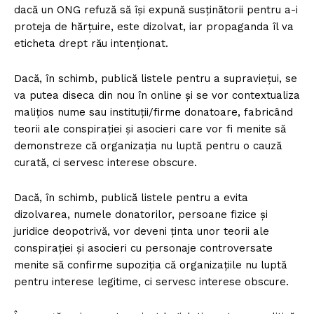
dacă un ONG refuză să își expună susținătorii pentru a-i
proteja de hărțuire, este dizolvat, iar propaganda îl va
eticheta drept rău intenționat.
Dacă, în schimb, publică listele pentru a supraviețui, se
va putea diseca din nou în online și se vor contextualiza
malițios nume sau instituții/firme donatoare, fabricând
teorii ale conspirației și asocieri care vor fi menite să
demonstreze că organizația nu luptă pentru o cauză
curată, ci servesc interese obscure.
Dacă, în schimb, publică listele pentru a evita
dizolvarea, numele donatorilor, persoane fizice și
juridice deopotrivă, vor deveni ținta unor teorii ale
conspirației și asocieri cu personaje controversate
menite să confirme supoziția că organizațiile nu luptă
pentru interese legitime, ci servesc interese obscure.