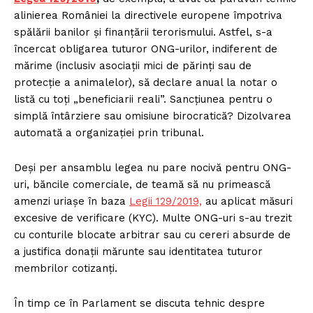
alinierea României la directivele europene împotriva
spălării banilor și finanțării terorismului. Astfel, s-a
încercat obligarea tuturor ONG-urilor, indiferent de
mărime (inclusiv asociații mici de părinți sau de
protecție a animalelor), să declare anual la notar o
listă cu toți „beneficiarii reali”. Sancțiunea pentru o
simplă întârziere sau omisiune birocratică? Dizolvarea
automată a organizației prin tribunal.
Deși per ansamblu legea nu pare nocivă pentru ONG-
uri, băncile comerciale, de teamă să nu primească
amenzi uriașe în baza
Legii 129/2019,
au aplicat măsuri
excesive de verificare (KYC). Multe ONG-uri s-au trezit
cu conturile blocate arbitrar sau cu cereri absurde de
a justifica donații mărunte sau identitatea tuturor
membrilor cotizanți.
În timp ce în Parlament se discuta tehnic despre