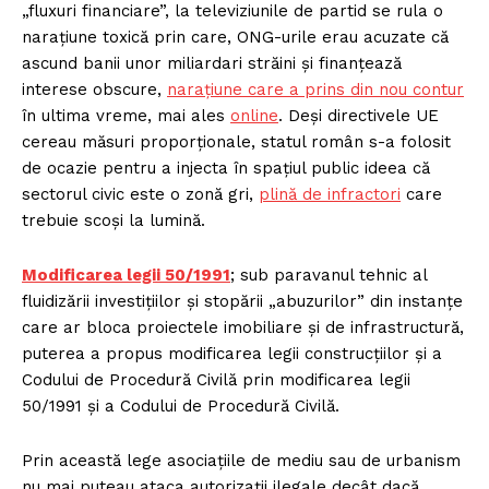
„fluxuri financiare”, la televiziunile de partid se rula o
narațiune toxică prin care, ONG-urile erau acuzate că
ascund banii unor miliardari străini și finanțează
interese obscure,
narațiune care a prins din nou contur
în ultima vreme, mai ales
online
. Deși directivele UE
cereau măsuri proporționale, statul român s-a folosit
de ocazie pentru a injecta în spațiul public ideea că
sectorul civic este o zonă gri,
plină de infractori
care
trebuie scoși la lumină.
Modificarea legii 50/1991
; sub paravanul tehnic al
fluidizării investițiilor și stopării „abuzurilor” din instanțe
care ar bloca proiectele imobiliare și de infrastructură,
puterea a propus modificarea legii construcțiilor și a
Codului de Procedură Civilă prin modificarea legii
50/1991 și a Codului de Procedură Civilă.
Prin această lege asociațiile de mediu sau de urbanism
nu mai puteau ataca autorizații ilegale decât dacă