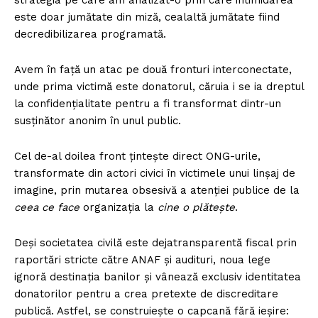
este doar jumătate din miză, cealaltă jumătate fiind
decredibilizarea programată.
Avem în față un atac pe două fronturi interconectate,
unde prima victimă este donatorul, căruia i se ia dreptul
Un proiect
la confidențialitate pentru a fi transformat dintr-un
FREEDOM HOUSE ROMÂNIA
susținător anonim în unul public.
Cel de-al doilea front țintește direct ONG-urile,
transformate din actori civici în victimele unui linșaj de
imagine, prin mutarea obsesivă a atenției publice de la
PRESShub
ceea ce face
organizația la
cine o plătește
.
Despre noi / Echipa
Deși societatea civilă este dejatransparentă fiscal prin
Proiecte editoriale
raportări stricte către ANAF și audituri, noua lege
Rețea
ignoră destinația banilor și vânează exclusiv identitatea
donatorilor pentru a crea pretexte de discreditare
Contact
publică. Astfel, se construiește o capcană fără ieșire: