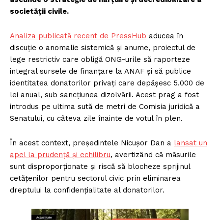
societății civile.
Analiza publicată recent de PressHub
aducea în
discuție o anomalie sistemică și anume, proiectul de
lege restrictiv care obligă ONG-urile să raporteze
integral sursele de finanțare la ANAF și să publice
identitatea donatorilor privați care depășesc 5.000 de
lei anual, sub sancțiunea dizolvării. Acest prag a fost
introdus pe ultima sută de metri de Comisia juridică a
Senatului, cu câteva zile înainte de votul în plen.
În acest context, președintele Nicușor Dan a
lansat un
apel la prudență și echilibru
, avertizând că măsurile
sunt disproporționate și riscă să blocheze sprijinul
cetățenilor pentru sectorul civic prin eliminarea
dreptului la confidențialitate al donatorilor.