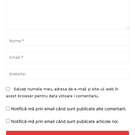
Comentariu:
Nu
Ema
Web
Un proiect
Salvați numele meu, adresa de e-mail și site-ul web în
FREEDOM HOUSE ROMÂNIA
acest browser pentru data viitoare i comentariu.
Notifică-mă prin email când sunt publicate alte comentarii.
Notifică-mă prin email când sunt publicate articole noi.
PRESShub