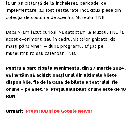
la un an distanță de la încheierea perioadei de
implementare, au fost restaurate încă două piese din
colecția de costume de scenă a Muzeului TNB.
Dacă v-am făcut curioşi, vă așteptăm la Muzeul TNB la
acest eveniment, sau în cadrul vizitelor ghidate, de
marți până vineri – după programul afișat pe
muzeultnb.ro sau calendar TNB.
Pentru a participa la evenimentul din 27 martie 2024,
vă invităm să achiziţionaţi unul din ultimele bilete
disponibile, fie de la Casa de bilete a teatrului, fie
online – pe Bilet.ro. Preţul unui bilet online este de 10
RON.
Urmăriți
P
ressHUB și pe Google News
!