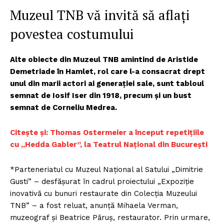
Muzeul TNB vă invită să aflaţi
povestea costumului
Alte obiecte din Muzeul TNB amintind de Aristide
Demetriade în Hamlet, rol care l-a consacrat drept
unul din marii actori ai generaţiei sale, sunt tabloul
semnat de Iosif Iser din 1918, precum şi un bust
semnat de Corneliu Medrea.
Citește și: Thomas Ostermeier a început repetițiile
cu „Hedda Gabler”, la Teatrul Național din București
*Parteneriatul cu Muzeul Național al Satului „Dimitrie
Gusti” – desfăşurat în cadrul proiectului „Expoziție
inovativă cu bunuri restaurate din Colecția Muzeului
TNB” – a fost reluat, anunţă Mihaela Verman,
muzeograf şi Beatrice Păruş, restaurator. Prin urmare,