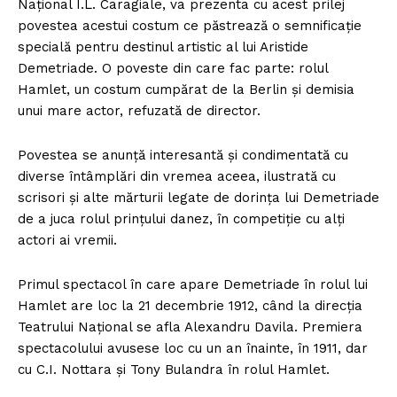
Naţional I.L. Caragiale, va prezenta cu acest prilej
povestea acestui costum ce păstrează o semnificaţie
specială pentru destinul artistic al lui Aristide
Demetriade. O poveste din care fac parte: rolul
Hamlet, un costum cumpărat de la Berlin și demisia
unui mare actor, refuzată de director.
Povestea se anunţă interesantă și condimentată cu
diverse întâmplări din vremea aceea, ilustrată cu
scrisori și alte mărturii legate de dorința lui Demetriade
de a juca rolul prinţului danez, în competiție cu alți
actori ai vremii.
Primul spectacol în care apare Demetriade în rolul lui
Hamlet are loc la 21 decembrie 1912, când la direcția
Teatrului Național se afla Alexandru Davila. Premiera
spectacolului avusese loc cu un an înainte, în 1911, dar
cu C.I. Nottara şi Tony Bulandra în rolul Hamlet.