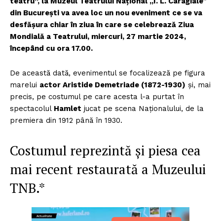
teatru”, la Muzeul Teatrului Naţional „I. L. Caragialeˮ
din Bucureşti va avea loc un nou eveniment ce se va
desfăşura chiar în ziua în care se celebrează Ziua
Mondială a Teatrului, miercuri, 27 martie 2024,
începând cu ora 17.00.
De această dată, evenimentul se focalizează pe figura
marelui
actor Aristide Demetriade (1872-1930)
şi, mai
precis, pe costumul pe care acesta l-a purtat în
spectacolul
Hamlet
jucat pe scena Naţionalului, de la
premiera din 1912 până în 1930.
Costumul reprezintă şi piesa cea
mai recent restaurată a Muzeului
TNB.*