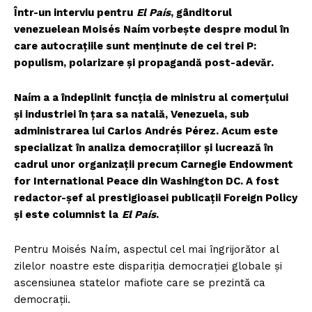
Într-un interviu pentru
El País
, gânditorul
venezuelean Moisés Naím vorbește despre modul în
care autocrațiile sunt menținute de cei trei P:
populism, polarizare și propagandă post-adevăr.
Naím a a îndeplinit funcția de ministru al comerțului
și industriei în țara sa natală, Venezuela, sub
administrarea lui Carlos Andrés Pérez. Acum este
specializat în analiza democrațiilor și lucrează în
cadrul unor organizații precum Carnegie Endowment
for International Peace din Washington DC. A fost
redactor-șef al prestigioasei publicații Foreign Policy
și este columnist la
El País
.
Pentru Moisés Naím, aspectul cel mai îngrijorător al
zilelor noastre este dispariția democrației globale și
ascensiunea statelor mafiote care se prezintă ca
democrații.