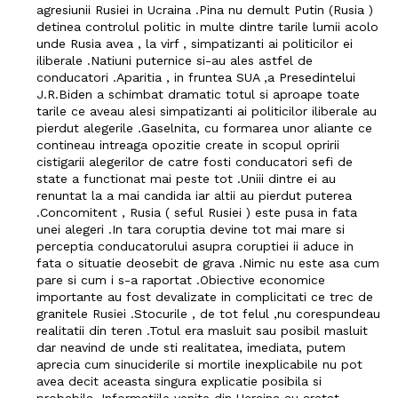
agresiunii Rusiei in Ucraina .Pina nu demult Putin (Rusia )
detinea controlul politic in multe dintre tarile lumii acolo
unde Rusia avea , la virf , simpatizanti ai politicilor ei
iliberale .Natiuni puternice si-au ales astfel de
conducatori .Aparitia , in fruntea SUA ,a Presedintelui
J.R.Biden a schimbat dramatic totul si aproape toate
tarile ce aveau alesi simpatizanti ai politicilor iliberale au
pierdut alegerile .Gaselnita, cu formarea unor aliante ce
contineau intreaga opozitie create in scopul opririi
cistigarii alegerilor de catre fosti conducatori sefi de
state a functionat mai peste tot .Uniii dintre ei au
renuntat la a mai candida iar altii au pierdut puterea
.Concomitent , Rusia ( seful Rusiei ) este pusa in fata
unei alegeri .In tara coruptia devine tot mai mare si
perceptia conducatorului asupra coruptiei ii aduce in
fata o situatie deosebit de grava .Nimic nu este asa cum
pare si cum i s-a raportat .Obiective economice
importante au fost devalizate in complicitati ce trec de
granitele Rusiei .Stocurile , de tot felul ,nu corespundeau
realitatii din teren .Totul era masluit sau posibil masluit
dar neavind de unde sti realitatea, imediata, putem
aprecia cum sinuciderile si mortile inexplicabile nu pot
avea decit aceasta singura explicatie posibila si