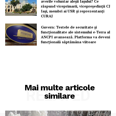
averile voluntar aleșii Iașului? Ce
răspund viceprimarii, vicepreședinții CJ
Iași, membri ai USR și reprezentanți
CURAJ
Guvern: Testele de securitate și
funcționalitate ale sistemului e-Terra al
ANCPI avansează. Platforma va deveni
funcțională săptămâna viitoare
Mai multe articole
RELATED
similare