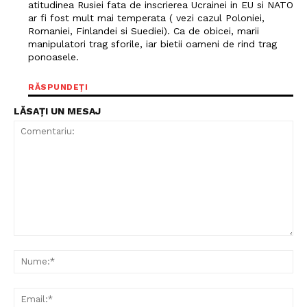
atitudinea Rusiei fata de inscrierea Ucrainei in EU si NATO
ar fi fost mult mai temperata ( vezi cazul Poloniei,
Romaniei, Finlandei si Suediei). Ca de obicei, marii
manipulatori trag sforile, iar bietii oameni de rind trag
ponoasele.
RĂSPUNDEȚI
LĂSAȚI UN MESAJ
Comentariu:
Nu
Ema