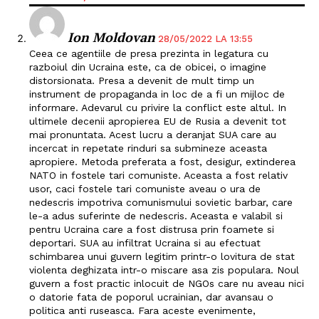
Contact
Ion Moldovan
28/05/2022 LA 13:55
Ceea ce agentiile de presa prezinta in legatura cu
razboiul din Ucraina este, ca de obicei, o imagine
distorsionata. Presa a devenit de mult timp un
instrument de propaganda in loc de a fi un mijloc de
informare. Adevarul cu privire la conflict este altul. In
ultimele decenii apropierea EU de Rusia a devenit tot
mai pronuntata. Acest lucru a deranjat SUA care au
incercat in repetate rinduri sa submineze aceasta
apropiere. Metoda preferata a fost, desigur, extinderea
NATO in fostele tari comuniste. Aceasta a fost relativ
usor, caci fostele tari comuniste aveau o ura de
nedescris impotriva comunismului sovietic barbar, care
le-a adus suferinte de nedescris. Aceasta e valabil si
pentru Ucraina care a fost distrusa prin foamete si
deportari. SUA au infiltrat Ucraina si au efectuat
schimbarea unui guvern legitim printr-o lovitura de stat
violenta deghizata intr-o miscare asa zis populara. Noul
guvern a fost practic inlocuit de NGOs care nu aveau nici
o datorie fata de poporul ucrainian, dar avansau o
politica anti ruseasca. Fara aceste evenimente,