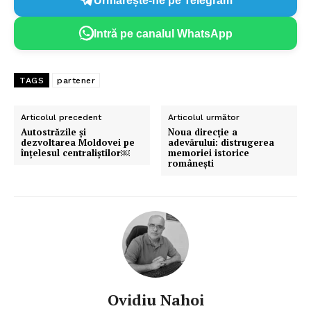
Urmărește-ne pe Telegram
Intră pe canalul WhatsApp
TAGS
partener
Articolul precedent
Articolul următor
Autostrăzile și
Noua direcție a
dezvoltarea Moldovei pe
adevărului: distrugerea
înțelesul centraliștilor￼
memoriei istorice
românești
Ovidiu Nahoi