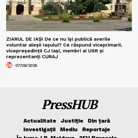
ZIARUL DE IAȘI De ce nu își publică averile
voluntar aleșii Iașului? Ce răspund viceprimarii,
vicepreședinții CJ Iași, membri ai USR și
reprezentanți CURAJ
07/08/2026
PressHUB
Actualitate
Justiție
Din țară
Investigații
Mediu
Reportaje
În lume / R. Moldova
2EU.Brussels