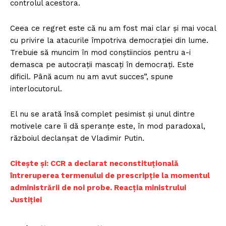
controlul acestora.
Ceea ce regret este că nu am fost mai clar și mai vocal
cu privire la atacurile împotriva democrației din lume.
Trebuie să muncim în mod conștiincios pentru a-i
demasca pe autocrații mascați în democrați. Este
dificil. Până acum nu am avut succes”, spune
interlocutorul.
El nu se arată însă complet pesimist și unul dintre
motivele care îi dă speranțe este, în mod paradoxal,
războiul declanșat de Vladimir Putin.
Citește și: CCR a declarat neconstituţională
întreruperea termenului de prescripţie la momentul
administrării de noi probe. Reacția ministrului
Justiției