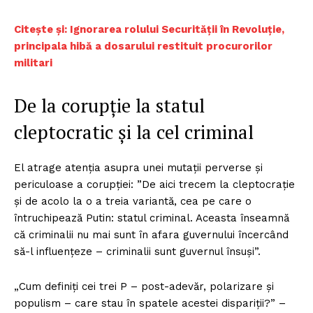
Citește și: Ignorarea rolului Securității în Revoluție,
principala hibă a dosarului restituit procurorilor
militari
De la corupție la statul
cleptocratic și la cel criminal
El atrage atenția asupra unei mutații perverse și
periculoase a corupției: ”De aici trecem la cleptocrație
și de acolo la o a treia variantă, cea pe care o
întruchipează Putin: statul criminal. Aceasta înseamnă
că criminalii nu mai sunt în afara guvernului încercând
să-l influențeze – criminalii sunt guvernul însuși”.
„Cum definiți cei trei P – post-adevăr, polarizare și
populism – care stau în spatele acestei dispariții?” –