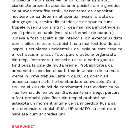
probabila .Informatiile venite din Ucraina au aratat
ciudat .Se prezenta aparitia unor posibile arme genetice
ce ar avea tinta fixa etnii , dezvoltarea de capacitati
nucleare ce au determinat aparitia invaziei o data cu
alta gogoasa, servita din interior, ce ne spunea cum
trupele ruse nu vor simti nici cea mai mica impotrivire si
vor fi primite cu urale (vezi si uniformele de parada )
.Cineva a fost pacalit si din interior si din exterior .O data
pornit bilciul (citeste razboiul ) nu a mai fost loc de dat
inapoi .Decuplarea Occidentului de Rusia nu este ceva ce
Un proiect
a fost decis in pripa . Totul pare o actiune organizata
FREEDOM HOUSE ROMÂNIA
din timp .Rezistenta Ucrainei nu este o vorba goala a
fiind pusa la cale de multa vreme .Probabilitatea ca
armamentul occidental sa fi fost in Ucraina de cu multa
vreme in urma trebuie luata in calcul ca doar nu il
aduceau acum sa le fie bombardate convoaiele .Cind
spui ca ai 700 de mii de combatanti este evident ca nu
PRESShub
i-au format de ieri pe azi .Sanctiunile si intregul parcurs
a fost probabil planificat din timp si probabil se
Despre noi / Echipa
asteapta un moment anume ce va impiedica Rusia sa
mai continuie razboiul .SUA , UE si NATO nu sunt niste
Proiecte editoriale
naivi asa cum ar credea unii .
Rețea
RĂSPUNDEȚI