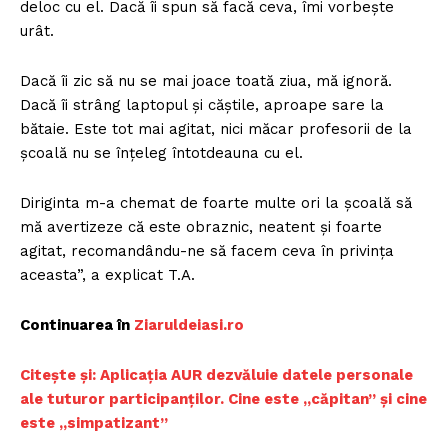
deloc cu el. Dacă îi spun să facă ceva, îmi vorbeşte
urât.
Dacă îi zic să nu se mai joace toată ziua, mă ignoră.
Dacă îi strâng laptopul şi căştile, aproape sare la
bătaie. Este tot mai agitat, nici măcar profesorii de la
şcoală nu se înţeleg întotdeauna cu el.
Diriginta m-a chemat de foarte multe ori la şcoală să
mă avertizeze că este obraznic, neatent şi foarte
agitat, recomandându-ne să facem ceva în privinţa
aceasta”, a explicat T.A.
Continuarea în
Z
iaruldeiasi.ro
Citește și: Aplicația AUR dezvăluie datele personale
ale tuturor participanților. Cine este „căpitan” și cine
este „simpatizant
”