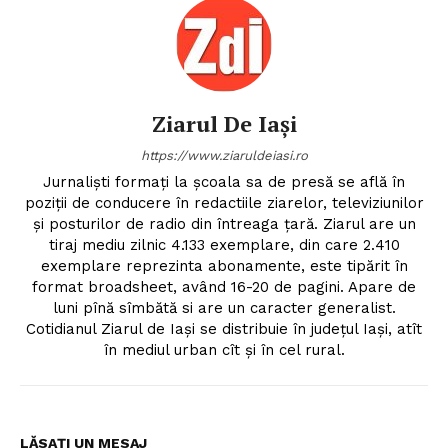
Ziarul De Iași
https://www.ziaruldeiasi.ro
Jurnalişti formaţi la şcoala sa de presă se află în
poziţii de conducere în redactiile ziarelor, televiziunilor
şi posturilor de radio din întreaga ţară. Ziarul are un
tiraj mediu zilnic 4.133 exemplare, din care 2.410
exemplare reprezinta abonamente, este tipărit în
format broadsheet, având 16-20 de pagini. Apare de
luni pînă sîmbătă si are un caracter generalist.
Cotidianul Ziarul de Iaşi se distribuie în judeţul Iaşi, atît
în mediul urban cît şi în cel rural.
LĂSAȚI UN MESAJ