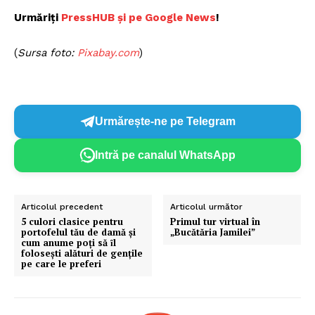
Urmăriți
Pre
ssHUB și pe Google News
!
(
Sursa foto:
P
ixabay.com
)
Urmărește-ne pe Telegram
Intră pe canalul WhatsApp
Articolul precedent
Articolul următor
5 culori clasice pentru
Primul tur virtual în
portofelul tău de damă și
„Bucătăria Jamilei”
cum anume poți să ȋl
folosești alături de gențile
pe care le preferi