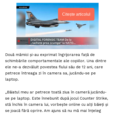
Citește articolul
Două mămici şi-au exprimat îngrijorarea faţă de
schimbările comportamentale ale copiilor. Una dintre
ele ne-a dezvăluit povestea fiului său de 12 ani, care
petrece întreaga zi în camera sa, jucându-se pe
laptop.
„Băiatul meu ar petrece toată ziua în cameră jucându-
se pe laptop. Este înnebunit după jocul Counter Strike,
stă închis în camera lui, vorbeşte online cu alţi băieţi şi
se joacă fără oprire. Am ajuns să nu mă mai înţeleg