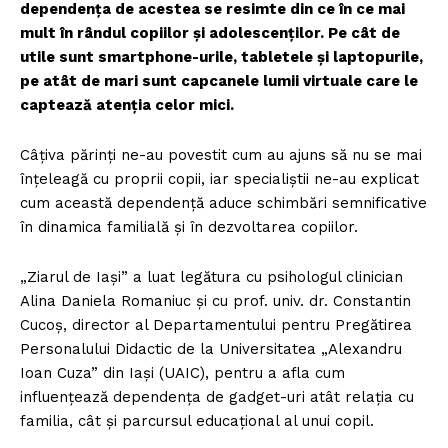
dependenţa de acestea se resimte din ce în ce mai
mult în rândul copiilor şi adolescenţilor. Pe cât de
utile sunt smartphone-urile, tabletele şi laptopurile,
pe atât de mari sunt capcanele lumii virtuale care le
captează atenţia celor mici.
Câţiva părinţi ne-au povestit cum au ajuns să nu se mai
înţeleagă cu proprii copii, iar specialiştii ne-au explicat
cum această dependenţă aduce schimbări semnificative
în dinamica familială şi în dezvoltarea copiilor.
„Ziarul de Iaşi” a luat legătura cu psihologul clinician
Alina Daniela Romaniuc şi cu prof. univ. dr. Constantin
Cucoş, director al Departamentului pentru Pregătirea
Personalului Didactic de la Universitatea „Alexandru
Ioan Cuza” din Iaşi (UAIC), pentru a afla cum
influenţează dependenţa de gadget-uri atât relaţia cu
familia, cât şi parcursul educaţional al unui copil.