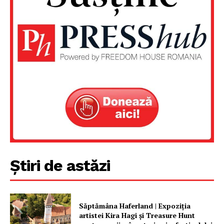
Un proiect
FREEDOM HOUSE ROMÂNIA
PRESShub
Despre noi / Echipa
Proiecte editoriale
Știri de astăzi
Rețea
Contact
Săptămâna Haferland | Expoziţia
artistei Kira Hagi şi Treasure Hunt