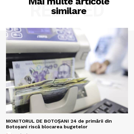
Mai multe articole
RELATED
similare
MONITORUL DE BOTOȘANI 24 de primării din
Botoșani riscă blocarea bugetelor