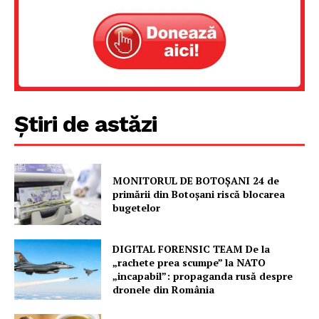
Un proiect
FREEDOM HOUSE ROMÂNIA
PRESShub
Știri de astăzi
Despre noi / Echipa
Proiecte editoriale
MONITORUL DE BOTOȘANI 24 de
Rețea
primării din Botoșani riscă blocarea
bugetelor
Contact
DIGITAL FORENSIC TEAM De la
„rachete prea scumpe” la NATO
„incapabil”: propaganda rusă despre
dronele din România