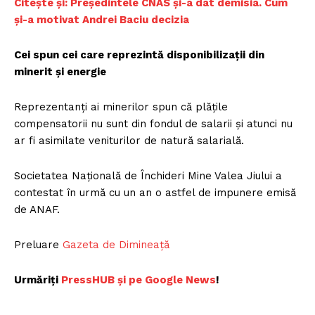
Citește și: Președintele CNAS și-a dat demisia. Cum
și-a motivat Andrei Baciu decizia
Cei spun cei care reprezintă disponibilizații din
minerit și energie
Reprezentanți ai minerilor spun că plățile
compensatorii nu sunt din fondul de salarii și atunci nu
ar fi asimilate veniturilor de natură salarială.
Societatea Națională de Închideri Mine Valea Jiului a
contestat în urmă cu un an o astfel de impunere emisă
de ANAF.
Preluare
Gazeta de Dimineață
Urmăriți
P
ressHUB și pe Google News
!