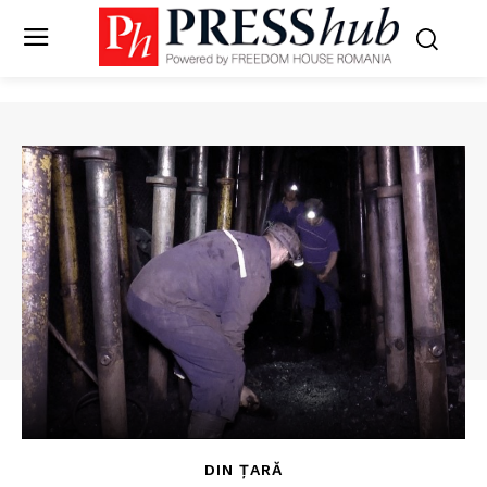
DIN ȚARĂ