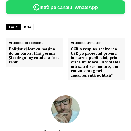
Intră pe canalul WhatsApp
TAGS
DNA
Articolul precedent
Articolul următor
Poliţist călcat cu maşina
CCR a respins sesizarea
de un bărbat fără permis.
USR pe proiectul privind
Și colegul agentului a fost
incitarea publicului, prin
rănit
orice mijloace, la violenţă,
ură sau discriminare, din
cauza sintagmei
„apartenenţă politică”