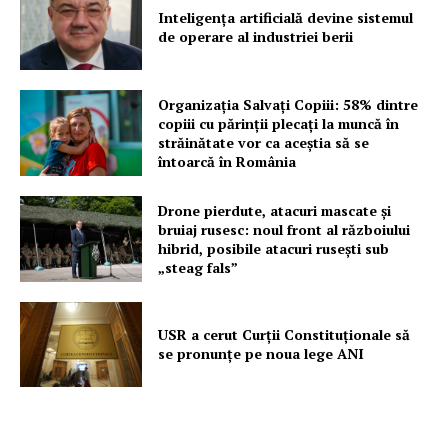
Inteligența artificială devine sistemul
de operare al industriei berii
Un proiect
FREEDOM HOUSE ROMÂNIA
Organizația Salvați Copiii: 58% dintre
copiii cu părinții plecați la muncă în
străinătate vor ca aceștia să se
întoarcă în România
PRESShub
Drone pierdute, atacuri mascate și
bruiaj rusesc: noul front al războiului
hibrid, posibile atacuri rusești sub
Despre noi / Echipa
„steag fals”
Proiecte editoriale
Rețea
USR a cerut Curții Constituționale să
Contact
se pronunțe pe noua lege ANI