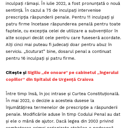
inculpați rămași. În iulie 2022, a fost pronunțată o nouă
sentință. În cazul a 75 de inculpați intervenise
prescripția răspunderii penale. Pentru 11 inculpați și
patru firme încetase răspunderea penală pentru toate
faptele, cu excepția celei de utilizare a subvențiilor în
alte scopuri decât cele pentru care fuseseră acordate.
Alți cinci mai puteau fi judecați doar pentru abuz în
serviciu. „Scuturat” bine, dosarul penal a continuat
pentru 16 inculpați și patru firme.
Citește și
Sigiliu „de onoare” pe cabinetul „îngerului
copiilor” din Spitalul de Urgență Craiova
Între timp însă, în joc intrase și Curtea Constituțională.
În mai 2022, o decizie a acesteia dusese la
înjumătățirea termenelor de prescripție a răspunderii
penale. Modificările aduse în timp Codului Penal au dat
și ele o mână de ajutor. Dacă legea din 2003 privind
combaterea crimei organizate stabilea o pedeapsă