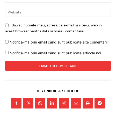
Web
Salvați numele meu, adresa de e-mail și site-ul web în
acest browser pentru data viitoare i comentariu.
Notifică-mă prin email când sunt publicate alte comentarii.
Un proiect
Notifică-mă prin email când sunt publicate articole noi.
FREEDOM HOUSE ROMÂNIA
PRESShub
DISTRIBUIE ARTICOLUL
Despre noi / Echipa
Proiecte editoriale
Rețea