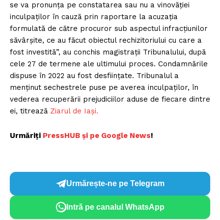
se va pronunţa pe constatarea sau nu a vinovăţiei
inculpaţilor în cauză prin raportare la acuzaţia
formulată de către procuror sub aspectul infracţiunilor
săvârşite, ce au făcut obiectul rechizitoriului cu care a
fost investită”, au conchis magistrații Tribunalului, după
cele 27 de termene ale ultimului proces. Condamnările
dispuse în 2022 au fost desființate. Tribunalul a
menținut sechestrele puse pe averea inculpaților, în
vederea recuperării prejudiciilor aduse de fiecare dintre
ei, titrează
Ziarul de Iași.
Urmăriți
P
ressHUB și pe Google News
!
Urmărește-ne pe Telegram
Intră pe canalul WhatsApp