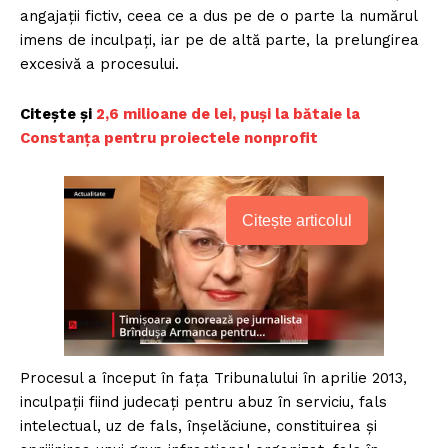
angajații fictiv, ceea ce a dus pe de o parte la numărul
imens de inculpați, iar pe de altă parte, la prelungirea
excesivă a procesului.
Citește și
2,6 milioane de lei, puși la bătaie la
Constanța pentru proiectele nonprofit
Citește articolul
Procesul a început în fața Tribunalului în aprilie 2013,
inculpații fiind judecați pentru abuz în serviciu, fals
intelectual, uz de fals, înșelăciune, constituirea și