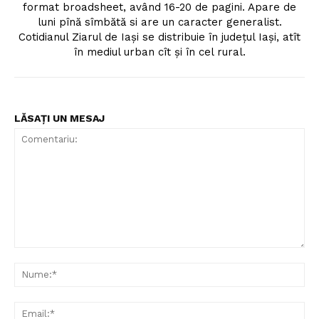
format broadsheet, având 16-20 de pagini. Apare de
luni pînă sîmbătă si are un caracter generalist.
Cotidianul Ziarul de Iaşi se distribuie în judeţul Iaşi, atît
în mediul urban cît şi în cel rural.
LĂSAȚI UN MESAJ
Comentariu:
Nu
Ema