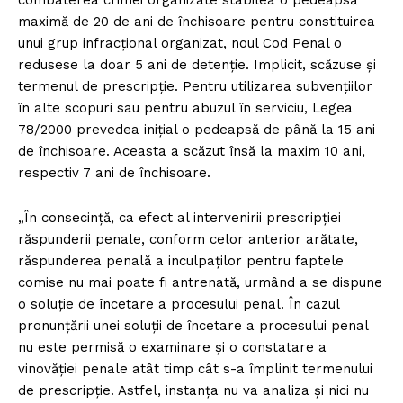
maximă de 20 de ani de închisoare pentru constituirea
unui grup infracțional organizat, noul Cod Penal o
redusese la doar 5 ani de detenție. Implicit, scăzuse și
termenul de prescripție. Pentru utilizarea subvențiilor
în alte scopuri sau pentru abuzul în serviciu, Legea
78/2000 prevedea inițial o pedeapsă de până la 15 ani
de închisoare. Aceasta a scăzut însă la maxim 10 ani,
respectiv 7 ani de închisoare.
„În consecință, ca efect al intervenirii prescripției
răspunderii penale, conform celor anterior arătate,
răspunderea penală a inculpaţilor pentru faptele
comise nu mai poate fi antrenată, urmând a se dispune
o soluție de încetare a procesului penal. În cazul
pronunţării unei soluţii de încetare a procesului penal
nu este permisă o examinare şi o constatare a
vinovăţiei penale atât timp cât s-a împlinit termenului
de prescripţie. Astfel, instanţa nu va analiza şi nici nu