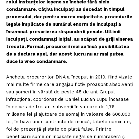
rolul instanțelor ieșene se încheie fără nicio
condamnare. Câțiva inculpați au decedat în timpul
procesului, dar pentru marea majoritate, procedurile
legale implicate de numărul enorm de inculpați a
însemnat prescrierea răspunderii penale. Ultimii
inculpați, condamnați inițial, au scăpat de griji vinerea
trecută. Formal, procurorii mai au încă posibilitatea
de a declara apel, dar acest lucru nu ar mai putea
duce la vreo condamnare.
Ancheta procurorilor DNA a început în 2010, fiind vizate
mai multe firme care angajau fictiv proaspăt absolvenți
sau șomeri în vârstă de peste 45 de ani. Grupul
infracțional coordonat de Daniel Lucian Lupu încasase
în decurs de trei ani subvenții în valoare de 1,76
milioane lei și ajutoare de șomaj în valoare de 606.000
lei, în baza unor contracte de muncă, tabele nominale,
foi de prezență și state de plată false. Printre
beneficiarii sumelor încasate ilegal se număraseră și