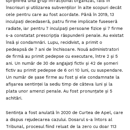
sprijinirea unui grup infracțional organizat, fals în
înscrisuri și utilizarea subvențiilor în alte scopuri decât
cele pentru care au fost acordate. Până în 2019, 13
inculpați decedaseră, patru firme implicate fuseseră
radiate, iar pentru 7 inculpați persoane fizice și 7 firme
s-a constatat prescripția răspunderii penale. Au existat
însă și condamnări. Lupu, recidivist, a primit o
pedeapsă de 7 ani de închisoare. Nouă administratori
de firmă au primit pedepse cu executare, între 2 și 5
ani. Un număr de 30 de angajați fictiv și 42 de șomeri
fictiv au primit pedepse de 6 ori 10 luni, cu suspendare.
Un număr de șase firme au fost și ele condamnate la
afișarea sentinței la sediu timp de câteva luni și la
plata unor amenzi penale. Au fost pronunțate și 5
achitări.
Sentința a fost anulată în 2020 de Curtea de Apel, care
a dispus rejudecarea cazului. Dosarul s-a întors al
Tribunal, procesul fiind reluat de la zero cu doar 113