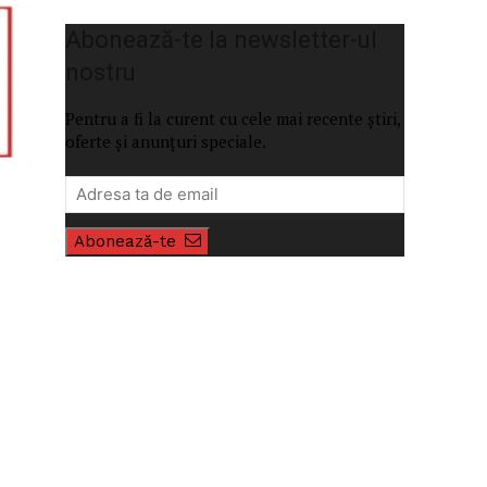
Abonează-te la newsletter-ul
nostru
Pentru a fi la curent cu cele mai recente știri,
oferte și anunțuri speciale.
Abonează-te