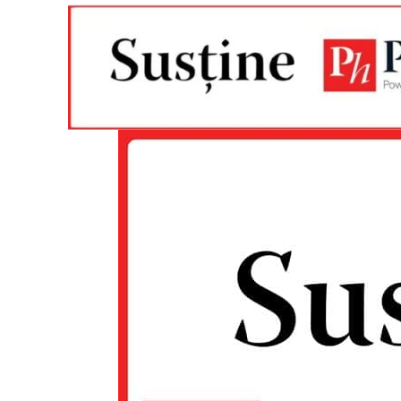
Un pro
FREEDOM
ROMÂ