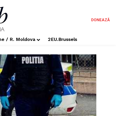
DONEAZĂ
me / R. Moldova
2EU.Brussels