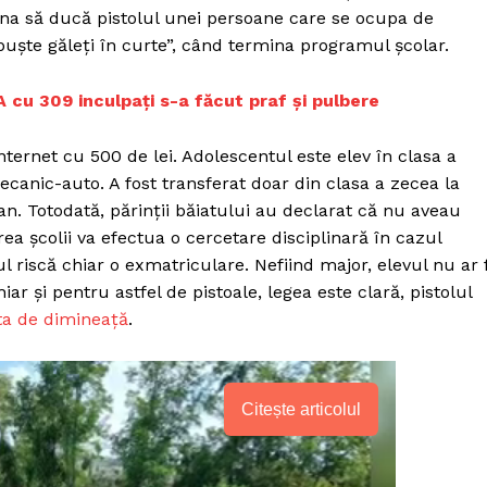
iona să ducă pistolul unei persoane care se ocupa de
puște găleți în curte”, când termina programul școlar.
 cu 309 inculpați s-a făcut praf și pulbere
nternet cu 500 de lei. Adolescentul este elev în clasa a
ecanic-auto. A fost transferat doar din clasa a zecea la
an. Totodată, părinții băiatului au declarat că nu aveau
ea școlii va efectua o cercetare disciplinară în cazul
l riscă chiar o exmatriculare. Nefiind major, elevul nu ar f
r și pentru astfel de pistoale, legea este clară, pistolul
ta de dimineață
.
Citește articolul