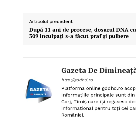
Articolul precedent
După 11 ani de procese, dosarul DNA cu
309 inculpați s-a făcut praf și pulbere
Gazeta De Dimineaț
http://gddhd.ro
Platforma online gddhd.ro acop
Informațiile principale sunt di
Gorj, Timiș care își regasesc de
informațional pentru toți cei ca
României.