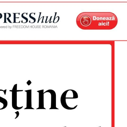
Proiecte editoriale
Rețea
Contact
iect
 HOUSE
NIA