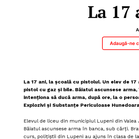
La 17 
A
Adaugă-ne ca
La 17 ani, la școală cu pistolul. Un elev de 17
pistol cu gaz și bile. Băiatul ascunsese arma, î
intenționa să ducă arma, după ore, la o persoa
Explozivi și Substanțe Periculoase Hunedoara 
Elevul de liceu din municipiul Lupeni din Valea Ji
Băiatul ascunsese arma în banca, sub cărți. Bra
curs, polițiștii din Lupeni au ajuns în clasa de 