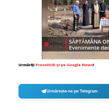
Urmăriți
P
ressHUB și pe Google News
!
Urmărește-ne pe Telegram