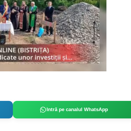
PRESShub
Intră pe canalul WhatsApp
Despre noi / Echipa