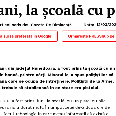
ani, la școală cu p
rticol scris de:
Gazeta De Dimineață
Data:
12/03/20
 sursă preferată în Google
Urmărește PRESShub pe
 ani, din județul Hunedoara, a fost prins la școală cu un
n bancă, printre cărți. Minorul le-a spus polițiștilor că
nă care se ocupa de întreținere. Polițiștii de la Arme,
trebuie să stabilească în ce stare era pistolul.
ului a fost prins, luni, la școală, cu un pistol cu bile .
vura nu a durat mult. În timpul celei de-a doua ore de
la Liceul Tehnologic în care aveau informații că există o