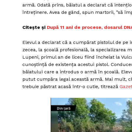
armă. Odată prins, băiatul a declarat că intenț
întreținere. Avea de gând, spun martorii, ”să îm
Citește și
După 11 ani de procese, dosarul DNA
Elevul a declarat că a cumpărat pistolul de pe i
zecea, la școală profesională, la specializarea m
Lupeni, primul an de liceu fiind încheiat la Vulc
cunoștință de existența acestui pistol. Conducer
băiatului care a introdus o armă în școală. Elevu
putut cumpăra legal această armă. Mai mult, chia
trebuie păstrat acasă într-o cutie, titrează
Gaze