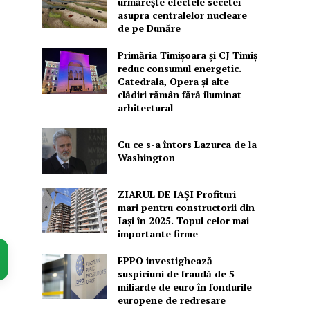
urmărește efectele secetei
asupra centralelor nucleare
de pe Dunăre
Primăria Timișoara şi CJ Timiș
reduc consumul energetic.
Catedrala, Opera şi alte
clădiri rămân fără iluminat
arhitectural
Cu ce s-a întors Lazurca de la
Washington
ZIARUL DE IAȘI Profituri
mari pentru constructorii din
Iași în 2025. Topul celor mai
importante firme
EPPO investighează
suspiciuni de fraudă de 5
miliarde de euro în fondurile
europene de redresare