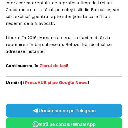
interzicerea dreptului de a profesa timp de trei ani.
Condamnarea i-a făcut pe colegii săi din Baroul ieșean
să-l excludă „pentru fapte intenționate care îl fac
nedemn de a fi avocat”.
Liberat în 2016, Mîrșanu a cerut trei ani mai târziu
reprimirea în baroul ieșean. Refuzul l-a făcut să se
adreseze instanței.
Continuarea, în
Ziarul de Iași
!
Urmăriți
PressHUB și pe Google News
!
Urmărește-ne pe Telegram
Intră pe canalul WhatsApp