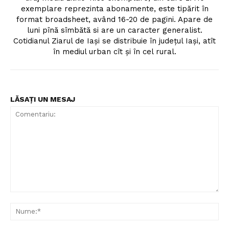
exemplare reprezinta abonamente, este tipărit în
format broadsheet, având 16-20 de pagini. Apare de
luni pînă sîmbătă si are un caracter generalist.
Cotidianul Ziarul de Iaşi se distribuie în judeţul Iaşi, atît
în mediul urban cît şi în cel rural.
LĂSAȚI UN MESAJ
Comentariu:
Nu