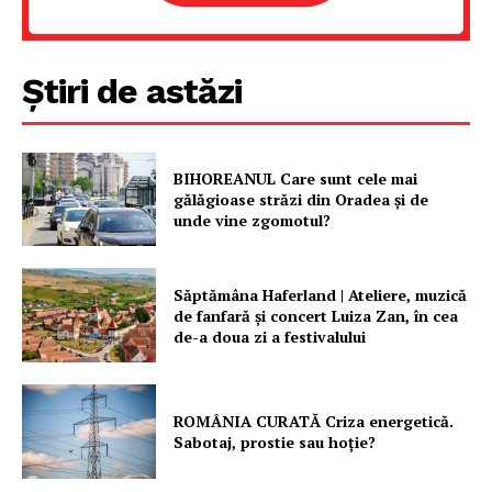
FREEDOM HOUSE ROMÂNIA
Știri de astăzi
PRESShub
Despre noi / Echipa
BIHOREANUL Care sunt cele mai
gălăgioase străzi din Oradea și de
Proiecte editoriale
unde vine zgomotul?
Rețea
Contact
Săptămâna Haferland | Ateliere, muzică
de fanfară şi concert Luiza Zan, în cea
de-a doua zi a festivalului
ROMÂNIA CURATĂ Criza energetică.
Sabotaj, prostie sau hoție?