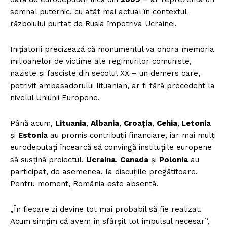
semnal puternic, cu atât mai actual în contextul
războiului purtat de Rusia împotriva Ucrainei.
Inițiatorii precizează că monumentul va onora memoria
milioanelor de victime ale regimurilor comuniste,
naziste și fasciste din secolul XX – un demers care,
potrivit ambasadorului lituanian, ar fi fără precedent la
nivelul Uniunii Europene.
Până acum,
Lituania
,
Albania
,
Croația
,
Cehia
,
Letonia
și
Estonia
au promis contribuții financiare, iar mai mulți
eurodeputați încearcă să convingă instituțiile europene
să susțină proiectul.
Ucraina
,
Canada
și
Polonia
au
participat, de asemenea, la discuțiile pregătitoare.
Pentru moment, România este absentă.
„În fiecare zi devine tot mai probabil să fie realizat.
Acum simțim că avem în sfârșit tot impulsul necesar”,