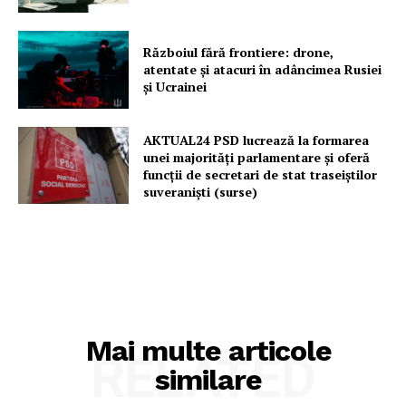
Războiul fără frontiere: drone,
atentate și atacuri în adâncimea Rusiei
și Ucrainei
AKTUAL24 PSD lucrează la formarea
unei majorităţi parlamentare și oferă
funcții de secretari de stat traseiștilor
suveraniști (surse)
Mai multe articole
RELATED
similare