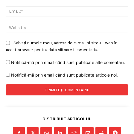
FREEDOM HOUSE ROMÂNIA
Ema
Web
PRESShub
Salvați numele meu, adresa de e-mail și site-ul web în
acest browser pentru data viitoare i comentariu.
Despre noi / Echipa
Proiecte editoriale
Notifică-mă prin email când sunt publicate alte comentarii.
Rețea
Notifică-mă prin email când sunt publicate articole noi.
Contact
DISTRIBUIE ARTICOLUL