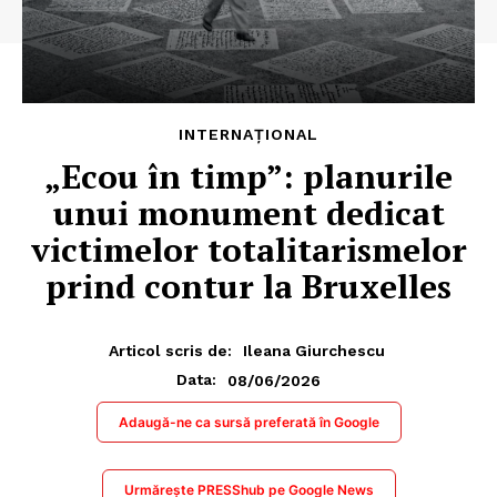
INTERNAȚIONAL
„Ecou în timp”: planurile
unui monument dedicat
victimelor totalitarismelor
prind contur la Bruxelles
Articol scris de:
Ileana Giurchescu
08/06/2026
Data:
Adaugă-ne ca sursă preferată în Google
Urmărește PRESShub pe Google News