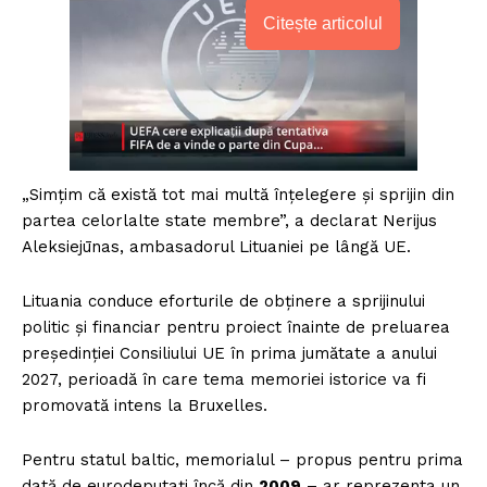
Citește articolul
„Simțim că există tot mai multă înțelegere și sprijin din
partea celorlalte state membre”, a declarat Nerijus
Aleksiejūnas, ambasadorul Lituaniei pe lângă UE.
Lituania conduce eforturile de obținere a sprijinului
politic și financiar pentru proiect înainte de preluarea
președinției Consiliului UE în prima jumătate a anului
2027, perioadă în care tema memoriei istorice va fi
promovată intens la Bruxelles.
Pentru statul baltic, memorialul – propus pentru prima
dată de eurodeputați încă din
2009
– ar reprezenta un