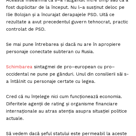
Aceasta înseamnă că s–a răzgândit între timp sau că a
fost duplicitar de la început. Nu l–a susținut deloc pe
Ilie Bolojan și a încurajat derapajele PSD. Uită ce
rezultate a avut precedentul guvern tehnocrat, practic
controlat de PSD.
Se mai pune întrebarea și dacă nu are în apropiere
personaje conectate subteran cu Rusia.
Schimbarea
sintagmei de pro–european cu pro–
occidental ne pune pe gânduri. Unul din consilierii săi s-
a întâlnit cu personaje certate cu legea.
Cred că nu înțelege nici cum funcționează economia.
Diferitele agenții de rating și organisme financiare
internaționale au atras atenția asupra situației politice
actuale.
Să vedem dacă șeful statului este permeabil la aceste