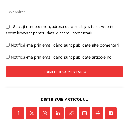
Web
Salvați numele meu, adresa de e-mail și site-ul web în
acest browser pentru data viitoare i comentariu.
Notifică-mă prin email când sunt publicate alte comentarii.
Un proiect
Notifică-mă prin email când sunt publicate articole noi.
FREEDOM HOUSE ROMÂNIA
PRESShub
DISTRIBUIE ARTICOLUL
Despre noi / Echipa
Proiecte editoriale
Rețea