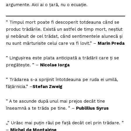
argumente. Aici ai o țară, nu o ecuație.
” Timpul mort poate fi descoperit totdeauna când se
produc trădările. Există un astfel de timp mort, neștiut
și nebănuit de cel trădat, când sentimentele alunecă și
nu sunt mărturisite celui care va fi lovit.” –
Marin Preda
” Linguşirea este plata anticipată a trădării care ţi se
pregăteşte. ” –
Nicolae Iorga
” Trădarea s-a sprijinit întotdeauna pe ruda ei umilă,
fățărnicia.” –
Stefan Zweig
” A te ascunde după unul mai prejos decât tine
înseamnă a te trăda pe tine. ” –
Publilius Syrus
„” Urăsc mai puțin răul pe față decât cel prin trădare. ”
–
Michel de Montaigne