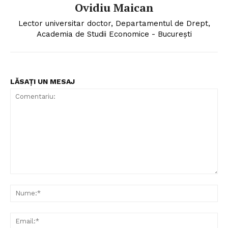
Ovidiu Maican
Lector universitar doctor, Departamentul de Drept,
Academia de Studii Economice - Bucureşti
LĂSAȚI UN MESAJ
Comentariu:
Nu
Ema