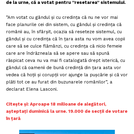
de la urne, că a votat pentru ”resetarea” sistemului.
”Am votat cu gândul și cu credința că nu ne vor mai
face planurile cei din sistem, cu gândul și credința că
românii au, în sfârșit, ocazia să reseteze sistemul, cu
gândul și cu credința că în țara asta nu vom avea copii
care să se culce flămânzi, cu credința că nicio femeie
care are îndrăzneala să se apere sau să spună
răspicat ceva nu va mai fi catalogată drept isterică, cu
gândul că oamenii de bună credință din țara asta vor
vedea că hoții și corupții vor ajunge la pușcărie și că vor
plăti tot ce au furat din buzunarele românilor”, a
declarat Elena Lasconi.
Citește și: Aproape 18 milioane de alegători,
aşteptaţi duminică la urne. 19.000 de secţii de votare
în ţară