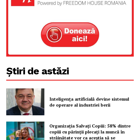
Un proiect
FREEDOM HOUSE ROMÂNIA
PRESShub
Știri de astăzi
Despre noi / Echipa
Proiecte editoriale
Rețea
Inteligența artificială devine sistemul
Contact
de operare al industriei berii
Organizația Salvați Copiii: 58% dintre
copiii cu părinții plecați la muncă în
străinătate vor ca aceștia să se