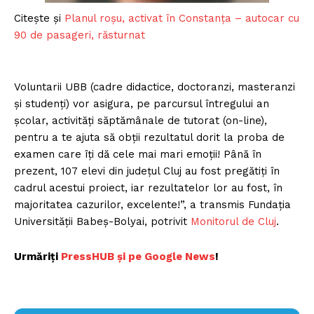
Citește și
Planul roşu, activat în Constanţa – autocar cu
90 de pasageri, răsturnat
Voluntarii UBB (cadre didactice, doctoranzi, masteranzi
și studenți) vor asigura, pe parcursul întregului an
școlar, activități săptămânale de tutorat (on-line),
pentru a te ajuta să obții rezultatul dorit la proba de
examen care îți dă cele mai mari emoții! Până în
prezent, 107 elevi din județul Cluj au fost pregătiți în
cadrul acestui proiect, iar rezultatelor lor au fost, în
majoritatea cazurilor, excelente!”, a transmis Fundația
Universității Babeș-Bolyai, potrivit
Monitorul de Cluj
.
Urmăriți
PressHUB și pe Google News
!