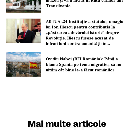
muzeu şi va fi inclus în Ruta curiilor din
Proiecte editoriale
Transilvania
Rețea
Contact
AKTUAL24 Instituție a statului, omagiu
lui Ion Iliescu pentru contribuția la
„păstrarea adevărului istoric” despre
Revoluție. Iliescu fusese acuzat de
infracțiuni contra umanității în...
Ovidiu Nahoi (RFI România): Până a
blama Spania pe tema migrației, să nu
uităm cât bine le-a făcut românilor
Mai multe articole