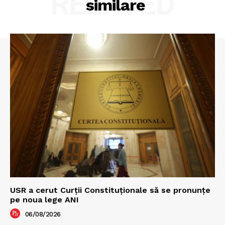
RELATED
similare
USR a cerut Curții Constituționale să se pronunțe
pe noua lege ANI
06/08/2026