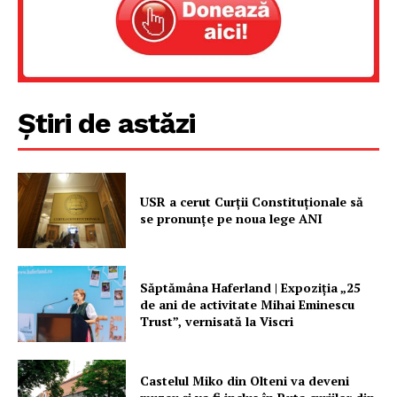
Știri de astăzi
USR a cerut Curții Constituționale să
Un proiect
se pronunțe pe noua lege ANI
FREEDOM HOUSE ROMÂNIA
Săptămâna Haferland | Expoziţia „25
de ani de activitate Mihai Eminescu
Trust”, vernisată la Viscri
PRESShub
Despre noi / Echipa
Castelul Miko din Olteni va deveni