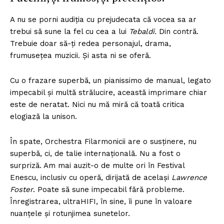
A nu se porni audiția cu prejudecata că vocea sa ar
trebui să sune la fel cu cea a lui
Tebaldi.
Din contră.
Trebuie doar să-ți redea personajul, drama,
frumusețea muzicii. Și asta ni se oferă.
Cu o frazare superbă, un pianissimo de manual, legato
impecabil și multă strălucire, această imprimare chiar
este de neratat. Nici nu mă miră că toată critica
elogiază la unison.
În spate, Orchestra Filarmonicii are o susținere, nu
superbă, ci, de talie internațională. Nu a fost o
surpriză. Am mai auzit-o de multe ori în Festival
Enescu, inclusiv cu operă, dirijată de același
Lawrence
Foster
. Poate să sune impecabil fără probleme.
Înregistrarea, ultraHIFI, în sine, îi pune în valoare
nuanțele și rotunjimea sunetelor.