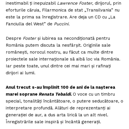
inestimabil ți inepuizabil
Lawrence Foster
, dirijorul, prin
eforturile căruia, Filarmonica de stat „Transilvania” nu
este la prima sa înregistrare. Are deja un CD cu „La
Fanciulla del West” de
Puccini.
Despre
Foster
și iubirea sa necondiționată pentru
România putem discuta la nesfârșit. Originile sale
românești, norocul nostru, au făcut ca multe dintre
proiectele sale internaționale să aibă loc via România.
Iar peste toate, unul dintre cei mai mari și rafinați
dirijori ai lumii.
Anul trecut s-au împlinit 100 de ani de la nașterea
marei soprane
Renata Tebaldi.
O voce cu un timbru
special, tonalități încântătoare, o putere seducătoare, o
interpretare profundă. Alături de reprezentanți ai
generației de aur, a dus arta lirică la un alt nivel.
Înregistrările sale inspiră și încântă generații.