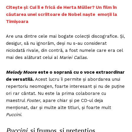
Citește și: Cui îi e frică de Herta Müller? Un film în
căutarea unei scriitoare de Nobel naște emoții la
Timișoara
Are una dintre cele mai bogate colecții discografice. Și,
desigur, să nu ignorăm, deși nu s-au considerat
niciodată rivale, din contră, a fost numele care era cel
mai des alăturat celui al
Mariei Callas
.
Melody Moore
este o soprană cu o voce extraordinar
de versatilă.
Acest lucru îi permite și abordarea unui
repertoriu neomogen, foarte interesant și nu de puține
ori rar cântat. Nu este la prima colaborare cu
maestrul
Foster
, apare chiar și pe CD-ul deja
menționat, dar și multe alte titluri, și foarte mult
Puccini
.
Puccini
, și frumos, și pretențios.