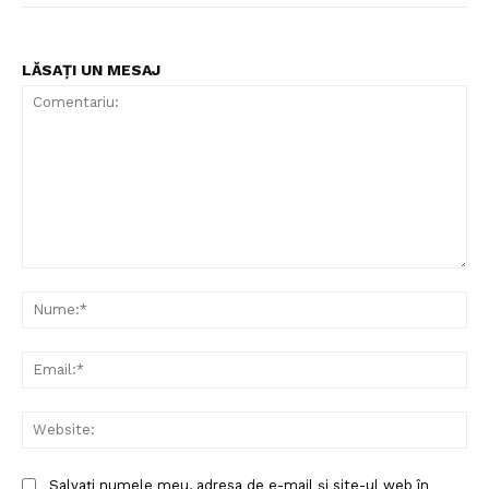
LĂSAȚI UN MESAJ
Comentariu:
Nu
Ema
Web
Salvați numele meu, adresa de e-mail și site-ul web în