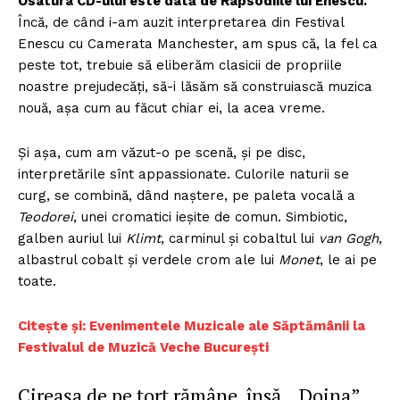
Osatura CD-ului este dată de Rapsodiile lui Enescu.
Încă, de când i-am auzit interpretarea din Festival
Enescu cu Camerata Manchester, am spus că, la fel ca
peste tot, trebuie să eliberăm clasicii de propriile
noastre prejudecăți, să-i lăsăm să construiască muzica
nouă, așa cum au făcut chiar ei, la acea vreme.
Și așa, cum am văzut-o pe scenă, și pe disc,
interpretările sînt appassionate. Culorile naturii se
curg, se combină, dând naștere, pe paleta vocală a
Teodorei
, unei cromatici ieșite de comun. Simbiotic,
galben auriul lui
Klimt
, carminul și cobaltul lui
van Gogh
,
albastrul cobalt și verdele crom ale lui
Monet
, le ai pe
toate.
Citește și: Evenimentele Muzicale ale Săptămânii la
Festivalul de Muzică Veche București
Cireașa de pe tort rămâne, însă, „Doina”,