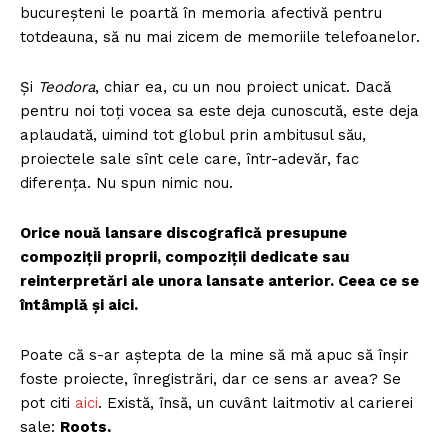
bucureșteni le poartă în memoria afectivă pentru
totdeauna, să nu mai zicem de memoriile telefoanelor.
Și
Teodora
, chiar ea, cu un nou proiect unicat. Dacă
pentru noi toți vocea sa este deja cunoscută, este deja
aplaudată, uimind tot globul prin ambitusul său,
proiectele sale sînt cele care, într-adevăr, fac
diferența. Nu spun nimic nou.
Orice nouă lansare discografică presupune
compoziții proprii, compoziții dedicate sau
reinterpretări ale unora lansate anterior. Ceea ce se
întâmplă și aici.
Poate că s-ar aștepta de la mine să mă apuc să înșir
foste proiecte, înregistrări, dar ce sens ar avea? Se
pot citi
aici
. Există, însă, un cuvânt laitmotiv al carierei
sale:
Roots.