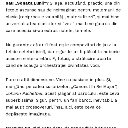
sau „Sonata Lunii”?
Și așa, ascultând, practic, una din
fețele ascunse sau de neimaginat pentru melomanii de
clasic (reciproca e valabilă) „materializezi”, și mai bine,
universalitatea clasicilor și ”vezi” mai bine galaxia din
care aceștia și-au extras notele, temele.
Nu garantez că ar fi fost niște compozitori de jazz la
fel de celebrii (sic!), dar sigur le-ar fi plăcut la nebunie
aceste reinterpretări. E, totuși, o strălucire aparte
când se adaugă orchestrației divinitatea vocii.
Pare o altă dimensiune. Vine cu pasiune în plus. Și,
mergând pe calea surprizelor, „Canonul în Re Major”,
Johann Pachelbel
, acest șlagăr al barocului, este ceva
superbissima. Sigur, pentru un fan baroc, inevitabil, a
mai auzit crossoveruri, însă, aici, este ceva ce
depășește imaginația.