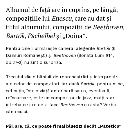
Albumul de față are în cuprins, pe lângă,
compozițiile lui
Enescu
, care au dat și
titlul albumului, compoziții de
Beethoven,
Bartók, Pachelbel
și „Doina”.
Pentru cine îi urmărește cariera, alegerile
Bartók
(6
Dansuri Românești) și
Beethoven
(Sonata Lunii #14,
op.27-2) nu sînt o surpriză.
Trecutul său e bântuit de reorchestrări și interpretări
ale celor doi compozitori. Iar dacă
Bartók
, pentru mine,
cel puțin, într-o viață anterioară sau o, eventuală,
reîncarnare, este un compozitor de jazz, mulți s-ar
întreba ce are de-a face
Beethoven
cu asta? Vorba
cântecului.
Păi, are, că, ce poate fi mai bluezz! decât „Patetica”