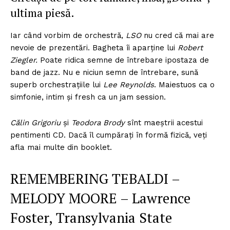
ultima piesă.
Iar când vorbim de orchestră,
LSO
nu cred că mai are
nevoie de prezentări. Bagheta îi aparține lui
Robert
Ziegler.
Poate ridica semne de întrebare ipostaza de
band de jazz. Nu e niciun semn de întrebare, sună
superb orchestrațiile lui
Lee Reynolds
. Maiestuos ca o
simfonie, intim și fresh ca un jam session.
Călin Grigoriu
și
Teodora Brody
sînt maeștrii acestui
pentimenti CD. Dacă îl cumpărați în formă fizică, veți
afla mai multe din booklet.
REMEMBERING TEBALDI –
MELODY MOORE – Lawrence
Foster, Transylvania State