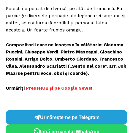
Selecția e pe cât de diversă, pe atât de frumoasă. Ea
parcurge diversele perioade ale legendarei soprane și,
astfel, se conturează profilul și personalitatea
acesteia. Un foarte frumos omagiu.
Un proiect
FREEDOM HOUSE ROMÂNIA
Compozitorii care ne însoțesc în călătorie: Giacomo
Puccini, Giuseppe Verdi, Pietro Mascagni, Gioachino
Rossini, Arrigo Boito, Umberto Giordano, Francesco
Cilea, Alessandro Scarlatti („Sento nel core”, arr. Job
PRESShub
Maarse pentru voce, oboi și coarde).
Despre noi / Echipa
Urmăriți
P
ressHUB și pe Google News
!
Proiecte editoriale
Rețea
Contact
Urmărește-ne pe Telegram
Intră pe canalul WhatsApp