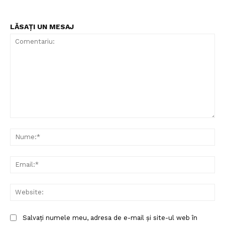
LĂSAȚI UN MESAJ
Comentariu:
Nu
Ema
Web
Salvați numele meu, adresa de e-mail și site-ul web în