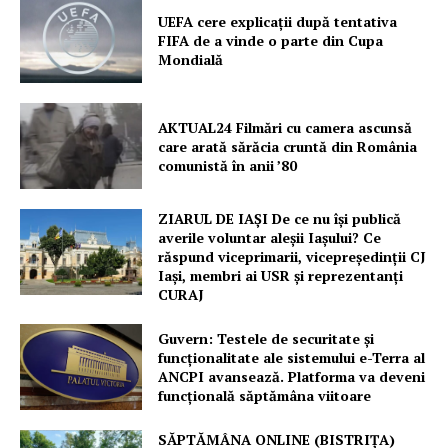
UEFA cere explicații după tentativa
FIFA de a vinde o parte din Cupa
Mondială
AKTUAL24 Filmări cu camera ascunsă
care arată sărăcia cruntă din România
Un proiect
comunistă în anii ’80
FREEDOM HOUSE ROMÂNIA
ZIARUL DE IAȘI De ce nu își publică
averile voluntar aleșii Iașului? Ce
răspund viceprimarii, vicepreședinții CJ
Iași, membri ai USR și reprezentanți
PRESShub
CURAJ
Despre noi / Echipa
Guvern: Testele de securitate și
funcționalitate ale sistemului e-Terra al
Proiecte editoriale
ANCPI avansează. Platforma va deveni
funcțională săptămâna viitoare
Rețea
Contact
SĂPTĂMÂNA ONLINE (BISTRIȚA)