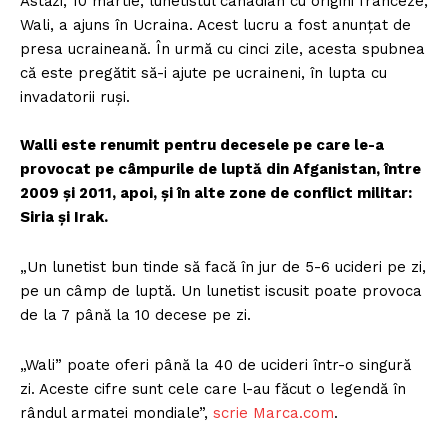
Astăzi, 10 martie, lunetistul canadian cu origini franceze,
Wali, a ajuns în Ucraina. Acest lucru a fost anunțat de
presa ucraineană. În urmă cu cinci zile, acesta spubnea
că este pregătit să-i ajute pe ucraineni, în lupta cu
invadatorii ruși.
Walli este renumit pentru decesele pe care le-a
provocat pe câmpurile de luptă din Afganistan, între
2009 și 2011, apoi, și în alte zone de conflict militar:
Siria și Irak.
„Un lunetist bun tinde să facă în jur de 5-6 ucideri pe zi,
pe un câmp de luptă. Un lunetist iscusit poate provoca
de la 7 până la 10 decese pe zi.
„Wali” poate oferi până la 40 de ucideri într-o singură
zi. Aceste cifre sunt cele care l-au făcut o legendă în
rândul armatei mondiale”,
scrie Marca.com
.