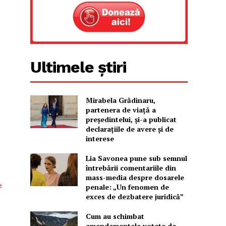
Ultimele știri
Mirabela Grădinaru,
partenera de viață a
președintelui, și-a publicat
declarațiile de avere și de
interese
Lia Savonea pune sub semnul
întrebării comentariile din
mass-media despre dosarele
e
penale: „Un fenomen de
exces de dezbatere juridică”
Cum au schimbat
amendamentele votate de