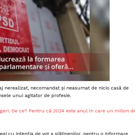
ndaj nerealizat, necomandat și neasumat de nicio casă de
sele unui agitator de profesie.
legeri. De ce? Pentru că 2024 este anul în care un milion d
PRESShub
Despre noi / Echipa
eal cu intenția de vot a slătinenilor, pentru o informare