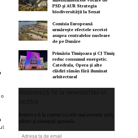
PSD și AUR Strategia
biodiversității la Senat
Comisia Europeană
urmărește efectele secetei
asupra centralelor nucleare
de pe Dunăre
Primăria Timișoara şi CJ Timiș
reduc consumul energetic.
Catedrala, Opera şi alte
clădiri rămân fără iluminat
n
arhitectural
Abonează-te la newsletter-ul
 o
nostru
Pentru a fi la curent cu cele mai recente știri,
a
oferte și anunțuri speciale.
ul