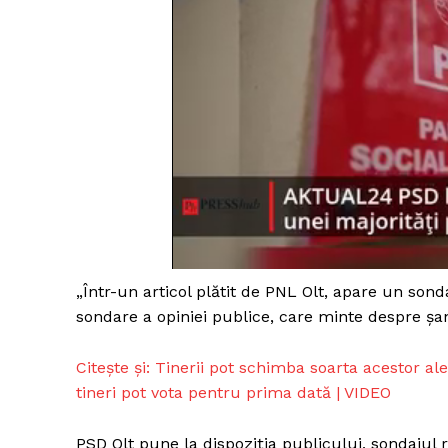
„Într-un articol plătit de PNL Olt, apare un so
sondare a opiniei publice, care minte despre șan
Citește și: Tinerii pot schimba soarta acestor a
tineri pot vota pentru prima dată | VIDEO
PSD Olt pune la dispoziția publicului, sondajul r