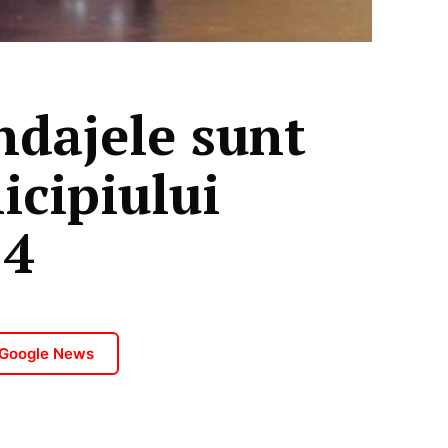
ndajele sunt
icipiului
24
 Google News