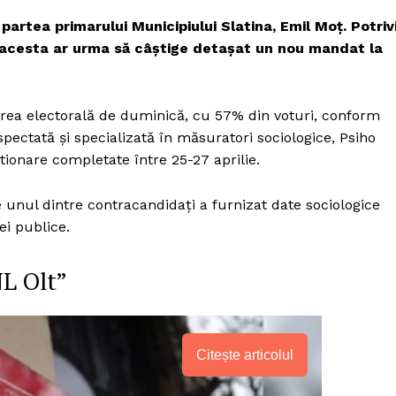
artea primarului Municipiului Slatina, Emil Moţ.
Potriv
 acesta ar urma să câștige detașat un nou mandat la
tarea electorală de duminică, cu 57% din voturi, conform
spectată și specializată în măsuratori sociologice, Psiho
ionare completate între 25-27 aprilie.
 unul dintre contracandidaţi a furnizat date sociologice
ei publice.
L Olt”
Citește articolul