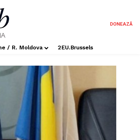
DONEAZĂ
me / R. Moldova
2EU.Brussels