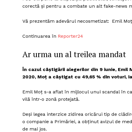
corectă și pentru a combate un alt fake-news 
Vă prezentăm adevărul necosmetizat: Emil Moț 
Un pro
FREEDOM
Continuarea în
Reporter24
ROMÂ
Ar urma un al treilea mandat
În cazul câștigării alegerilor din 9 iunie, Emi
2020, Moț a câștigat cu 49,65 % din voturi, i
Emil Moț s-a aflat în mijlocul unui scandal în c
vilă într-o zonă protejată.
Deși legea interzice zidirea oricărui tip de clădir
o companie a Primăriei, a obținut avizul de medi
de mai jos.