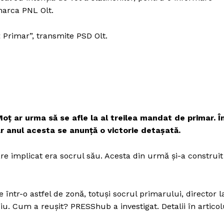
Proiecte editoriale
marca PNL Olt.
Rețea
Contact
Primar”, transmite PSD Olt.
iect
 HOUSE
NIA
l Moț ar urma să se afle la al treilea mandat de primar. Î
ar anul acesta se anunță o victorie detașată.
are implicat era socrul său. Acesta din urmă și-a construit
e într-o astfel de zonă, totuși socrul primarului, director l
u. Cum a reușit? PRESShub a investigat. Detalii în articol