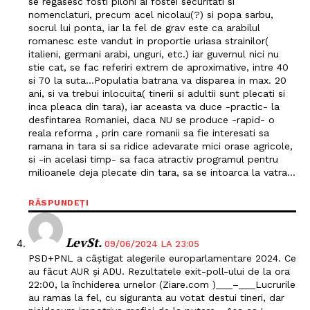
se regasesc fosti piloni ai fostei securitati si
nomenclaturi, precum acel nicolau(?) si popa sarbu,
socrul lui ponta, iar la fel de grav este ca arabilul
romanesc este vandut in proportie uriasa strainilor(
italieni, germani arabi, unguri, etc.) iar guvernul nici nu
stie cat, se fac referiri extrem de aproximative, intre 40
si 70 la suta…Populatia batrana va disparea in max. 20
ani, si va trebui inlocuita( tinerii si adultii sunt plecati si
inca pleaca din tara), iar aceasta va duce -practic- la
desfintarea Romaniei, daca NU se produce -rapid- o
reala reforma , prin care romanii sa fie interesati sa
ramana in tara si sa ridice adevarate mici orase agricole,
si -in acelasi timp- sa faca atractiv programul pentru
milioanele deja plecate din tara, sa se intoarca la vatra…
RĂSPUNDEȚI
LevSt.
09/06/2024 LA 23:05
PSD+PNL a câștigat alegerile europarlamentare 2024. Ce
au făcut AUR și ADU. Rezultatele exit-poll-ului de la ora
22:00, la închiderea urnelor (Ziare.com )___–___Lucrurile
au ramas la fel, cu siguranta au votat destui tineri, dar