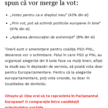
spun că vor merge la vot:
„
Votez pentru ca e dreptul meu
” (43% din ei)
„
Prin vot, pot să schimb politicile europene în bine
”
(41% din ei)
„
Apărarea democrației de extremiști
” (8% din ei)
Tinerii sunt o amenințare pentru coaliția PSD-PNL,
deoarece vor o schimbare. Felul în care PSD și PNL au
organizat alegerile din 9 iunie face ca mulți tineri, aflați
la studii sau în deplasări de serviciu, să poată vota doar
pentru Europarlamentare. Pentru că la alegerile
europarlamentare, poți vota oriunde, nu doar în
localitatea de domiciliu.
Citește și: Cine vrei să te reprezinte în Parlamentul
European? O comparație între candidații
principalelor partide