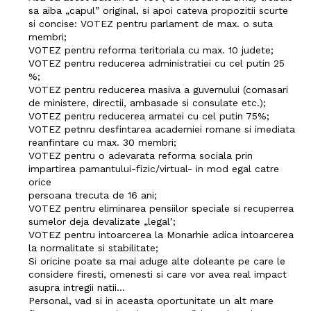
sa aiba „capul” original, si apoi cateva propozitii scurte
si concise: VOTEZ pentru parlament de max. o suta
membri;
VOTEZ pentru reforma teritoriala cu max. 10 judete;
VOTEZ pentru reducerea administratiei cu cel putin 25
%;
VOTEZ pentru reducerea masiva a guvernului (comasari
de ministere, directii, ambasade si consulate etc.);
VOTEZ pentru reducerea armatei cu cel putin 75%;
VOTEZ petnru desfintarea academiei romane si imediata
reanfintare cu max. 30 membri;
VOTEZ pentru o adevarata reforma sociala prin
impartirea pamantului-fizic/virtual- in mod egal catre
orice
persoana trecuta de 16 ani;
VOTEZ pentru eliminarea pensiilor speciale si recuperrea
sumelor deja devalizate „legal’;
VOTEZ pentru intoarcerea la Monarhie adica intoarcerea
la normalitate si stabilitate;
Si oricine poate sa mai aduge alte doleante pe care le
considere firesti, omenesti si care vor avea real impact
asupra intregii natii…
Personal, vad si in aceasta oportunitate un alt mare