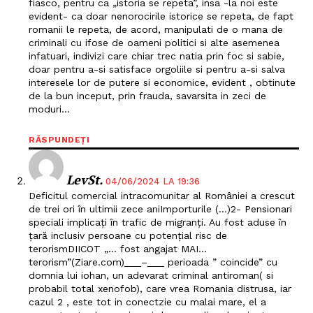
fiasco, pentru ca „istoria se repeta”, insa -la noi este
evident- ca doar nenorocirile istorice se repeta, de fapt
romanii le repeta, de acord, manipulati de o mana de
criminali cu ifose de oameni politici si alte asemenea
infatuari, indivizi care chiar trec natia prin foc si sabie,
doar pentru a-si satisface orgoliile si pentru a-si salva
interesele lor de putere si economice, evident , obtinute
de la bun inceput, prin frauda, savarsita in zeci de
moduri…
RĂSPUNDEȚI
LevSt.
04/06/2024 LA 19:36
Deficitul comercial intracomunitar al României a crescut
de trei ori în ultimii zece aniImporturile (…)2- Pensionari
speciali implicați în trafic de migranți. Au fost aduse în
țară inclusiv persoane cu potențial risc de
terorismDIICOT „… fost angajat MAI…
terorism”(Ziare.com)___–___ perioada ” coincide” cu
Un proiect
domnia lui iohan, un adevarat criminal antiroman( si
FREEDOM HOUSE ROMÂNIA
probabil total xenofob), care vrea Romania distrusa, iar
cazul 2 , este tot in conectzie cu malai mare, el a