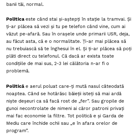
banii tăi, normal.
Politica
este când stai și-aștepți în stație la tramvai. Și
ți-ar plăcea să vezi și tu pe telefon când vine, cum ai
văzut pe-afară. Sau în orașele unde primarii USR, deja,
au făcut asta, că e o normalitate. Ți-ar mai plăcea să
nu trebuiască să te înghesui în el. Și ți-ar plăcea să poți
plăti direct cu telefonul. Că dacă ar exista toate
condițiile de mai sus, 2-3 lei călătoria n-ar fi o
problemă.
Politică
e aerul poluat care-ți mută nasul câteodată
noaptea. Când se hotărăsc băieții isteți să mai ardă
niște deșeuri ca să facă rost de „fer”. Sau gropile de
gunoi necontrolate de nimeni ai căror patroni privați
mai fac economie la filtre. Tot politică e și Garda de
Mediu care închide ochii sau „e în afara orelor de
program”.