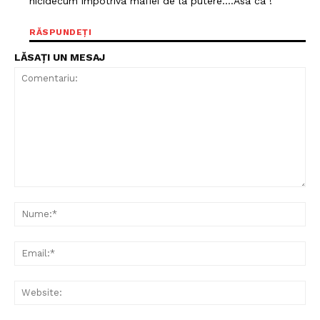
nicidecum impotriva mafiei de la putere….Asa ca !
RĂSPUNDEȚI
LĂSAȚI UN MESAJ
Comentariu:
Nu
Ema
Web