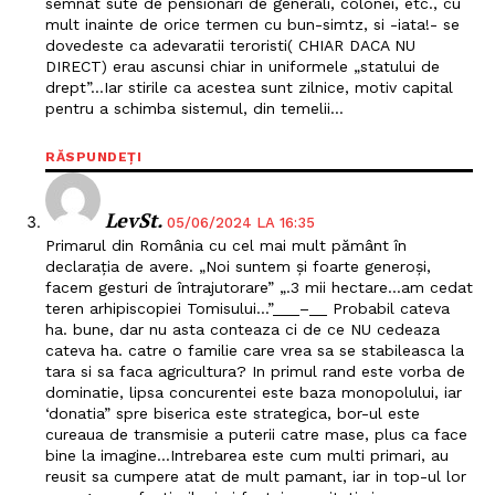
semnat sute de pensionari de generali, colonei, etc., cu
mult inainte de orice termen cu bun-simtz, si -iata!- se
dovedeste ca adevaratii teroristi( CHIAR DACA NU
DIRECT) erau ascunsi chiar in uniformele „statului de
PRESShub
drept”…Iar stirile ca acestea sunt zilnice, motiv capital
pentru a schimba sistemul, din temelii…
Despre noi / Echipa
RĂSPUNDEȚI
Proiecte editoriale
Rețea
LevSt.
05/06/2024 LA 16:35
Contact
Primarul din România cu cel mai mult pământ în
declarația de avere. „Noi suntem și foarte generoși,
facem gesturi de întrajutorare” „.3 mii hectare…am cedat
teren arhipiscopiei Tomisului…”___–__ Probabil cateva
ha. bune, dar nu asta conteaza ci de ce NU cedeaza
cateva ha. catre o familie care vrea sa se stabileasca la
tara si sa faca agricultura? In primul rand este vorba de
dominatie, lipsa concurentei este baza monopolului, iar
‘donatia” spre biserica este strategica, bor-ul este
cureaua de transmisie a puterii catre mase, plus ca face
bine la imagine…Intrebarea este cum multi primari, au
reusit sa cumpere atat de mult pamant, iar in top-ul lor