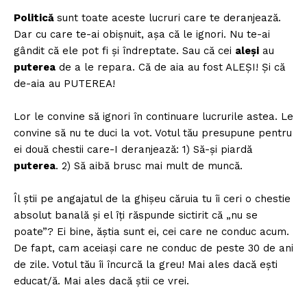
Politică
sunt toate aceste lucruri care te deranjează.
Dar cu care te-ai obișnuit, așa că le ignori. Nu te-ai
gândit că ele pot fi și îndreptate. Sau că cei
aleși
au
puterea
de a le repara. Că de aia au fost ALEȘI! Și că
de-aia au PUTEREA!
Lor le convine să ignori în continuare lucrurile astea. Le
convine să nu te duci la vot. Votul tău presupune pentru
ei două chestii care-I deranjează: 1) Să-și piardă
puterea
. 2) Să aibă brusc mai mult de muncă.
Îl știi pe angajatul de la ghișeu căruia tu îi ceri o chestie
absolut banală și el îți răspunde sictirit că „nu se
poate”? Ei bine, ăștia sunt ei, cei care ne conduc acum.
De fapt, cam aceiași care ne conduc de peste 30 de ani
de zile. Votul tău îi încurcă la greu! Mai ales dacă ești
educat/ă. Mai ales dacă știi ce vrei.