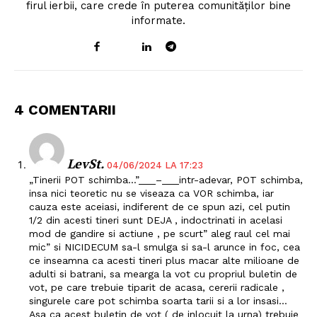
firul ierbii, care crede în puterea comunităților bine
informate.
4 COMENTARII
LevSt.
04/06/2024 LA 17:23
„Tinerii POT schimba…”___–___intr-adevar, POT schimba,
insa nici teoretic nu se viseaza ca VOR schimba, iar
cauza este aceiasi, indiferent de ce spun azi, cel putin
1/2 din acesti tineri sunt DEJA , indoctrinati in acelasi
mod de gandire si actiune , pe scurt” aleg raul cel mai
mic” si NICIDECUM sa-l smulga si sa-l arunce in foc, cea
ce inseamna ca acesti tineri plus macar alte milioane de
adulti si batrani, sa mearga la vot cu propriul buletin de
vot, pe care trebuie tiparit de acasa, cererii radicale ,
singurele care pot schimba soarta tarii si a lor insasi…
Asa ca acest buletin de vot ( de inlocuit la urna) trebuie