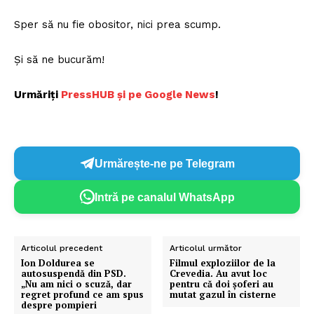
Un proiect
Sper să nu fie obositor, nici prea scump.
FREEDOM HOUSE ROMÂNIA
Și să ne bucurăm!
Urmăriți
P
ressHUB și pe Google News
!
PRESShub
Despre noi / Echipa
Urmărește-ne pe Telegram
Proiecte editoriale
Rețea
Intră pe canalul WhatsApp
Contact
Articolul precedent
Articolul următor
Ion Doldurea se
Filmul exploziilor de la
autosuspendă din PSD.
Crevedia. Au avut loc
„Nu am nici o scuză, dar
pentru că doi șoferi au
regret profund ce am spus
mutat gazul în cisterne
despre pompieri