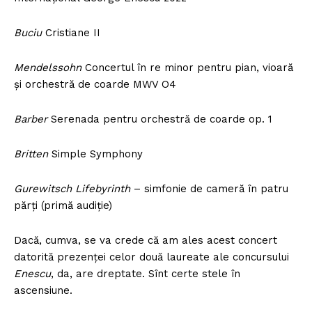
Buciu
Cristiane II
Mendelssohn
Concertul în re minor pentru pian, vioară
și orchestră de coarde MWV O4
Barber
Serenada pentru orchestră de coarde op. 1
Britten
Simple Symphony
Gurewitsch Lifebyrinth
– simfonie de cameră în patru
părți (primă audiție)
Dacă, cumva, se va crede că am ales acest concert
datorită prezenței celor două laureate ale concursului
Enescu
, da, are dreptate. Sînt certe stele în
ascensiune.