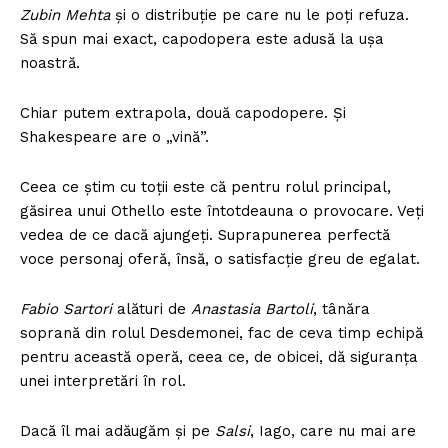
Zubin Mehta
și o distribuție pe care nu le poți refuza.
Să spun mai exact, capodopera este adusă la ușa
noastră.
Chiar putem extrapola, două capodopere. Și
Shakespeare are o „vină”.
Ceea ce știm cu toții este că pentru rolul principal,
găsirea unui Othello este întotdeauna o provocare. Veți
vedea de ce dacă ajungeți. Suprapunerea perfectă
voce personaj oferă, însă, o satisfacție greu de egalat.
Fabio Sartori
alături de
Anastasia Bartoli
, tânăra
soprană din rolul Desdemonei, fac de ceva timp echipă
pentru această operă, ceea ce, de obicei, dă siguranța
unei interpretări în rol.
Dacă îl mai adăugăm și pe
Salsi
, Iago, care nu mai are