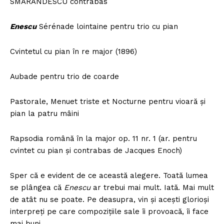
SMĂRĂNDESCU contrabas
Enescu
Sérénade lointaine pentru trio cu pian
Cvintetul cu pian în re major (1896)
Aubade pentru trio de coarde
Pastorale, Menuet triste et Nocturne pentru vioară și
pian la patru mâini
Rapsodia română în la major op. 11 nr. 1 (ar. pentru
cvintet cu pian și contrabas de Jacques Enoch)
Sper că e evident de ce această alegere. Toată lumea
se plângea că
Enescu
ar trebui mai mult. Iată. Mai mult
de atât nu se poate. Pe deasupra, vin și acești glorioși
interpreți pe care compozițiile sale îi provoacă, îi face
mai buni.