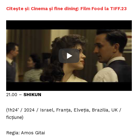
Citește și: Cinema și fine dining: Film Food la TIFF.23
21.00 –
SHIKUN
(1h24’ / 2024 / Israel, Franța, Elveția, Brazilia, UK /
ficțiune)
Regia: Amos Gitai