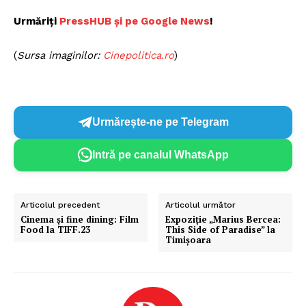
Urmăriți
PressHU
B și pe Google News
!
(
Sursa imaginilor:
C
inepolitica.ro
)
Urmărește-ne pe Telegram
Intră pe canalul WhatsApp
Articolul precedent
Articolul următor
Cinema și fine dining: Film
Expoziție „Marius Bercea:
Food la TIFF.23
This Side of Paradise” la
Timișoara