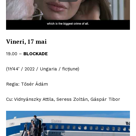
Vineri, 17 mai
19.00 –
BLOCKADE
(1h’44’ / 2022 / Ungaria / ficțiune)
Regia: Tősér Ádám
Cu: Vidnyánszky Attila, Seress Zoltán, Gáspár Tibor