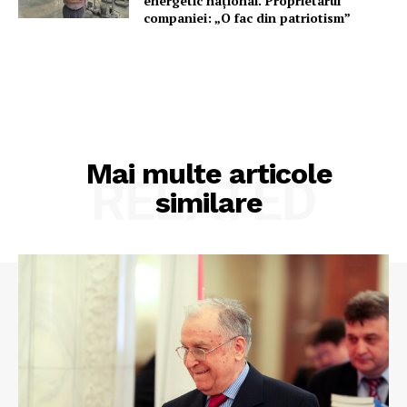
energetic național. Proprietarul
companiei: „O fac din patriotism”
Mai multe articole
RELATED
similare