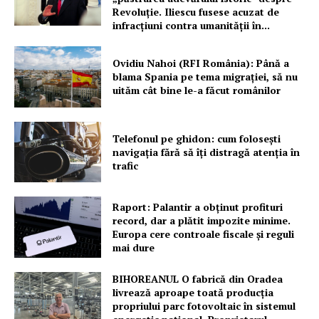
Revoluție. Iliescu fusese acuzat de
infracțiuni contra umanității în...
Ovidiu Nahoi (RFI România): Până a
blama Spania pe tema migrației, să nu
uităm cât bine le-a făcut românilor
Telefonul pe ghidon: cum folosești
navigația fără să îți distragă atenția în
trafic
Raport: Palantir a obținut profituri
record, dar a plătit impozite minime.
Europa cere controale fiscale și reguli
mai dure
BIHOREANUL O fabrică din Oradea
livrează aproape toată producția
propriului parc fotovoltaic în sistemul