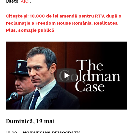
Bilete,
AIC
I
.
Ci
tește și: 10.000 de lei amendă pentru RTV, după o
reclamație a Freedom House România. Realitatea
Plus, somație publică
Duminică, 19 mai