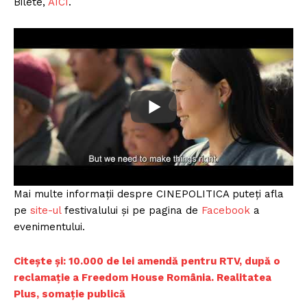
Bilete,
AIC
I
.
Mai multe informații despre CINEPOLITICA puteți afla
pe
s
ite-ul
festivalului și pe pagina de
Facebo
ok
a
evenimentului.
Citește și: 10.000 d
e lei amendă pentru RTV, după o
reclamație a Freedom House România. Realitatea
Plus, somație publică