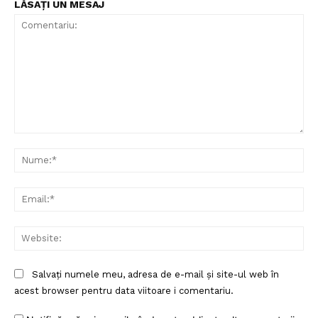
LĂSAȚI UN MESAJ
Comentariu:
Nu
Ema
Web
Salvați numele meu, adresa de e-mail și site-ul web în
acest browser pentru data viitoare i comentariu.