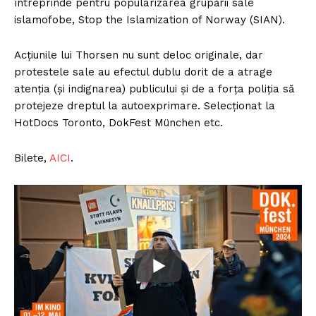
întreprinde pentru popularizarea grupării sale
FREEDOM HOUSE ROMÂNIA
islamofobe, Stop the Islamization of Norway (SIAN).
Acțiunile lui Thorsen nu sunt deloc originale, dar
protestele sale au efectul dublu dorit de a atrage
PRESShub
atenția (și indignarea) publicului și de a forța poliția să
protejeze dreptul la autoexprimare. Selecționat la
HotDocs Toronto, DokFest München etc.
Despre noi / Echipa
Proiecte editoriale
Bilete,
AICI
.
Rețea
Contact