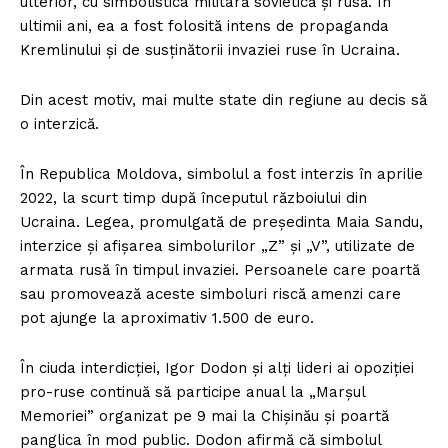
ulterior, cu simbolistica militară sovietică și rusă. În
ultimii ani, ea a fost folosită intens de propaganda
Kremlinului și de susținătorii invaziei ruse în Ucraina.
Din acest motiv, mai multe state din regiune au decis să
o interzică.
În Republica Moldova, simbolul a fost interzis în aprilie
2022, la scurt timp după începutul războiului din
Ucraina. Legea, promulgată de președinta Maia Sandu,
interzice și afișarea simbolurilor „Z” și „V”, utilizate de
armata rusă în timpul invaziei. Persoanele care poartă
sau promovează aceste simboluri riscă amenzi care
pot ajunge la aproximativ 1.500 de euro.
În ciuda interdicției, Igor Dodon și alți lideri ai opoziției
pro-ruse continuă să participe anual la „Marșul
Memoriei” organizat pe 9 mai la Chișinău și poartă
panglica în mod public. Dodon afirmă că simbolul