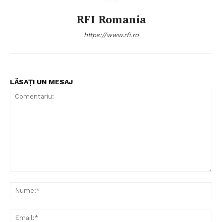
RFI Romania
https://www.rfi.ro
LĂSAȚI UN MESAJ
Comentariu:
Nu
Ema