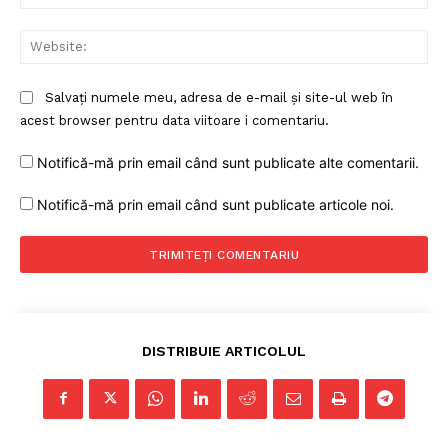
Web
Salvați numele meu, adresa de e-mail și site-ul web în
acest browser pentru data viitoare i comentariu.
Notifică-mă prin email când sunt publicate alte comentarii.
Un proiect
Notifică-mă prin email când sunt publicate articole noi.
FREEDOM HOUSE ROMÂNIA
PRESShub
DISTRIBUIE ARTICOLUL
Despre noi / Echipa
Proiecte editoriale
Rețea