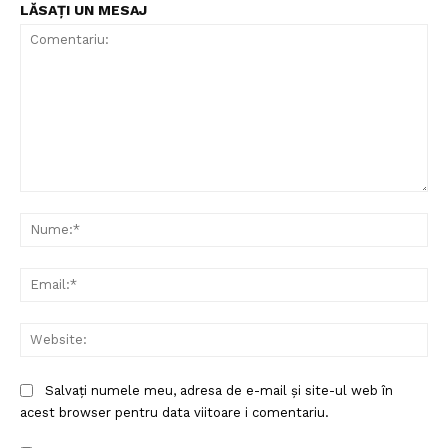
LĂSAȚI UN MESAJ
Comentariu:
Nu
Ema
Web
Un proiect
FREEDOM HOUSE ROMÂNIA
Salvați numele meu, adresa de e-mail și site-ul web în
acest browser pentru data viitoare i comentariu.