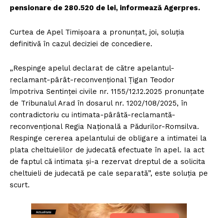
pensionare de 280.520 de lei, informează Agerpres.
Curtea de Apel Timişoara a pronunţat, joi, soluţia
definitivă în cazul deciziei de concediere.
„Respinge apelul declarat de către apelantul-
reclamant-pârât-reconvenţional Ţigan Teodor
împotriva Sentinţei civile nr. 1155/12.12.2025 pronunţate
de Tribunalul Arad în dosarul nr. 1202/108/2025, în
contradictoriu cu intimata-pârâtă-reclamantă-
reconvenţional Regia Naţională a Pădurilor-Romsilva.
Respinge cererea apelantului de obligare a intimatei la
plata cheltuielilor de judecată efectuate în apel. Ia act
de faptul că intimata şi-a rezervat dreptul de a solicita
cheltuieli de judecată pe cale separată”, este soluţia pe
scurt.