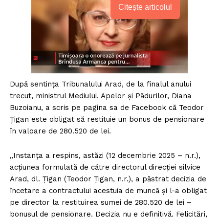
Citește articolul
După sentinţa Tribunalului Arad, de la finalul anului
trecut, ministrul Mediului, Apelor şi Pădurilor, Diana
Buzoianu, a scris pe pagina sa de Facebook că Teodor
Ţigan este obligat să restituie un bonus de pensionare
în valoare de 280.520 de lei.
„Instanţa a respins, astăzi (12 decembrie 2025 – n.r.),
acţiunea formulată de către directorul direcţiei silvice
Arad, dl. Ţigan (Teodor Ţigan, n.r.), a păstrat decizia de
încetare a contractului acestuia de muncă şi l-a obligat
pe director la restituirea sumei de 280.520 de lei –
bonusul de pensionare. Decizia nu e definitivă. Felicitări,