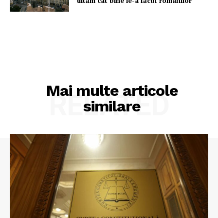
uităm cât bine le-a făcut românilor
Mai multe articole
RELATED
similare