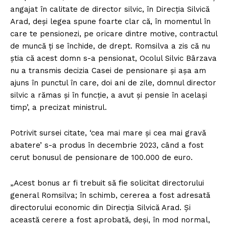
angajat în calitate de director silvic, în Direcţia Silvică
Arad, deşi legea spune foarte clar că, în momentul în
care te pensionezi, pe oricare dintre motive, contractul
de muncă ţi se închide, de drept. Romsilva a zis că nu
ştia că acest domn s-a pensionat, Ocolul Silvic Bârzava
nu a transmis decizia Casei de pensionare şi aşa am
ajuns în punctul în care, doi ani de zile, domnul director
silvic a rămas şi în funcţie, a avut şi pensie în acelaşi
timp’, a precizat ministrul.
Potrivit sursei citate, ‘cea mai mare şi cea mai gravă
abatere’ s-a produs în decembrie 2023, când a fost
cerut bonusul de pensionare de 100.000 de euro.
„Acest bonus ar fi trebuit să fie solicitat directorului
general Romsilva; în schimb, cererea a fost adresată
directorului economic din Direcţia Silvică Arad. Şi
această cerere a fost aprobată, deşi, în mod normal,