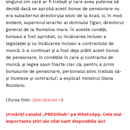
singurul om care ar fi trebuit şi care avea puterea să
decidă dacă se aprobă acest bonus de pensionare nu
era subalternul directorului silvic de la Arad, ci, în mod
evident, superiorul ierarhic al domnului Ţigan, directorul
general de la Romsilva mare. În aceste condiţii,
bonusul a fost aprobat, cu încălcarea inclusiv a
legislaţiei şi cu încălcarea inclusiv a contractului de
muncă. S-a continuat şi a fost deja plătit acest bonus
de pensionare, în condiţiile în care şi contractul de
muncă, şi legea spun foarte clar că, pentru a primi
bonusurile de pensionare, personalul silvic trebuia să-
şi înceteze şi contractul’, a explicat ministrul Diana
Buzoianu.
(
Sursa foto:
Specialarad.ro
)
Urmăriți canalul „PRESShub” pe WhatsApp. Cele mai
importante știri ale zilei sunt disponibile aici