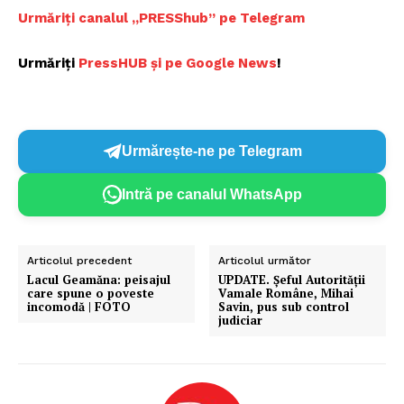
Urmăriți canalul „PRESShub” pe Telegram
Urmăriți
PressHUB și pe Google News
!
Urmărește-ne pe Telegram
Intră pe canalul WhatsApp
Articolul precedent
Articolul următor
Lacul Geamăna: peisajul
UPDATE. Șeful Autorității
care spune o poveste
Vamale Române, Mihai
incomodă | FOTO
Savin, pus sub control
judiciar