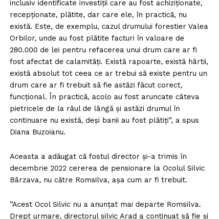
inclusiv identificate investiţii care au fost achiziţionate,
recepţionate, plătite, dar care ele, în practică, nu
există. Este, de exemplu, cazul drumului forestier Valea
Orbilor, unde au fost plătite facturi în valoare de
280.000 de lei pentru refacerea unui drum care ar fi
fost afectat de calamităţi. Există rapoarte, există hârtii,
există absolut tot ceea ce ar trebui să existe pentru un
drum care ar fi trebuit să fie astăzi făcut corect,
funcţional. În practică, acolo au fost aruncate câteva
pietricele de la râul de lângă şi astăzi drumul în
continuare nu există, deşi banii au fost plătiţi”, a spus
Diana Buzoianu.
Aceasta a adăugat că fostul director şi-a trimis în
decembrie 2022 cererea de pensionare la Ocolul Silvic
Bârzava, nu către Romsilva, aşa cum ar fi trebuit.
”Acest Ocol Silvic nu a anunţat mai departe Romsilva.
Drept urmare, directorul silvic Arad a continuat să fie şi