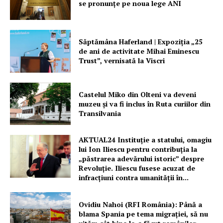
se pronunțe pe noua lege ANI
Săptămâna Haferland | Expoziţia „25
de ani de activitate Mihai Eminescu
Trust”, vernisată la Viscri
Castelul Miko din Olteni va deveni
muzeu şi va fi inclus în Ruta curiilor din
Transilvania
AKTUAL24 Instituție a statului, omagiu
lui Ion Iliescu pentru contribuția la
„păstrarea adevărului istoric” despre
Revoluție. Iliescu fusese acuzat de
infracțiuni contra umanității în...
Ovidiu Nahoi (RFI România): Până a
blama Spania pe tema migrației, să nu