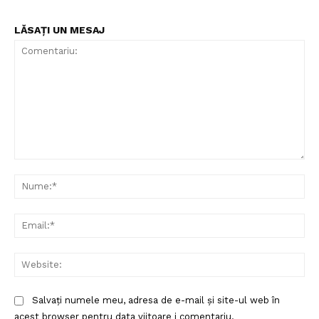
LĂSAȚI UN MESAJ
Un proiect
FREEDOM HOUSE ROMÂNIA
Comentariu:
PRESShub
Nu
Despre noi / Echipa
Ema
Proiecte editoriale
Rețea
Web
Contact
Salvați numele meu, adresa de e-mail și site-ul web în
acest browser pentru data viitoare i comentariu.