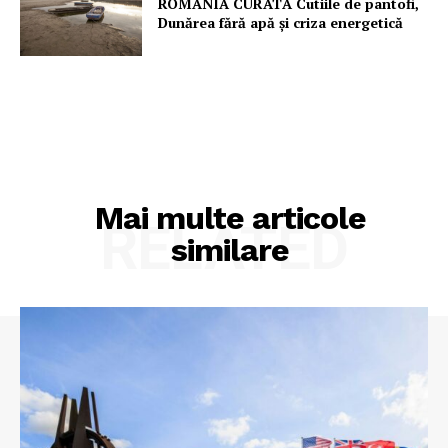
ROMÂNIA CURATĂ Cutiile de pantofi,
Dunărea fără apă și criza energetică
Mai multe articole
RELATED
similare