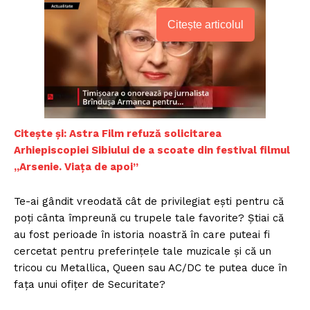
Citește articolul
Citește și: Astra Film refuză solicitarea
Arhiepiscopiei Sibiului de a scoate din festival filmul
„Arsenie. Viața de apoi”
Te-ai gândit vreodată cât de privilegiat eşti pentru că
poţi cânta împreună cu trupele tale favorite? Ştiai că
au fost perioade în istoria noastră în care puteai fi
cercetat pentru preferinţele tale muzicale şi că un
tricou cu Metallica, Queen sau AC/DC te putea duce în
faţa unui ofiţer de Securitate?