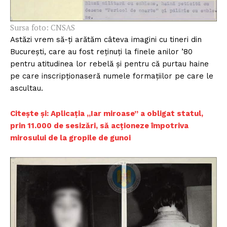
Sursa foto: CNSAS
Astăzi vrem să-ți arătăm câteva imagini cu tineri din
Bucureşti, care au fost reţinuţi la finele anilor ’80
pentru atitudinea lor rebelă şi pentru că purtau haine
pe care inscripţionaseră numele formaţiilor pe care le
ascultau.
Citește și: Aplicația „Iar miroase” a obligat statul,
prin 11.000 de sesizări, să acționeze împotriva
mirosului de la gropile de gunoi