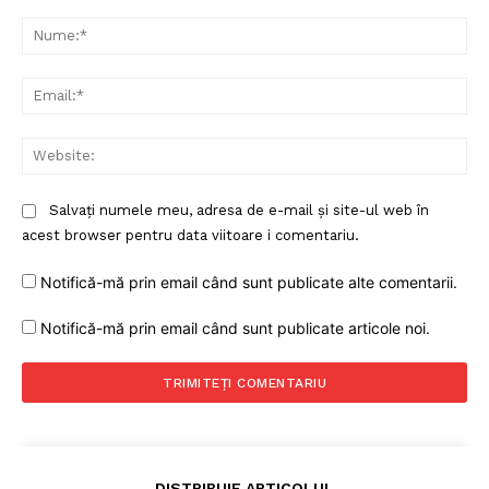
Comentariu:
Nu
Ema
Web
Salvați numele meu, adresa de e-mail și site-ul web în
Un proiect
acest browser pentru data viitoare i comentariu.
FREEDOM HOUSE ROMÂNIA
Notifică-mă prin email când sunt publicate alte comentarii.
Notifică-mă prin email când sunt publicate articole noi.
PRESShub
Despre noi / Echipa
Proiecte editoriale
DISTRIBUIE ARTICOLUL