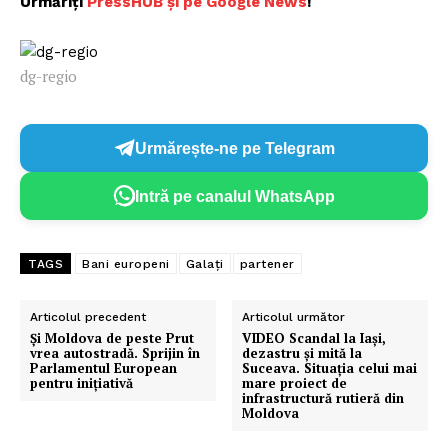
Urmăriți
PressHUB și pe Google News
!
dg-regio
Urmărește-ne pe Telegram
Intră pe canalul WhatsApp
TAGS
Bani europeni
Galați
partener
Articolul precedent
Articolul următor
Şi Moldova de peste Prut
VIDEO Scandal la Iași,
vrea autostradă. Sprijin în
dezastru și mită la
Parlamentul European
Suceava. Situația celui mai
pentru iniţiativă
mare proiect de
infrastructură rutieră din
Moldova