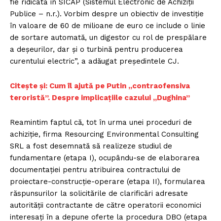
fie ridicată în SICAP (Sistemul Electronic de Achiziții
Publice – n.r.). Vorbim despre un obiectiv de investiție
în valoare de 60 de milioane de euro ce include o linie
de sortare automată, un digestor cu rol de prespălare
a deșeurilor, dar și o turbină pentru producerea
curentului electric”, a adăugat președintele CJ.
Citește și: Cum îl ajută pe Putin „contraofensiva
teroristă”. Despre implicațiile cazului „Dughina”
Reamintim faptul că, tot în urma unei proceduri de
achiziție, firma Resourcing Environmental Consulting
SRL a fost desemnată să realizeze studiul de
fundamentare (etapa I), ocupându-se de elaborarea
documentației pentru atribuirea contractului de
proiectare-construcție-operare (etapa II), formularea
răspunsurilor la solicitările de clarificări adresate
autorității contractante de către operatorii economici
interesați în a depune oferte la procedura DBO (etapa