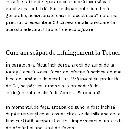
intra în stațiile de epurare cu osmoză inversă va fi
efectiv una potabilă. Sunt echipamente de ultimă
generație, achiziționate chiar în acest scop”, ne-a mai
precizat președintele CJ câteva detalii privitoare la
această adevărată fabrică de ecologizare.
Cum am scăpat de infringement la Tecuci
În paralel s-a făcut închiderea gropii de gunoi de la
Rateș (Tecuci). Acest focar de infecție funcționa de mai
bine de jumătate de secol, iar, fără investiția preluată
de CJ, ne pășteau amenzi și o procedură de
infringement deschisă de Comisia Europeană.
În momentul de față, groapa de gunoi a fost închisă
după intervenții ce au costat circa 22 de milioane de lei,
fiind curățată, acoperită cu folii impermeabile, un strat
de pământ și apoi unul de gazon.