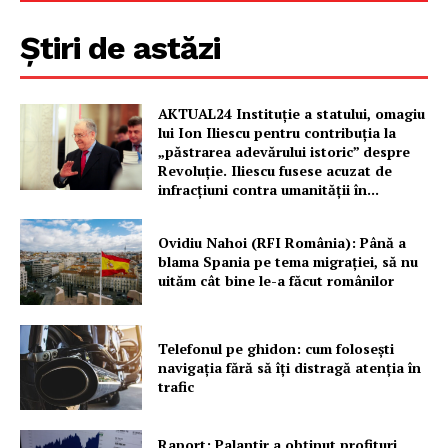
Știri de astăzi
AKTUAL24 Instituție a statului, omagiu
lui Ion Iliescu pentru contribuția la
„păstrarea adevărului istoric” despre
Revoluție. Iliescu fusese acuzat de
infracțiuni contra umanității în...
Ovidiu Nahoi (RFI România): Până a
blama Spania pe tema migrației, să nu
uităm cât bine le-a făcut românilor
Telefonul pe ghidon: cum folosești
navigația fără să îți distragă atenția în
trafic
Raport: Palantir a obținut profituri