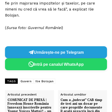
fie prin majorarea impozitelor și taxelor, pe care
nimeni nu cred că vrea să le facă”, a explicat Ilie
Bolojan.
(
Sursa foto: Guvernul României
)
Urmărește-ne pe Telegram
Intră pe canalul WhatsApp
TAGS
Guvern
Ilie Bolojan
Articolul precedent
Articolul următor
COMUNICAT DE PRESĂ |
Cum a „judecat” CAB timp
Freedom House România
de trei ani un dosar pe
lansează înscrierile pentru
care propriile documente
Young Voices Matter! – un
îl arată prescris încă din