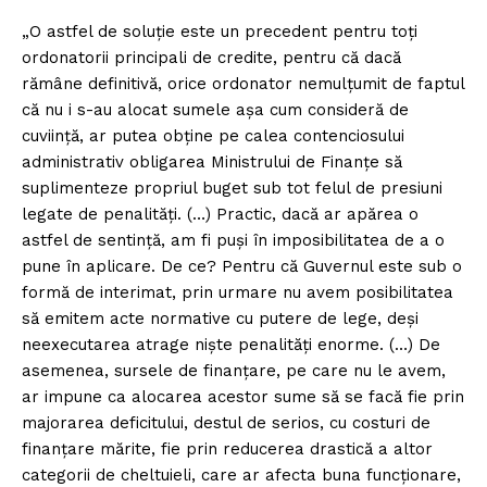
„O astfel de soluție este un precedent pentru toți
ordonatorii principali de credite, pentru că dacă
rămâne definitivă, orice ordonator nemulțumit de faptul
că nu i s-au alocat sumele așa cum consideră de
cuviință, ar putea obține pe calea contenciosului
administrativ obligarea Ministrului de Finanțe să
suplimenteze propriul buget sub tot felul de presiuni
legate de penalități. (…) Practic, dacă ar apărea o
astfel de sentință, am fi puși în imposibilitatea de a o
pune în aplicare. De ce? Pentru că Guvernul este sub o
formă de interimat, prin urmare nu avem posibilitatea
să emitem acte normative cu putere de lege, deși
neexecutarea atrage niște penalități enorme. (…) De
asemenea, sursele de finanțare, pe care nu le avem,
ar impune ca alocarea acestor sume să se facă fie prin
majorarea deficitului, destul de serios, cu costuri de
finanțare mărite, fie prin reducerea drastică a altor
categorii de cheltuieli, care ar afecta buna funcționare,