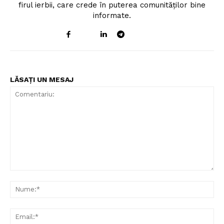
firul ierbii, care crede în puterea comunităților bine
informate.
LĂSAȚI UN MESAJ
Comentariu:
Nu
Ema