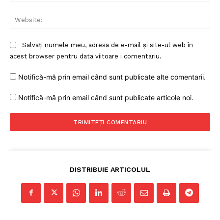
Web
Salvați numele meu, adresa de e-mail și site-ul web în
acest browser pentru data viitoare i comentariu.
Notifică-mă prin email când sunt publicate alte comentarii.
Notifică-mă prin email când sunt publicate articole noi.
Un proiect
FREEDOM HOUSE ROMÂNIA
PRESShub
DISTRIBUIE ARTICOLUL
Despre noi / Echipa
Proiecte editoriale