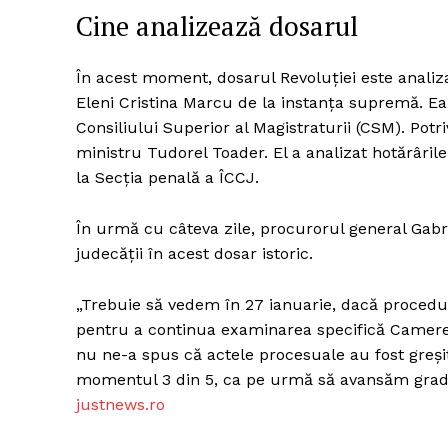
Cine analizează dosarul
În acest moment, dosarul Revoluției este anali
Un pro
Eleni Cristina Marcu de la instanța supremă. Ea
FREEDOM
Consiliului Superior al Magistraturii (CSM). Potri
ROMÂ
ministru Tudorel Toader. El a analizat hotărâril
la Secţia penală a ÎCCJ.
În urmă cu câteva zile, procurorul general Gabr
judecății în acest dosar istoric.
„Trebuie să vedem în 27 ianuarie, dacă procedura
pentru a continua examinarea specifică Camere
nu ne-a spus că actele procesuale au fost greși
momentul 3 din 5, ca pe urmă să avansăm gradua
justnews.ro