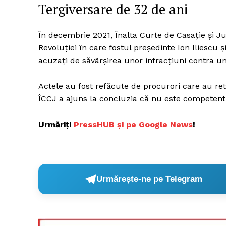
Tergiversare de 32 de ani
În decembrie 2021, Înalta Curte de Casaţie şi Jus
Revoluţiei în care fostul preşedinte Ion Iliescu
acuzaţi de săvârşirea unor infracţiuni contra uma
Actele au fost refăcute de procurori care au ret
ÎCCJ a ajuns la concluzia că nu este competent
Urmăriți
PressHUB și pe Google News
!
Urmărește-ne pe Telegram