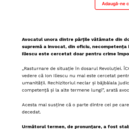
Adaugă-ne ca
Avocatul unora dintre părțile vătămate din do
supremă a invocat, din oficiu, necompetența i
Iliescu este cercetat doar pentru crime împot
„Rasturnare de situație în dosarul Revoluției. Î
vedere că Ion Iliescu nu mai este cercetat pentr
umanității. Rechizitoriul neclar și bâjbâiala jud
competență și la alte termene lungi”, arată avo
Acesta mai susține că o parte dintre cei pe care
decedat.
Următorul termen, de pronunțare, a fost stabi