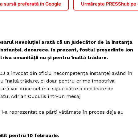
 sursă preferată în Google
Urmărește PRESShub pe
sarul Revoluției arată că un judecător de la instanța
nstanței, deoarece, în prezent, fostul președinte Ion
riva umanității nu și pentru înaltă trădare.
CCJ a invocat din oficiu necompetența instanței având în
u înaltă trădare, ci doar pentru crime împotriva
iciară vor duce cel mai sigur către o declinare de
catul Adrian Cuculis într-un mesaj.
 i-a reprezentat ca părți vătămate în proces deja au
lit pentru 10 februarie.