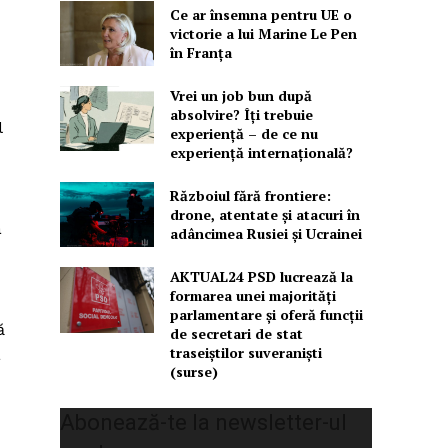
Ce ar însemna pentru UE o
victorie a lui Marine Le Pen
în Franța
Vrei un job bun după
absolvire? Îți trebuie
l
experiență – de ce nu
experiență internațională?
Războiul fără frontiere:
drone, atentate și atacuri în
a
adâncimea Rusiei și Ucrainei
AKTUAL24 PSD lucrează la
formarea unei majorităţi
parlamentare și oferă funcții
ă
de secretari de stat
traseiștilor suveraniști
a
(surse)
Abonează-te la newsletter-ul