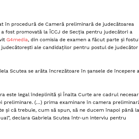
Proiecte editoriale
Rețea
Contact
zat în procedură de Cameră preliminară de judecătoarea
iect
 a fost promovată la ÎCCJ de Secția pentru judecători a
 HOUSE
vit
G4media
, din comisia de examen a făcut parte și fostu
NIA
e judecătoreşti ale candidaţilor pentru postul de judecător
iela Scutea se arăta încrezătoare în șansele de începere 
 este legal îndeplinită și Înalta Curte are cadrul necesar
i preliminare. (…) prima examinare în camera preliminar
te și că trebuie, cum să spun, să ne ducem înapoi până l
l”, declara Gabriela Scutea într-un interviu pentru