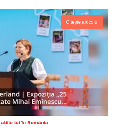
Citește articolul
PRESShub
ațiile lui în România
Despre noi / Echipa