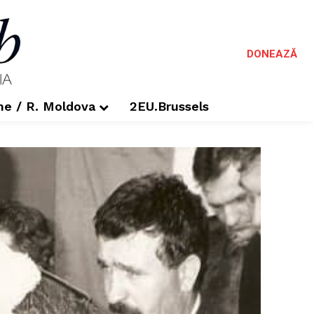
DONEAZĂ
me / R. Moldova
2EU.Brussels