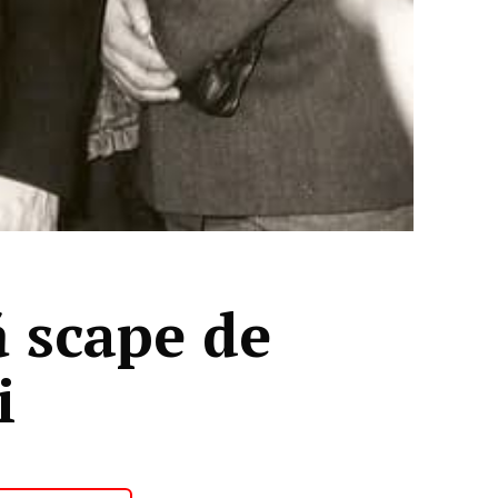
ă scape de
i