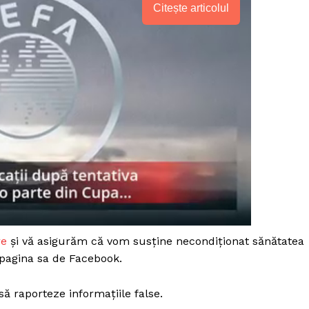
Citește articolul
re
și vă asigurăm că vom susține necondiționat sănătatea
PRESShub
 pagina sa de Facebook.
ă raporteze informațiile false.
Despre noi / Echipa