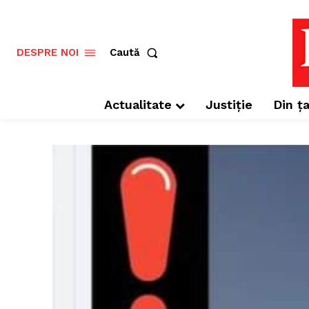
Caută
DESPRE NOI
Actualitate
Justiție
Din ța