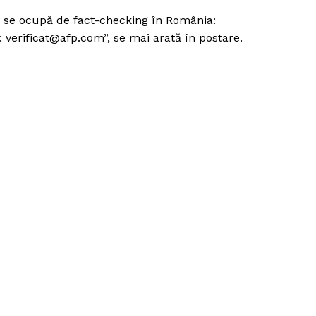
Proiecte editoriale
re se ocupă de fact-checking în România:
Rețea
 verificat@afp.com”, se mai arată în postare.
Contact
iect
 HOUSE
NIA