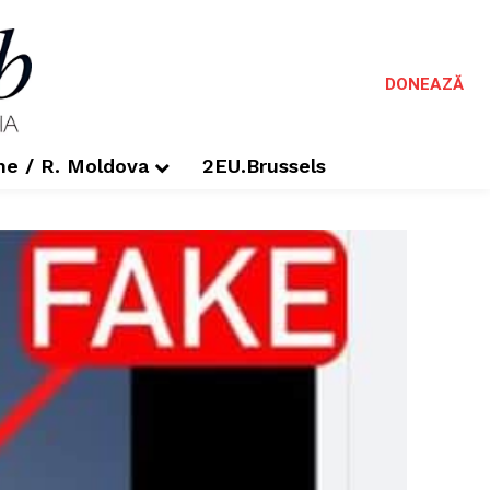
DONEAZĂ
me / R. Moldova
2EU.Brussels