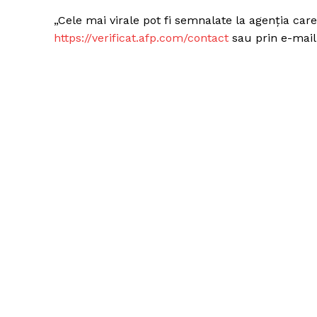
„Cele mai virale pot fi semnalate la agenția ca
https://verificat.afp.com/contact
sau prin e-mail:
Un pro
FREEDOM
ROMÂ