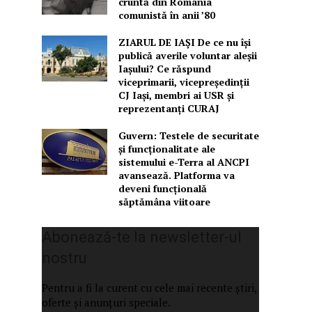
cruntă din România
comunistă în anii ’80
ZIARUL DE IAȘI De ce nu își
publică averile voluntar aleșii
Iașului? Ce răspund
viceprimarii, vicepreședinții
CJ Iași, membri ai USR și
reprezentanți CURAJ
Guvern: Testele de securitate
și funcționalitate ale
sistemului e-Terra al ANCPI
avansează. Platforma va
deveni funcțională
săptămâna viitoare
Abonează-te la newsletter-ul
nostru
Pentru a fi la curent cu cele mai recente știri,
oferte și anunțuri speciale.