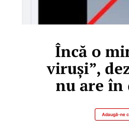
Încă o mi
viruși”, d
nu are în 
Adaugă-ne ca