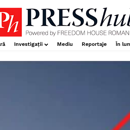
ră
Investigații
Mediu
Reportaje
În lu