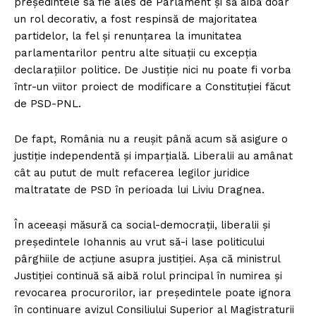
președintele să fie ales de Parlament și să aibă doar
un rol decorativ, a fost respinsă de majoritatea
partidelor, la fel și renunțarea la imunitatea
parlamentarilor pentru alte situații cu excepția
declarațiilor politice. De Justiție nici nu poate fi vorba
într-un viitor proiect de modificare a Constituției făcut
de PSD-PNL.
De fapt, România nu a reușit până acum să asigure o
justiție independentă și imparțială. Liberalii au amânat
cât au putut de mult refacerea legilor juridice
maltratate de PSD în perioada lui Liviu Dragnea.
În aceeași măsură ca social-democrații, liberalii și
președintele Iohannis au vrut să-i lase politicului
pârghiile de acțiune asupra justiției. Așa că ministrul
Justiției continuă să aibă rolul principal în numirea și
revocarea procurorilor, iar președintele poate ignora
în continuare avizul Consiliului Superior al Magistraturii