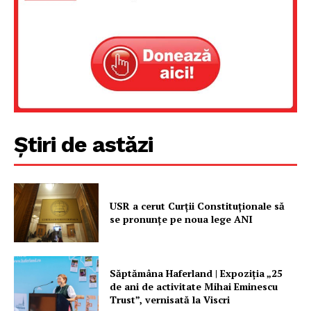
Despre noi / Echipa
Proiecte editoriale
Rețea
Contact
Știri de astăzi
USR a cerut Curții Constituționale să
se pronunțe pe noua lege ANI
Săptămâna Haferland | Expoziţia „25
de ani de activitate Mihai Eminescu
Trust”, vernisată la Viscri