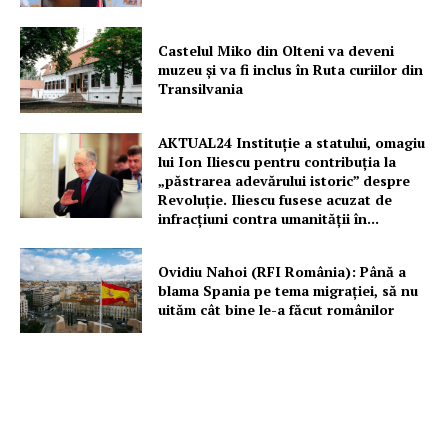
Castelul Miko din Olteni va deveni
muzeu şi va fi inclus în Ruta curiilor din
Transilvania
AKTUAL24 Instituție a statului, omagiu
lui Ion Iliescu pentru contribuția la
„păstrarea adevărului istoric” despre
Revoluție. Iliescu fusese acuzat de
infracțiuni contra umanității în...
Ovidiu Nahoi (RFI România): Până a
blama Spania pe tema migrației, să nu
uităm cât bine le-a făcut românilor