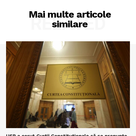
Mai multe articole
RELATED
similare
USR a cerut Curții Constituționale să se pronunțe