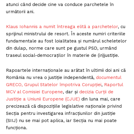
atunci când decide cine va conduce parchetele în
următorii ani.
Klaus Iohannis a numit întreaga elită a parchetelor
, cu
sprijinul ministrului de resort. În aceste numiri criteriile
fundamentale au fost loialitatea și numărul scheletelor
din dulap, norme care sunt pe gustul PSD, urmând
traseul social-democraților în materie de (in)justiție.
Rapoartele internaționale au arătat în ultimii doi ani că
România nu vrea o justiție independentă,
documentul
GRECO, Grupul Statelor împotriva Corupției
,
Raportul
MCV al Comisiei Europene
, dar și
decizia Curții de
Justiţie a Uniunii Europene (CJUE)
din luna mai, care
precizează că dispoziţiile legislative naţionale privind
Secţia pentru investigarea infracţiunilor din justiţie
(SIIJ) nu se mai pot aplica, iar Secția nu mai poate
funcţiona.