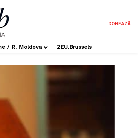
DONEAZĂ
me / R. Moldova
2EU.Brussels