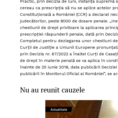
Practic, prin decizia de luni, instanța supremă 
cereau ca prescripția să nu se aplice actelor pr
Constituțională a României (CCR) a declarat nec
judecătorilor, peste 8000 de dosare penale. „In
chestiunii de drept privitoare la aplicarea princi
prescripţiei răspunderii penale, dată prin Decizia
Completul pentru dezlegarea unor chestiuni de d
Curţii de Justiţie a Uniunii Europene pronunţat
prin Decizia nr. 67/2022 a Înaltei Curți de Casa
de drept în materie penală se va aplica în condiț
înainte de 25 iunie 2018, data publicării Deciziei
publicării în Monitorul Oficial al României”, se a
Nu au reunit cauzele