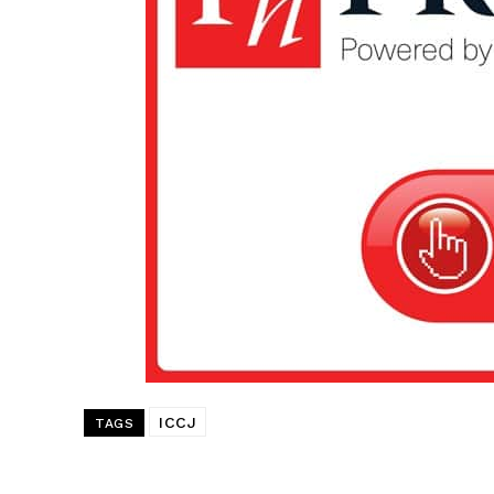
ICCJ
TAGS