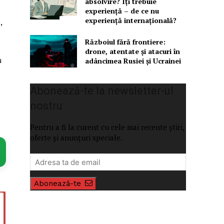
absolvire? Îți trebuie
experiență – de ce nu
experiență internațională?
,
Războiul fără frontiere:
drone, atentate și atacuri în
u
adâncimea Rusiei și Ucrainei
Abonează-te la newsletter-ul
nostru
Pentru a fi la curent cu cele mai recente știri,
oferte și anunțuri speciale.
Abonează-te