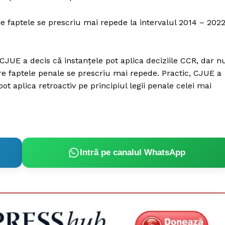
Proiecte editoriale
Rețea
e faptele se prescriu mai repede la intervalul 2014 – 2022
Contact
iect
 HOUSE
 CJUE a decis că instanţele pot aplica deciziile CCR, dar n
NIA
re faptele penale se prescriu mai repede. Practic, CJUE a
ot aplica retroactiv pe principiul legii penale celei mai
Intră pe canalul WhatsApp