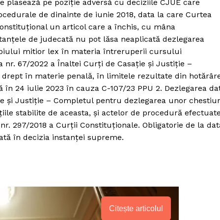
se plasează pe poziție adversă cu deciziile CJUE care
ocedurale de dinainte de iunie 2018, data la care Curtea
onstituțional un articol care a închis, cu mâna
stanţele de judecată nu pot lăsa neaplicată dezlegarea
piului mitior lex în materia întreruperii cursului
 nr. 67/2022 a Înaltei Curţi de Casaţie şi Justiţie –
rept în materie penală, în limitele rezultate din hotărâr
ă în 24 iulie 2023 în cauza C-107/23 PPU 2. Dezlegarea da
ție și Justiție – Completul pentru dezlegarea unor chestiu
iile stabilite de aceasta, și actelor de procedură efectuat
 nr. 297/2018 a Curții Constituționale. Obligatorie de la dat
rată în decizia instanței supreme.
Citește articolul