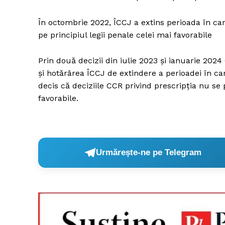
În octombrie 2022, ÎCCJ a extins perioada în car
pe principiul legii penale celei mai favorabile
Un pro
FREEDOM
Prin două decizii din iulie 2023 și ianuarie 2024
ROMÂ
şi hotărârea ÎCCJ de extindere a perioadei în ca
decis că deciziile CCR privind prescripția nu se p
favorabile.
Urmărește-ne pe Telegram