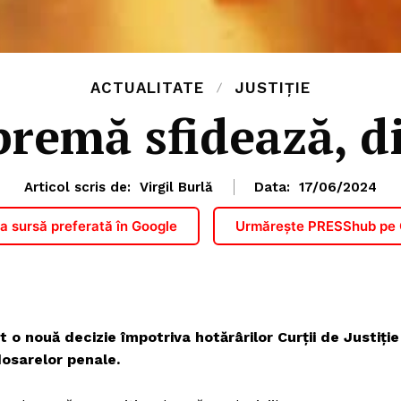
ACTUALITATE
JUSTIȚIE
premă sfidează, d
Articol scris de:
Virgil Burlă
Data:
17/06/2024
 sursă preferată în Google
Urmărește PRESShub pe
t o nouă decizie împotriva hotărârilor Curții de Justiție
dosarelor penale.