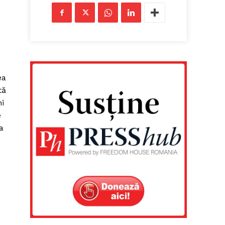
ea
tă
ni
e
a