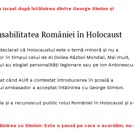
n Israel după întâlnirea dintre George Simion și
abilitatea României în Holocaust
 declarat că Holocaustul este o temă minoră și nu a
r în timpul celui de Al Doilea Război Mondial. Mai mult,
ului au elogiat personalități legionare sau pe Ion Antonescu
at când AUR a contestat introducerea în școală a
noul ambasador a acceptat întâlnirea cu George Simion.
ia și a recunoscut public rolul României în Holocaust și s
tâlnirea cu Simion: Este o șansă pe care o acordăm, nu 