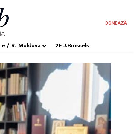
DONEAZĂ
me / R. Moldova
2EU.Brussels