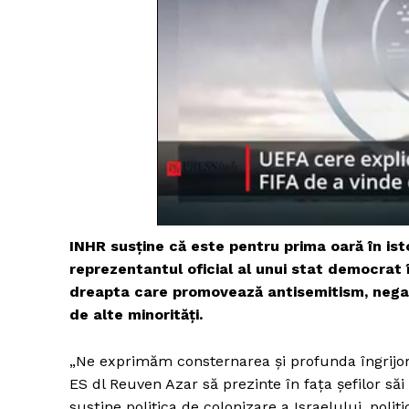
INHR susține că este pentru prima oară în is
reprezentantul oficial al unui stat democrat 
dreapta care promovează antisemitism, negar
de alte minorități.
„Ne exprimăm consternarea și profunda îngrijo
ES dl Reuven Azar să prezinte în fața șefilor săi
susține politica de colonizare a Israelului, poli