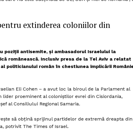
Proiecte editoriale
Rețea
Contact
pentru extinderea coloniilor din
iect
 HOUSE
NIA
u poziții antisemite, și ambasadorul Israelului la
ică românească. Inclusiv presa de la Tel Aviv a relatat
l politicianului român în chestiunea implicării Românie
aelian Eli Cohen – a avut loc la biroul de la Parlament al
 lider proeminent al coloniștilor evrei din Cisiordania,
ef al Consiliului Regional Samaria.
ște să obțină sprijinul partidelor de extremă dreapta din
a, potrivit The Times of Israel.