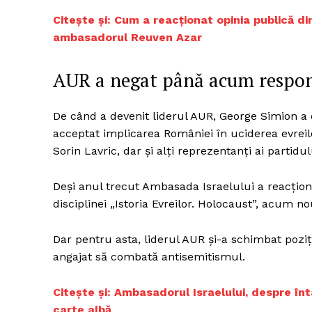
Citește și: Cum a reacționat opinia publică di
ambasadorul Reuven Azar
AUR a negat până acum respons
De când a devenit liderul AUR, George Simion a
acceptat implicarea României în uciderea evreilo
Sorin Lavric, dar și alți reprezentanți ai partid
Deși anul trecut Ambasada Israelului a reacțion
disciplinei „Istoria Evreilor. Holocaust”, acum 
Dar pentru asta, liderul AUR și-a schimbat poziț
angajat să combată antisemitismul.
Citește și: Ambasadorul Israelului, despre în
car
te albă