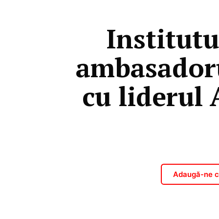
Institutu
ambasadorul
cu lideru
Adaugă-ne ca