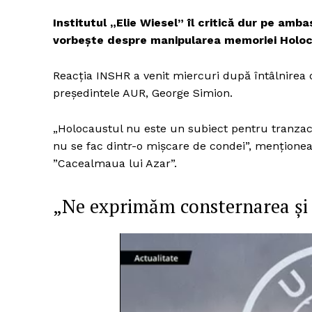
Institutul „Elie Wiesel” îl critică dur pe amba
vorbește despre manipularea memoriei Holoc
Reacția INSHR a venit miercuri după întâlnirea o
președintele AUR, George Simion.
„Holocaustul nu este un subiect pentru tranzacți
nu se fac dintr-o mișcare de condei”, menționeaz
”Cacealmaua lui Azar”.
„Ne exprimăm consternarea și 