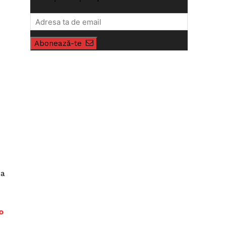
Abonează-te
.
-a
o