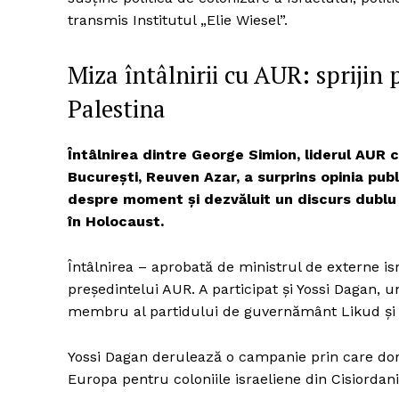
transmis Institutul „Elie Wiesel”.
Miza întâlnirii cu AUR: sprijin 
Un pro
Palestina
FREEDOM
ROMÂ
Întâlnirea dintre George Simion, liderul AUR c
București, Reuven Azar, a surprins opinia publ
despre moment și dezvăluit un discurs dublu a
în Holocaust.
Întâlnirea – aprobată de ministrul de externe isr
președintelui AUR. A participat și Yossi Dagan, un
membru al partidului de guvernământ Likud și ș
Yossi Dagan derulează o campanie prin care dore
Europa pentru coloniile israeliene din Cisiordani