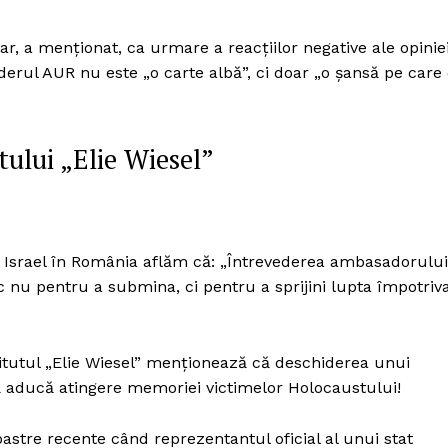
r, a menționat, ca urmare a reacțiilor negative ale opinie
iderul AUR nu este „o carte albă”, ci doar „o șansă pe care
tului „Elie Wiesel”
 Israel în România aflăm că: „Întrevederea ambasadorului
c nu pentru a submina, ci pentru a sprijini lupta împotriv
titutul „Elie Wiesel” menționează că deschiderea unui
 să aducă atingere memoriei victimelor Holocaustului!
astre recente când reprezentantul oficial al unui stat