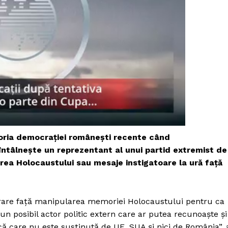
toria democrației românești recente când
întâlnește un reprezentant al unui partid extremist de
ea Holocaustului sau mesaje instigatoare la ură față
PRESShub
rare față manipularea memoriei Holocaustului pentru ca
 un posibil actor politic extern care ar putea recunoaște și
Despre noi / Echipa
tică care nu este susținută de UE, SUA și nici de România”, 