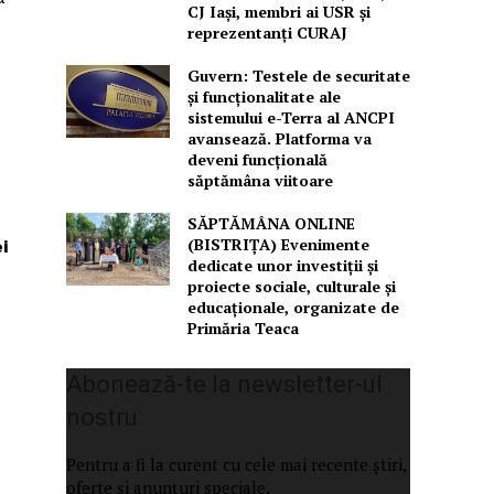
CJ Iași, membri ai USR și
reprezentanți CURAJ
Guvern: Testele de securitate
și funcționalitate ale
sistemului e-Terra al ANCPI
avansează. Platforma va
deveni funcțională
săptămâna viitoare
SĂPTĂMÂNA ONLINE
(BISTRIȚA) Evenimente
i
dedicate unor investiții și
proiecte sociale, culturale și
educaționale, organizate de
Primăria Teaca
Abonează-te la newsletter-ul
nostru
Pentru a fi la curent cu cele mai recente știri,
oferte și anunțuri speciale.