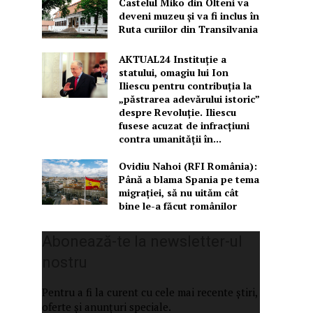
Castelul Miko din Olteni va
deveni muzeu şi va fi inclus în
Ruta curiilor din Transilvania
AKTUAL24 Instituție a
statului, omagiu lui Ion
Iliescu pentru contribuția la
„păstrarea adevărului istoric”
despre Revoluție. Iliescu
fusese acuzat de infracțiuni
contra umanității în...
Ovidiu Nahoi (RFI România):
Până a blama Spania pe tema
migrației, să nu uităm cât
bine le-a făcut românilor
Abonează-te la newsletter-ul
nostru
Pentru a fi la curent cu cele mai recente știri,
oferte și anunțuri speciale.