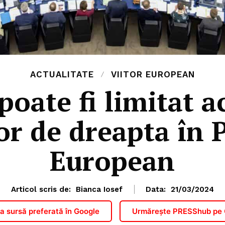
ACTUALITATE
VIITOR EUROPEAN
oate fi limitat a
or de dreapta în
European
Articol scris de:
Bianca Iosef
Data:
21/03/2024
 sursă preferată în Google
Urmărește PRESShub pe