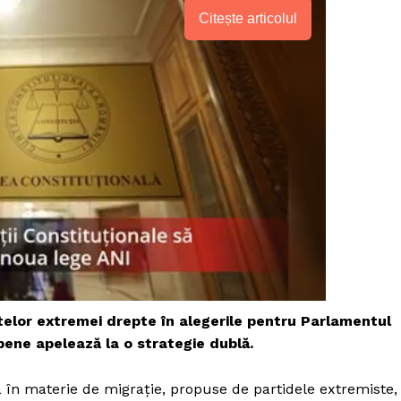
Citește articolul
telor extremei drepte în alegerile pentru Parlamentul
PRESShub
pene apelează la o strategie dublă.
Despre noi / Echipa
ta în materie de migrație, propuse de partidele extremiste,