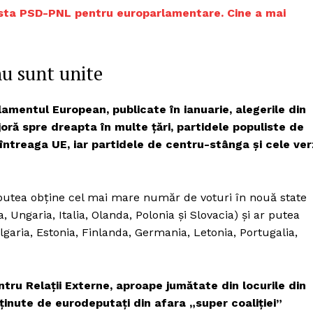
lista PSD-PNL pentru europarlamentare. Cine a mai
nu sunt unite
lamentul European, publicate în ianuarie, alegerile din
ră spre dreapta în multe țări, partidele populiste de
 întreaga UE, iar partidele de centru-stânga și cele ver
 putea obține cel mai mare număr de voturi în nouă state
Ungaria, Italia, Olanda, Polonia și Slovacia) și ar putea
ulgaria, Estonia, Finlanda, Germania, Letonia, Portugalia,
ntru Relații Externe, aproape jumătate din locurile din
inute de eurodeputați din afara „super coaliției”