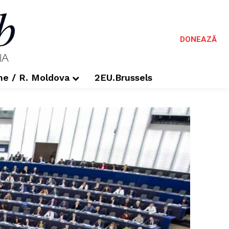
DONEAZĂ
me / R. Moldova
2EU.Brussels