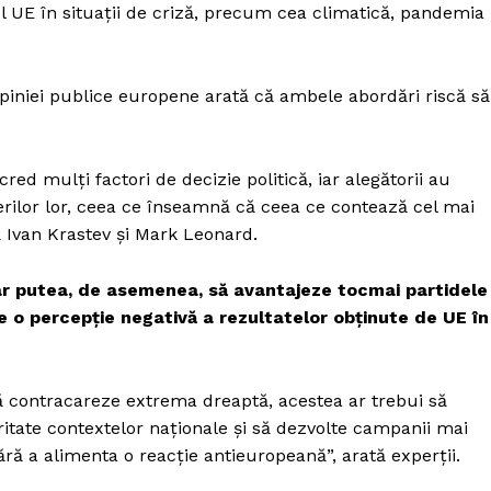
Proiecte editoriale
 UE în situații de criză, precum cea climatică, pandemia
Rețea
Contact
piniei publice europene arată că ambele abordări riscă să
iect
 HOUSE
NIA
red mulți factori de decizie politică, iar alegătorii au
iderilor lor, ceea ce înseamnă că ceea ce contează cel mai
ă Ivan Krastev și Mark Leonard.
ar putea, de asemenea, să avantajeze tocmai partidele
 o percepție negativă a rezultatelor obținute de UE în
să contracareze extrema dreaptă, acestea ar trebui să
ritate contextelor naționale și să dezvolte campanii mai
ără a alimenta o reacție antieuropeană”, arată experții.