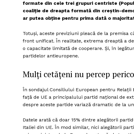
formate din cele trei grupuri centriste (Popula
coaliție de dreapta formată din creștin-demo
ar putea obține pentru prima dată o majorita
Totuși, aceste previziuni pleacă de la premisa
front unificat. În realitate, extrema dreaptă a
o capacitate limitată de cooperare. Și, în legătur
partidelor antieuropene.
Mulți cetățeni nu percep peric
În sondajul Consiliului European pentru Relații 
față de UE a principalului partid național de ex
despre aceste partide variază dramatic de la un st
Datele arată că doar 15% dintre alegătorii partidu
Italiei din UE. În mod similar, nici alegătorii part