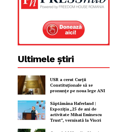
Ultimele știri
USR a cerut Curții
Constituționale să se
pronunțe pe noua lege ANI
Săptămâna Haferland |
Expoziţia „25 de ani de
activitate Mihai Eminescu
Trust”, vernisată la Viscri