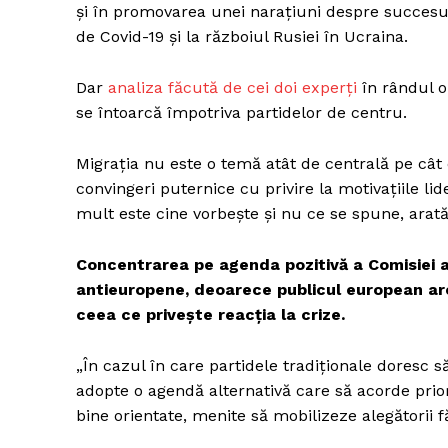
și în promovarea unei narațiuni despre succesul
de Covid-19 și la războiul Rusiei în Ucraina.
Dar
analiza făcută de cei doi experți
în rândul o
Un pro
se întoarcă împotriva partidelor de centru.
FREEDOM
ROMÂ
Migrația nu este o temă atât de centrală pe cât c
convingeri puternice cu privire la motivațiile l
mult este cine vorbește și nu ce se spune, arat
Concentrarea pe agenda pozitivă a Comisiei 
antieuropene, deoarece publicul european are
ceea ce privește reacția la crize.
„În cazul în care partidele tradiționale doresc 
adopte o agendă alternativă care să acorde prio
bine orientate, menite să mobilizeze alegătorii f