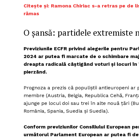
Citește și: Ramona Chiriac s-a retras pe de 
rămas
O șansă: partidele extremiste 
Previziunile ECFR privind alegerile pentru Par
2024 ar putea fi marcate de o schimbare majo
dreapta radicală câștigând voturi și locuri în
pierzând.
Prognoza a prezis că populiștii antieuropeni ar
membre (Austria, Belgia, Republica Cehă, Franța, 
ajunge pe locul doi sau trei în alte nouă țări (B
România, Spania, Suedia și Suedia).
Conform previziunilor Consiliului European pe
următorul Parlament European ar putea fi deț