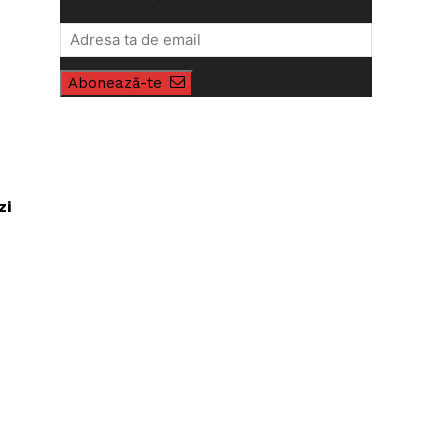
Abonează-te
zi