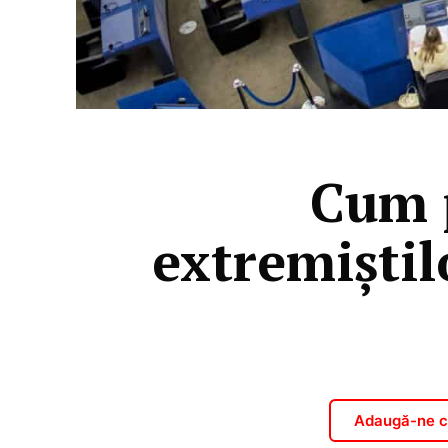
Cum p
extremiștil
Adaugă-ne ca