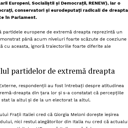
rii Europeni, Socialiștii și Democrații, RENEW), iar o
crați, conservatori și eurodeputați radicali de dreapta
te în Parlament.
 că partidele europene de extremă dreapta reprezintă un
 demonstrat până acum niveluri foarte scăzute de coeziune 
ă cu aceasta, ignoră traiectoriile foarte diferite ale
olul partidelor de extremă dreapta
Externe, respondenții au fost întrebați despre atitudinea
tremă-dreapta din țara lor și s-a constatat că percepțiile
at la altul și de la un electorat la altul.
lui Fraţii Italiei cred că Giorgia Meloni dorește ieșirea
idului, nici restul alegătorilor din Italia nu cred că actualu