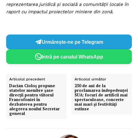
reprezentarea juridică și socială a comunității locale în
raport cu impactul proiectelor miniere din zonă.
Urmărește-ne pe Telegram
Intră pe canalul WhatsApp
Un proiect
FREEDOM HOUSE ROMÂNIA
Articolul precedent
Articolul următor
Dacian Cioloș propune
250 de ani de la
statelor membre șase
proclamarea indepedenței
direcții pentru viitorul
SUA: focuri de artificii mai
PRESShub
Francofoniei în
spectaculoase, concerte
dezbaterea pentru
mai mari și festivități
alegerea noului Secretar
extinse
Despre noi / Echipa
general
Proiecte editoriale
Rețea