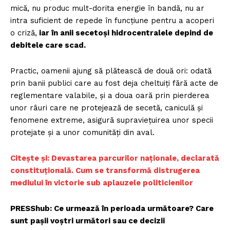
mică, nu produc mult-dorita energie în bandă, nu ar
intra suficient de repede în funcțiune pentru a acoperi
o criză,
iar în anii secetoși hidrocentralele depind de
debitele care scad.
Practic, oamenii ajung să plătească de două ori: odată
prin banii publici care au fost deja cheltuiți fără acte de
reglementare valabile, și a doua oară prin pierderea
unor râuri care ne protejează de secetă, caniculă și
fenomene extreme, asigură supraviețuirea unor specii
protejate și a unor comunități din aval.
Citește și: Devastarea parcurilor naționale, declarată
constituțională. Cum se transformă distrugerea
mediului în victorie sub aplauzele politicienilor
PRESShub: Ce urmează în perioada următoare? Care
sunt pașii voștri următori sau ce decizii