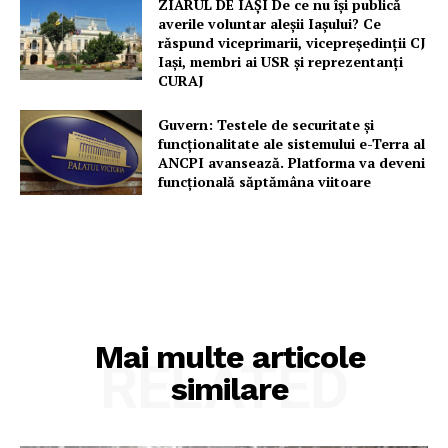
ZIARUL DE IAȘI De ce nu își publică
averile voluntar aleșii Iașului? Ce
răspund viceprimarii, vicepreședinții CJ
Iași, membri ai USR și reprezentanți
CURAJ
Guvern: Testele de securitate și
funcționalitate ale sistemului e-Terra al
ANCPI avansează. Platforma va deveni
funcțională săptămâna viitoare
Mai multe articole
RELATED
similare