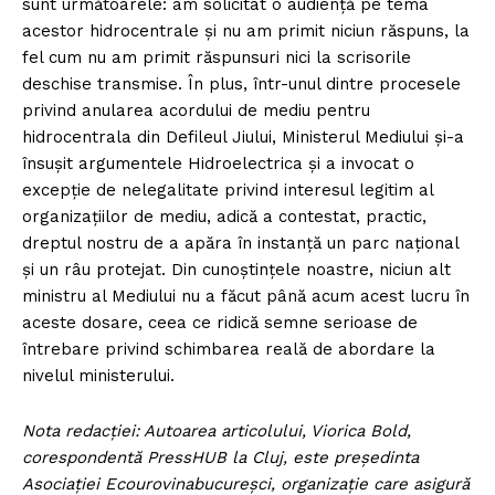
sunt următoarele: am solicitat o audiență pe tema
acestor hidrocentrale și nu am primit niciun răspuns, la
fel cum nu am primit răspunsuri nici la scrisorile
deschise transmise. În plus, într-unul dintre procesele
privind anularea acordului de mediu pentru
hidrocentrala din Defileul Jiului, Ministerul Mediului și-a
însușit argumentele Hidroelectrica și a invocat o
excepție de nelegalitate privind interesul legitim al
organizațiilor de mediu, adică a contestat, practic,
dreptul nostru de a apăra în instanță un parc național
și un râu protejat. Din cunoștințele noastre, niciun alt
ministru al Mediului nu a făcut până acum acest lucru în
aceste dosare, ceea ce ridică semne serioase de
întrebare privind schimbarea reală de abordare la
nivelul ministerului.
Nota redacției: Autoarea articolului, Viorica Bold,
corespondentă PressHUB la Cluj, este președinta
Asociației Ecourovinabucureșci, organizație care asigură