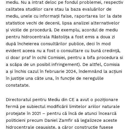
mediu. Nu a intrat deloc pe fondul problemei, respectiv
calitatea studiilor care stau la baza evaluărilor de
mediu, unele cu informații false, raportarea lor la date
statistice vechi de decenii, lipsa analizei alternativelor
și viciile de procedură. De exemplu, acordul de mediu
pentru hidrocentrala Răstolița a fost emis a doua zi
după încheierea consultărilor publice, deci în mod
evident aceea nu a fost o consultare cu bună credință,
ci doar praf în ochii Comisiei, pentru a bifa procedura si
a scăpa de un posibil infringement). De altfel, Comisia
a și închis cazul în februarie 2024, îndemnând la acțiuni
în justiție una câte una, în funcție de neregulile
constatate.
Directoratul pentru Mediu din CE a avut o poziționare
fermă pe subiectul modificării limitelor ariilor naturale
protejate în 2021 – pentru că încă de atunci încearcă
politicieni precum Daniel Zamfir să legalizeze aceste
hidrocentrale ceaușiste, a căror construcție fusese