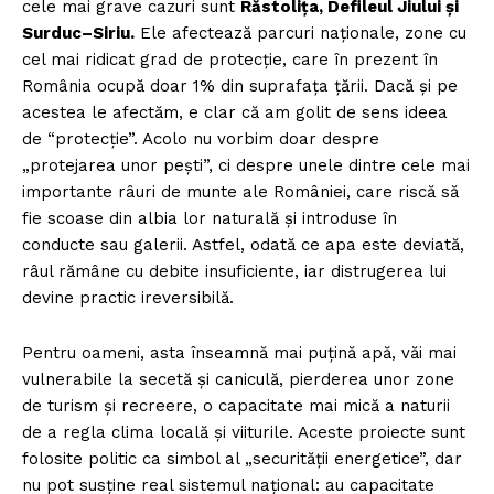
cele mai grave cazuri sunt
Răstolița, Defileul Jiului și
Surduc–Siriu.
Ele afectează parcuri naționale, zone cu
cel mai ridicat grad de protecție, care în prezent în
România ocupă doar 1% din suprafața țării. Dacă și pe
acestea le afectăm, e clar că am golit de sens ideea
de “protecție”. Acolo nu vorbim doar despre
„protejarea unor pești”, ci despre unele dintre cele mai
importante râuri de munte ale României, care riscă să
fie scoase din albia lor naturală și introduse în
conducte sau galerii. Astfel, odată ce apa este deviată,
râul rămâne cu debite insuficiente, iar distrugerea lui
devine practic ireversibilă.
Pentru oameni, asta înseamnă mai puțină apă, văi mai
vulnerabile la secetă și caniculă, pierderea unor zone
de turism și recreere, o capacitate mai mică a naturii
de a regla clima locală și viiturile. Aceste proiecte sunt
folosite politic ca simbol al „securității energetice”, dar
nu pot susține real sistemul național: au capacitate