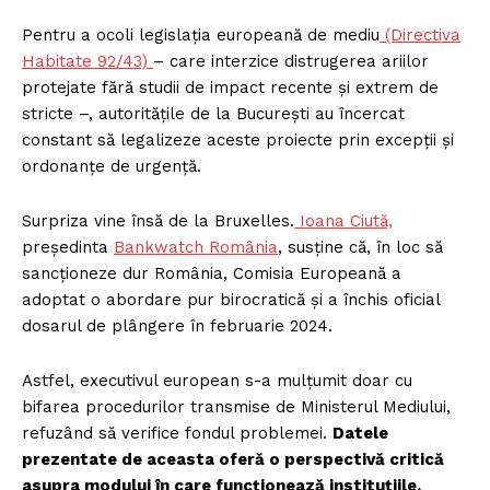
Pentru a ocoli legislația europeană de mediu
(Directiva
Habitate 92/43)
– care interzice distrugerea ariilor
protejate fără studii de impact recente și extrem de
stricte –, autoritățile de la București au încercat
constant să legalizeze aceste proiecte prin excepții și
ordonanțe de urgență.
Surpriza vine însă de la Bruxelles.
Ioana Ciută,
președinta
Bankwatch România
, susține că, în loc să
sancționeze dur România, Comisia Europeană a
adoptat o abordare pur birocratică și a închis oficial
dosarul de plângere în februarie 2024.
Astfel, executivul european s-a mulțumit doar cu
bifarea procedurilor transmise de Ministerul Mediului,
refuzând să verifice fondul problemei.
Datele
prezentate de aceasta oferă o perspectivă critică
asupra modului în care funcționează instituțiile,