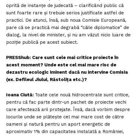
oprită de instanțe de judecată – clarificând public că
sunt foarte rare și trebuie serios justificate astfel de
practici. De atunci, însă, sub noua Comisie Europeană,
pare că se practică mai degrabă “căile diplomatice” de
dialog, la nivel de minister, și nu am văzut nicio luare de
poziție publică pe acest subiect.
PRESShub: Care sunt cele mai critice proiecte în
acest moment? Unde este cel mai mare risc de
dezastru ecologic iminent dacă nu intervine Comisia
(ex. Defileul Jiului,
Răstolița etc.)?
Ioana Ciută:
Toate cele nouă hidrocentrale sunt critice,
pentru că fac parte dintr-un pachet de proiecte vechi
care afectează arii protejate. Însă, dacă vorbim despre
locurile unde se plătește cel mai mare cost de către
oameni și natură pentru un aport energetic de
aproximativ 1% din capacitatea instalată a României,