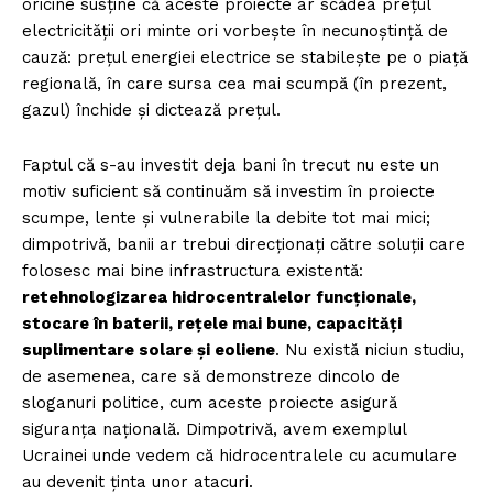
oricine susține că aceste proiecte ar scădea prețul
electricității ori minte ori vorbește în necunoștință de
cauză: prețul energiei electrice se stabilește pe o piață
regională, în care sursa cea mai scumpă (în prezent,
gazul) închide și dictează prețul.
Faptul că s-au investit deja bani în trecut nu este un
motiv suficient să continuăm să investim în proiecte
scumpe, lente și vulnerabile la debite tot mai mici;
dimpotrivă, banii ar trebui direcționați către soluții care
folosesc mai bine infrastructura existentă:
retehnologizarea hidrocentralelor funcționale,
stocare în baterii, rețele mai bune, capacități
suplimentare solare și eoliene
. Nu există niciun studiu,
de asemenea, care să demonstreze dincolo de
sloganuri politice, cum aceste proiecte asigură
siguranța națională. Dimpotrivă, avem exemplul
Ucrainei unde vedem că hidrocentralele cu acumulare
au devenit ținta unor atacuri.