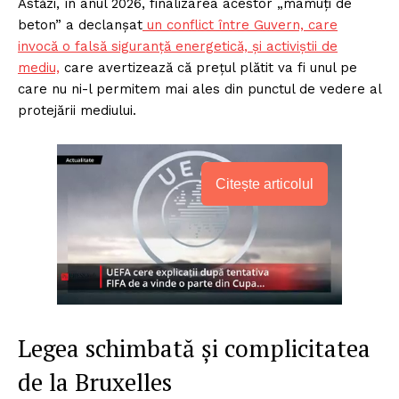
Astăzi, în anul 2026, finalizarea acestor „mamuți de
beton” a declanșat
un conflict între Guvern, care
invocă o falsă siguranță energetică, și activiștii de
mediu,
care avertizează că prețul plătit va fi unul pe
care nu ni-l permitem mai ales din punctul de vedere al
protejării mediului.
Citește articolul
Legea schimbată și complicitatea
de la Bruxelles