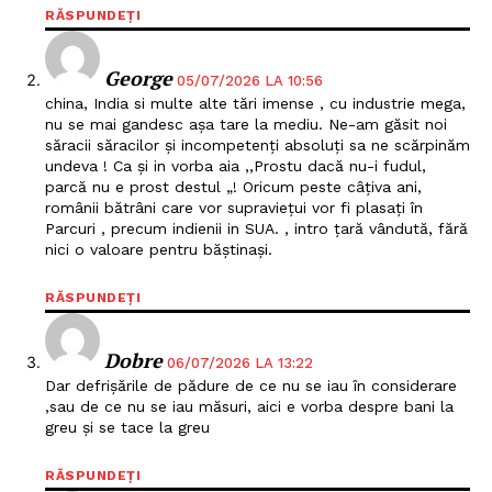
RĂSPUNDEȚI
George
05/07/2026 LA 10:56
china, India si multe alte tări imense , cu industrie mega,
nu se mai gandesc așa tare la mediu. Ne-am găsit noi
săracii săracilor și incompetenți absoluți sa ne scărpinăm
undeva ! Ca și in vorba aia ,,Prostu dacă nu-i fudul,
parcă nu e prost destul „! Oricum peste câțiva ani,
românii bătrâni care vor supraviețui vor fi plasați în
Parcuri , precum indienii in SUA. , intro țară vândută, fără
nici o valoare pentru băștinași.
RĂSPUNDEȚI
Dobre
06/07/2026 LA 13:22
Dar defrișările de pădure de ce nu se iau în considerare
,sau de ce nu se iau măsuri, aici e vorba despre bani la
greu și se tace la greu
RĂSPUNDEȚI