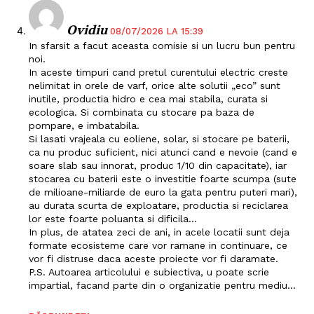
Ovidiu
08/07/2026 LA 15:39
In sfarsit a facut aceasta comisie si un lucru bun pentru
noi.
In aceste timpuri cand pretul curentului electric creste
nelimitat in orele de varf, orice alte solutii „eco” sunt
inutile, productia hidro e cea mai stabila, curata si
ecologica. Si combinata cu stocare pa baza de
pompare, e imbatabila.
Si lasati vrajeala cu eoliene, solar, si stocare pe baterii,
ca nu produc suficient, nici atunci cand e nevoie (cand e
soare slab sau innorat, produc 1/10 din capacitate), iar
stocarea cu baterii este o investitie foarte scumpa (sute
de milioane-miliarde de euro la gata pentru puteri mari),
au durata scurta de exploatare, productia si reciclarea
lor este foarte poluanta si dificila…
In plus, de atatea zeci de ani, in acele locatii sunt deja
formate ecosisteme care vor ramane in continuare, ce
vor fi distruse daca aceste proiecte vor fi daramate.
P.S. Autoarea articolului e subiectiva, u poate scrie
impartial, facand parte din o organizatie pentru mediu…