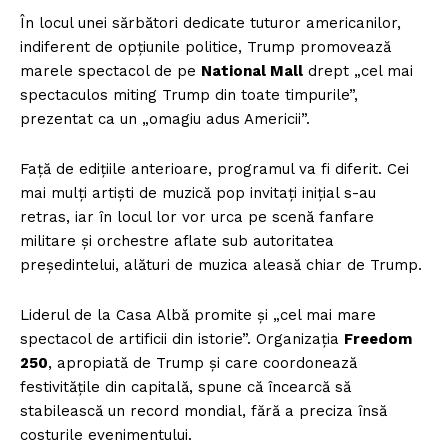
În locul unei sărbători dedicate tuturor americanilor,
indiferent de opțiunile politice, Trump promovează
marele spectacol de pe
National Mall
drept „cel mai
spectaculos miting Trump din toate timpurile”,
prezentat ca un „omagiu adus Americii”.
Față de edițiile anterioare, programul va fi diferit. Cei
mai mulți artiști de muzică pop invitați inițial s-au
retras, iar în locul lor vor urca pe scenă fanfare
militare și orchestre aflate sub autoritatea
președintelui, alături de muzica aleasă chiar de Trump.
Liderul de la Casa Albă promite și „cel mai mare
spectacol de artificii din istorie”. Organizația
Freedom
250
, apropiată de Trump și care coordonează
festivitățile din capitală, spune că încearcă să
stabilească un record mondial, fără a preciza însă
costurile evenimentului.