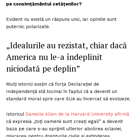
pe consimțământul cetățenilor?
Evident nu există un răspuns unic, iar opiniile sunt
puternic polarizate.
„Idealurile au rezistat, chiar dacă
America nu le-a îndeplinit
niciodată pe deplin”
Mulți istorici susțin că forța Declarației de
Independență stă tocmai în faptul că a devenit un
standard moral spre care SUA au încercat să evolueze.
Istoricul
Danielle Allen de la Harvard University afirmă
că expresia „toți oamenii sunt creați egali” a devenit
baza pe care s-au sprijinit ulterior abolirea sclaviei,
mișcarea pentru drepturile civile și extinderea