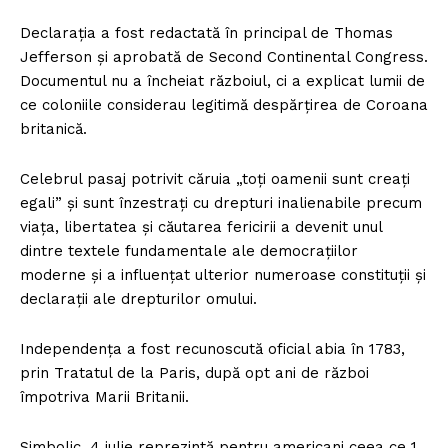
Declarația a fost redactată în principal de Thomas
Jefferson și aprobată de Second Continental Congress.
Documentul nu a încheiat războiul, ci a explicat lumii de
ce coloniile considerau legitimă despărțirea de Coroana
britanică.
Celebrul pasaj potrivit căruia „toți oamenii sunt creați
egali” și sunt înzestrați cu drepturi inalienabile precum
viața, libertatea și căutarea fericirii a devenit unul
dintre textele fundamentale ale democrațiilor
moderne și a influențat ulterior numeroase constituții și
declarații ale drepturilor omului.
Independența a fost recunoscută oficial abia în 1783,
prin Tratatul de la Paris, după opt ani de război
împotriva Marii Britanii.
Simbolic, 4 iulie reprezintă pentru americani ceea ce 1