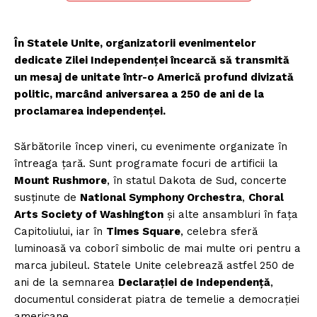
În Statele Unite, organizatorii evenimentelor
dedicate Zilei Independenței încearcă să transmită
un mesaj de unitate într-o Americă profund divizată
politic, marcând aniversarea a 250 de ani de la
proclamarea independenței.
Sărbătorile încep vineri, cu evenimente organizate în
întreaga țară. Sunt programate focuri de artificii la
Mount Rushmore
, în statul Dakota de Sud, concerte
susținute de
National Symphony Orchestra
,
Choral
Arts Society of Washington
și alte ansambluri în fața
Capitoliului, iar în
Times Square
, celebra sferă
luminoasă va coborî simbolic de mai multe ori pentru a
marca jubileul. Statele Unite celebrează astfel 250 de
ani de la semnarea
Declarației de Independență
,
documentul considerat piatra de temelie a democrației
americane.