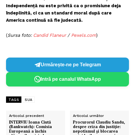
Independență nu este privită ca o promisiune deja
îndeplinită, ci ca un standard moral după care
America continuă să fie judecată.
(
Sursa foto:
Candid Flaneur
/
Pexels.com
)
Un proiect
FREEDOM HOUSE ROMÂNIA
Urmărește-ne pe Telegram
Intră pe canalul WhatsApp
PRESShub
Despre noi / Echipa
TAGS
SUA
Proiecte editoriale
Articolul precedent
Articolul următor
Rețea
INTERVIU Ioana Ciută
Procurorul Claudiu Sandu,
(Bankwatch): Comisia
despre criza din justiție:
Contact
Europeană a închis
nepotismul și blocarea