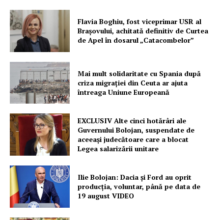
Flavia Boghiu, fost viceprimar USR al
Brașovului, achitată definitiv de Curtea
de Apel în dosarul „Catacombelor”
Mai mult solidaritate cu Spania după
criza migrației din Ceuta ar ajuta
întreaga Uniune Europeană
EXCLUSIV Alte cinci hotărâri ale
Guvernului Bolojan, suspendate de
aceeași judecătoare care a blocat
Legea salarizării unitare
Ilie Bolojan: Dacia și Ford au oprit
producția, voluntar, până pe data de
19 august VIDEO