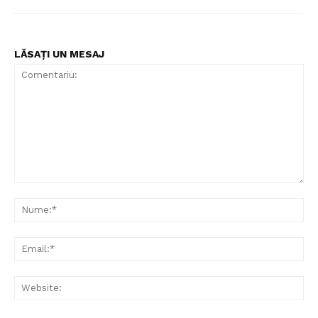
LĂSAȚI UN MESAJ
Comentariu:
Nu
Ema
Web