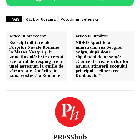
TAGS
Război Ucraina
Volodimir Zelenski
Articolul precedent
Articolul următor
​Exerciții militare ale
​VIDEO Apariție a
Forțelor Navale Române
ministrului rus Serghei
la Marea Neagră și în
Șoigu, după două
zona fluvială: Este exersat
săptămâni de absență:
scenariul de respingere a
„Concentrarea eforturilor
unei agresiuni la gurile de
asupra atingerii scopului
vărsare ale Dunării și în
principal – eliberarea
zona costieră a României
Donbasului”
PRESShub