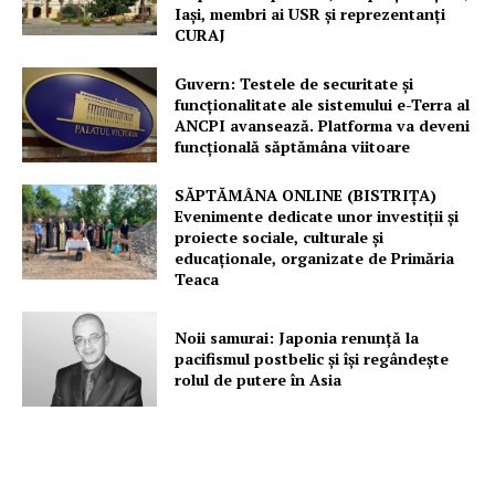
Iași, membri ai USR și reprezentanți
CURAJ
Guvern: Testele de securitate și
funcționalitate ale sistemului e-Terra al
Un proiect
ANCPI avansează. Platforma va deveni
FREEDOM HOUSE ROMÂNIA
funcțională săptămâna viitoare
SĂPTĂMÂNA ONLINE (BISTRIȚA)
Evenimente dedicate unor investiții și
proiecte sociale, culturale și
PRESShub
educaționale, organizate de Primăria
Teaca
Despre noi / Echipa
Noii samurai: Japonia renunță la
Proiecte editoriale
pacifismul postbelic și își regândește
Rețea
rolul de putere în Asia
Contact