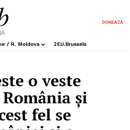
DONEAZĂ
me / R. Moldova
2EU.Brussels
ste o veste
 România şi
est fel se