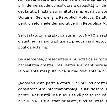
prin demersul de consolidare a capacităţilor de 
declaraţia finală a summitului împreună cu sprij
Ucrainei, Georgiei şi a Republicii Moldova. De al
pentru reformele democratice din Republica Mol
Şeful statului a arătat că summitul NATO a reafi
o susţine în mod tradiţional, precum şi dreptul 
politică externă.
De asemenea, preşedintele a punctat că summitu
necesitatea creşterii rezilienţei şi a menţinerii
la o alianţă mai puternică şi mai relevantă la niv
„România este parte a eforturilor privind creşte
consistent. Am informat omologii aliaţi despre î
pentru Rezilienţă. Mă bucur să vă pot spune că a
nivelul NATO şi al statelor aliate, fiind salutată