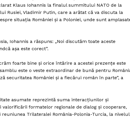
clarat Klaus Iohannis la finalul summitului NATO de la
ui Rusiei, Vladimir Putin, care a arătat că va discuta la
spre situaţia României şi a Poloniei, unde sunt amplasat
ia, Iohannis a răspuns: „Noi discutăm toate aceste
ndcă aşa este corect”.
ăm foarte bine şi orice întărire a acestei prezenţe este
ansamblu este o veste extraordinar de bună pentru Români
ză securitatea României şi a fiecărui român în parte”, a
uritate asumate reprezintă suma interacţiunilor şi
 valorificării formatelor regionale de dialog şi cooperare,
 reuniunea Trilateralei România-Polonia-Turcia, la nivelul