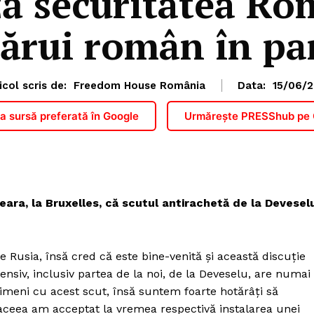
ă securitatea Rom
cărui român în pa
icol scris de:
Freedom House România
Data:
15/06/2
 sursă preferată în Google
Urmărește PRESShub pe
eara, la Bruxelles, că scutul antirachetă de la Devesel
e Rusia, însă cred că este bine-venită şi această discuţie
ensiv, inclusiv partea de la noi, de la Deveselu, are numai
imeni cu acest scut, însă suntem foarte hotărâţi să
 aceea am acceptat la vremea respectivă instalarea unei