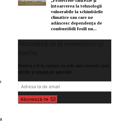
„Proiectele-fantezie și
întoarcerea la tehnologii
vulnerabile la schimbările
climatice sau care ne
adâncesc dependența de
combustibili fosili nu...
Abonează-te la newsletter-ul
nostru
Pentru a fi la curent cu cele mai recente știri,
oferte și anunțuri speciale.
e
Abonează-te
la