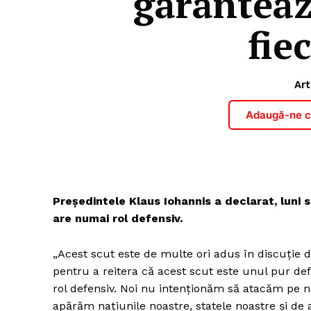
garanteaz
fie
Art
Adaugă-ne ca
Preşedintele Klaus Iohannis a declarat, luni s
are numai rol defensiv.
„Acest scut este de multe ori adus în discuţie d
pentru a reitera că acest scut este unul pur def
rol defensiv. Noi nu intenţionăm să atacăm pe n
apărăm naţiunile noastre, statele noastre şi de