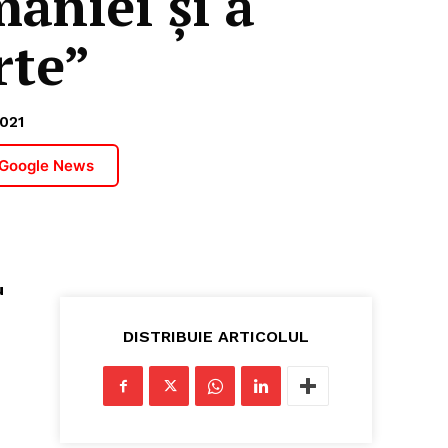
âniei şi a
rte”
021
 Google News
u
DISTRIBUIE ARTICOLUL