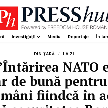
ră
Investigații
Mediu
Reportaje
În lu
DIN ȚARĂ
LA ZI
”Întărirea NATO e
ar de bună pentru
mâni fiindcă în ac