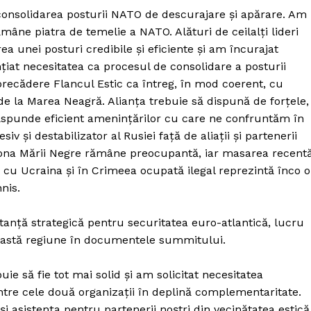
consolidarea posturii NATO de descurajare şi apărare. Am
mâne piatra de temelie a NATO. Alături de ceilalţi lideri
ea unei posturi credibile şi eficiente şi am încurajat
ţiat necesitatea ca procesul de consolidare a posturii
precădere Flancul Estic ca întreg, în mod coerent, cu
 de la Marea Neagră. Alianţa trebuie să dispună de forţele,
 răspunde eficient ameninţărilor cu care ne confruntăm în
 şi destabilizator al Rusiei faţă de aliaţii şi partenerii
n zona Mării Negre rămâne preocupantă, iar masarea recent
iţa cu Ucraina şi în Crimeea ocupată ilegal reprezintă înco o
nis.
tanţă strategică pentru securitatea euro-atlantică, lucru
această regiune în documentele summitului.
ie să fie tot mai solid şi am solicitat necesitatea
 între cele două organizaţii în deplină complementaritate.
şi asistenţa pentru partenerii noştri din vecinătatea estică