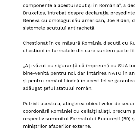
componente a acestui scut şi în România”, a de
Bruxelles, întrebat despre declaraţia preşedintel
Geneva cu omologul său american, Joe Biden, de
sistemele scutului antirachetă.
Chestionat în ce măsură România discută cu Rus
chestiuni în formatele din care suntem parte fii
„Aţi văzut cu siguranţă că împreună cu SUA lucr
bine-venită pentru noi, dar întărirea NATO în 
şi pentru români fiindcă în acest fel se garantea
adăugat șeful statului român.
Potrivit acestuia, atingerea obiectivelor de sec
coordonării României cu ceilalţi aliaţi, precum şi
respectiv summitul Formatului Bucureşti (B9) şi
miniştrilor afacerilor externe.