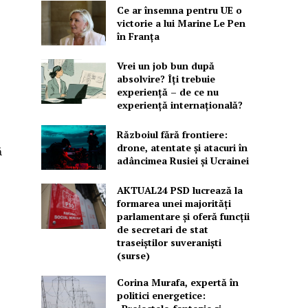
Ce ar însemna pentru UE o
victorie a lui Marine Le Pen
în Franța
Vrei un job bun după
absolvire? Îți trebuie
experiență – de ce nu
experiență internațională?
Războiul fără frontiere:
drone, atentate și atacuri în
ă
adâncimea Rusiei și Ucrainei
AKTUAL24 PSD lucrează la
formarea unei majorităţi
parlamentare și oferă funcții
de secretari de stat
traseiștilor suveraniști
(surse)
Corina Murafa, expertă în
politici energetice: