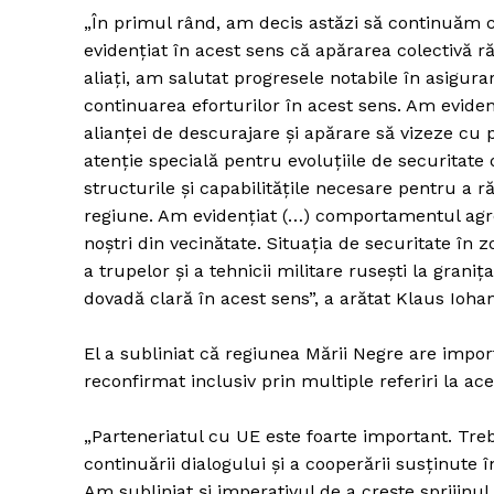
„În primul rând, am decis astăzi să continuăm 
evidenţiat în acest sens că apărarea colectivă ră
aliaţi, am salutat progresele notabile în asigurar
continuarea eforturilor în acest sens. Am eviden
alianţei de descurajare şi apărare să vizeze cu 
atenţie specială pentru evoluţiile de securitate
structurile şi capabilităţile necesare pentru a
regiune. Am evidenţiat (…) comportamentul agresiv
noştri din vecinătate. Situaţia de securitate î
a trupelor şi a tehnicii militare ruseşti la gran
dovadă clară în acest sens”, a arătat Klaus Iohan
El a subliniat că regiunea Mării Negre are impor
reconfirmat inclusiv prin multiple referiri la 
„Parteneriatul cu UE este foarte important. Trebu
continuării dialogului şi a cooperării susţinute
Am subliniat şi imperativul de a creşte sprijinul 