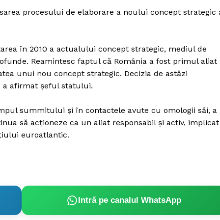
Proiecte editoriale
sarea procesului de elaborare a noului concept strategic 
Rețea
Contact
iect
area în 2010 a actualului concept strategic, mediul de
 HOUSE
profunde. Reamintesc faptul că România a fost primul aliat
NIA
atea unui nou concept strategic. Decizia de astăzi
a afirmat șeful statului.
timpul summitului şi în contactele avute cu omologii săi, a
nua să acţioneze ca un aliat responsabil şi activ, implicat
ţiului euroatlantic.
Intră pe canalul WhatsApp