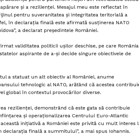
apărare şi a rezilienţei. Mesajul meu este reflectat în
inul pentru suveranitatea şi integritatea teritorială a
tfel, în declaraţia finală este afirmată susţinerea NATO
dova”, a declarat președintele României.
rmat validitatea politicii uşilor deschise, pe care România
statelor aspirante de a-şi decide singure obiectivele de
l a statuat un alt obiectiv al României, anume
 avansului tehnologic al NATO, arătând că acestea contribui
el global în contextul provocărilor diverse.
rea rezilienţei, demonstrând că este gata să contribuie
PRESShub
nfiinţarea şi operaţionalizarea Centrului Euro-Atlantic
ceastă iniţiativă a României este privită cu mult interes 
 în declaraţia finală a summitului”, a mai spus Iohannis.
Despre noi / Echipa