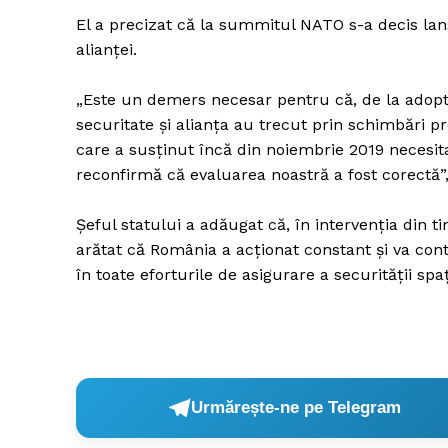
El a precizat că la summitul NATO s-a decis lan
alianţei.
Un pro
„Este un demers necesar pentru că, de la adopt
FREEDOM
securitate şi alianţa au trecut prin schimbări 
ROMÂ
care a susţinut încă din noiembrie 2019 necesit
reconfirmă că evaluarea noastră a fost corectă”, 
Şeful statului a adăugat că, în intervenţia din 
arătat că România a acţionat constant şi va conti
în toate eforturile de asigurare a securităţii spa
Urmărește-ne pe Telegram