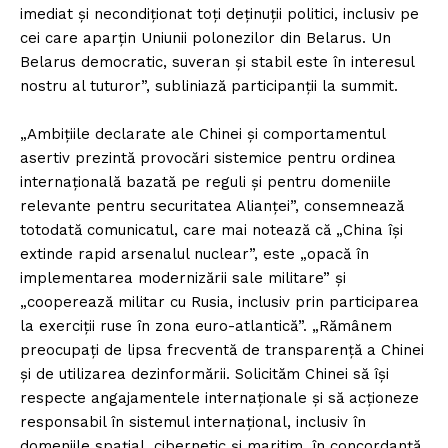
imediat şi necondiţionat toţi deţinuţii politici, inclusiv pe
cei care aparţin Uniunii polonezilor din Belarus. Un
Belarus democratic, suveran şi stabil este în interesul
nostru al tuturor”, subliniază participanţii la summit.
„Ambiţiile declarate ale Chinei şi comportamentul
asertiv prezintă provocări sistemice pentru ordinea
internaţională bazată pe reguli şi pentru domeniile
relevante pentru securitatea Alianţei”, consemnează
totodată comunicatul, care mai notează că „China îşi
extinde rapid arsenalul nuclear”, este „opacă în
implementarea modernizării sale militare” şi
„cooperează militar cu Rusia, inclusiv prin participarea
la exerciţii ruse în zona euro-atlantică”. „Rămânem
preocupaţi de lipsa frecventă de transparenţă a Chinei
şi de utilizarea dezinformării. Solicităm Chinei să îşi
respecte angajamentele internaţionale şi să acţioneze
responsabil în sistemul internaţional, inclusiv în
domeniile spaţial, cibernetic şi maritim, în concordanţă