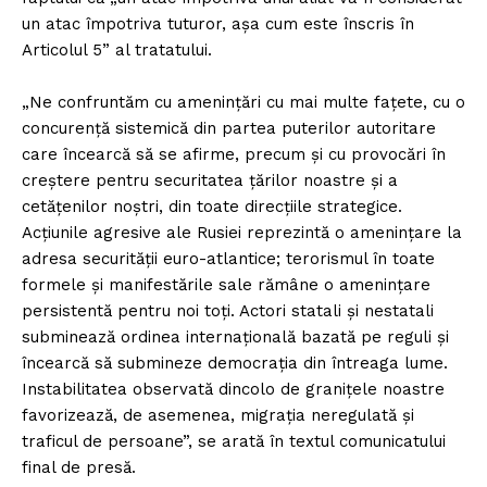
un atac împotriva tuturor, aşa cum este înscris în
Articolul 5” al tratatului.
„Ne confruntăm cu ameninţări cu mai multe faţete, cu o
concurenţă sistemică din partea puterilor autoritare
care încearcă să se afirme, precum şi cu provocări în
creştere pentru securitatea ţărilor noastre şi a
cetăţenilor noştri, din toate direcţiile strategice.
Acţiunile agresive ale Rusiei reprezintă o ameninţare la
adresa securităţii euro-atlantice; terorismul în toate
formele şi manifestările sale rămâne o ameninţare
persistentă pentru noi toţi. Actori statali şi nestatali
subminează ordinea internaţională bazată pe reguli şi
încearcă să submineze democraţia din întreaga lume.
Instabilitatea observată dincolo de graniţele noastre
favorizează, de asemenea, migraţia neregulată şi
traficul de persoane”, se arată în textul comunicatului
final de presă.