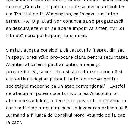
în care „Consiliul ar putea decide să invoce articolul 5
din Tratatul de la Washington, ca în cazul unui atac
armat. NATO şi aliaţii vor continua să se pregătească,
să descurajeze şi să se apere împotriva ameninţărilor
hibride”, scriu participanţii la summit.
Similar, aceştia consideră că „atacurile înspre, din sau
în spaţiu prezintă o provocare clară pentru securitatea
Alianţei, al cărei impact ar putea ameninţa
prosperitatea, securitatea şi stabilitatea naţională şi
euro-atlantică şi ar putea fi la fel de nocive pentru
societăţile moderne ca un atac convenţional” . „Astfel
de atacuri ar putea duce la invocarea Articolului 5”,
atenţionează liderii, o decizie cu privire la momentul în
care astfel de atacuri ar duce la invocarea articolului 5
„urmând a fi luată de Consiliul Nord-Atlantic de la caz
la caz”.