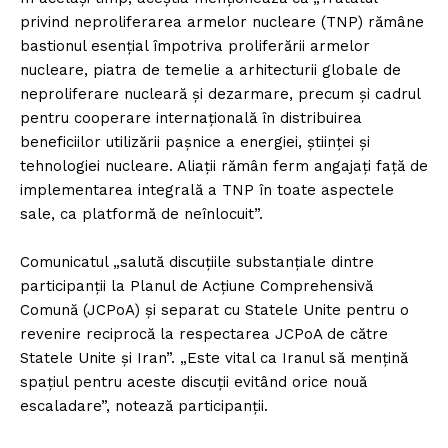
privind neproliferarea armelor nucleare (TNP) rămâne
bastionul esenţial împotriva proliferării armelor
nucleare, piatra de temelie a arhitecturii globale de
neproliferare nucleară şi dezarmare, precum şi cadrul
pentru cooperare internaţională în distribuirea
beneficiilor utilizării paşnice a energiei, ştiinţei şi
tehnologiei nucleare. Aliaţii rămân ferm angajaţi faţă de
implementarea integrală a TNP în toate aspectele
sale, ca platformă de neînlocuit”.
Comunicatul „salută discuţiile substanţiale dintre
participanţii la Planul de Acţiune Comprehensivă
Comună (JCPoA) şi separat cu Statele Unite pentru o
revenire reciprocă la respectarea JCPoA de către
Statele Unite şi Iran”. „Este vital ca Iranul să menţină
spaţiul pentru aceste discuţii evitând orice nouă
escaladare”, notează participanţii.
Un proiect