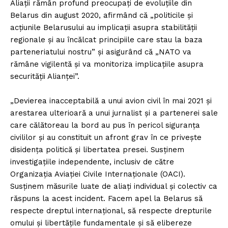
Aliaţii rămân profund preocupaţi de evoluţiile din
FREEDOM HOUSE ROMÂNIA
Belarus din august 2020, afirmând că „politicile şi
acţiunile Belarusului au implicaţii asupra stabilităţii
regionale şi au încălcat principiile care stau la baza
parteneriatului nostru” şi asigurând că „NATO va
PRESShub
rămâne vigilentă şi va monitoriza implicaţiile asupra
securităţii Alianţei”.
Despre noi / Echipa
Proiecte editoriale
„Devierea inacceptabilă a unui avion civil în mai 2021 şi
arestarea ulterioară a unui jurnalist şi a partenerei sale
Rețea
care călătoreau la bord au pus în pericol siguranţa
Contact
civililor şi au constituit un afront grav în ce priveşte
disidenţa politică şi libertatea presei. Susţinem
investigaţiile independente, inclusiv de către
Organizaţia Aviaţiei Civile Internaţionale (OACI).
Susţinem măsurile luate de aliaţi individual şi colectiv ca
răspuns la acest incident. Facem apel la Belarus să
respecte dreptul internaţional, să respecte drepturile
omului şi libertăţile fundamentale şi să elibereze