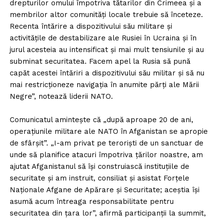
drepturilor omului împotriva tătarilor din Crimeea şi a
membrilor altor comunităţi locale trebuie să înceteze.
Recenta întărire a dispozitivului său militare şi
activităţile de destabilizare ale Rusiei în Ucraina şi în
jurul acesteia au intensificat şi mai mult tensiunile şi au
subminat securitatea. Facem apel la Rusia să pună
capăt acestei întăriri a dispozitivului său militar şi să nu
mai restricţioneze navigaţia în anumite părţi ale Mării
Negre”, notează liderii NATO.
Comunicatul aminteşte că „după aproape 20 de ani,
operaţiunile militare ale NATO în Afganistan se apropie
de sfârşit”. „I-am privat pe terorişti de un sanctuar de
unde să planifice atacuri împotriva ţărilor noastre, am
ajutat Afganistanul să îşi construiască instituţiile de
securitate şi am instruit, consiliat şi asistat Forţele
Naţionale Afgane de Apărare şi Securitate; aceştia îşi
asumă acum întreaga responsabilitate pentru
securitatea din ţara lor”, afirmă participanţii la summit,