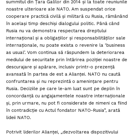
summitul din Ţara Galilor din 2014 şi la toate reuniunile
noastre ulterioare ale NATO. Am suspendat orice
cooperare practică civilă şi militară cu Rusia, rămânând
în acelaşi timp deschişi dialogului politic. Până când
Rusia nu va demonstra respectarea dreptului
internaţional şi a obligaţiilor şi responsabilităţilor sale
internaţionale, nu poate exista o revenire la ‘business
as usual’. Vom continua să răspundem la deteriorarea
mediului de securitate prin întărirea poziţiei noastre de
descurajare şi apărare, inclusiv printr-o prezenţă
avansată în partea de est a Alianţei. NATO nu caută
confruntarea şi nu reprezintă o ameninţare pentru
Rusia. Deciziile pe care le-am luat sunt pe deplin în
concordanţă cu angajamentele noastre internaţionale
şi, prin urmare, nu pot fi considerate de nimeni ca fiind
în contradicţie cu Actul fondator NATO-Rusia”, arată
lideii NATO.
Potrivit liderilor Alianței, „dezvoltarea dispozitivului