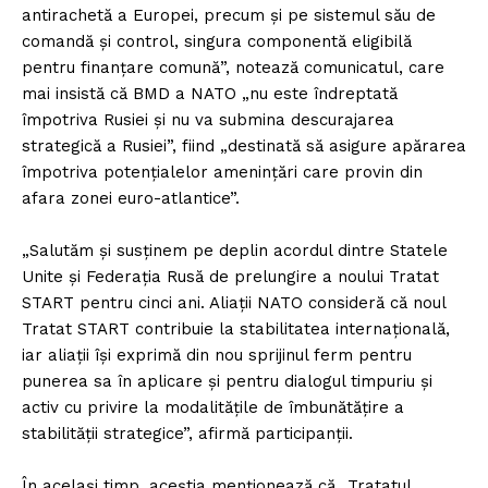
antirachetă a Europei, precum şi pe sistemul său de
comandă şi control, singura componentă eligibilă
pentru finanţare comună”, notează comunicatul, care
mai insistă că BMD a NATO „nu este îndreptată
împotriva Rusiei şi nu va submina descurajarea
strategică a Rusiei”, fiind „destinată să asigure apărarea
împotriva potenţialelor ameninţări care provin din
afara zonei euro-atlantice”.
„Salutăm şi susţinem pe deplin acordul dintre Statele
Unite şi Federaţia Rusă de prelungire a noului Tratat
START pentru cinci ani. Aliaţii NATO consideră că noul
Tratat START contribuie la stabilitatea internaţională,
iar aliaţii îşi exprimă din nou sprijinul ferm pentru
punerea sa în aplicare şi pentru dialogul timpuriu şi
activ cu privire la modalităţile de îmbunătăţire a
stabilităţii strategice”, afirmă participanţii.
În acelaşi timp, aceştia menţionează că „Tratatul