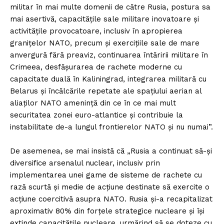
militar în mai multe domenii de către Rusia, postura sa
mai asertivă, capacităţile sale militare inovatoare şi
activităţile provocatoare, inclusiv în apropierea
graniţelor NATO, precum şi exerciţiile sale de mare
anvergură fără preaviz, continuarea întăririi militare în
Crimeea, desfăşurarea de rachete moderne cu
capacitate duală în Kaliningrad, integrarea militară cu
Belarus şi încălcările repetate ale spaţiului aerian al
aliaţilor NATO ameninţă din ce în ce mai mult
securitatea zonei euro-atlantice şi contribuie la
instabilitate de-a lungul frontierelor NATO şi nu numai”.
De asemenea, se mai insistă că „Rusia a continuat să-şi
diversifice arsenalul nuclear, inclusiv prin
implementarea unei game de sisteme de rachete cu
rază scurtă şi medie de acţiune destinate să exercite o
acţiune coercitivă asupra NATO. Rusia şi-a recapitalizat
aproximativ 80% din forţele strategice nucleare şi îşi
extinde capacităţile nucleare, urmărind să se doteze cu