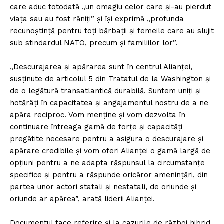
care aduc totodată „un omagiu celor care şi-au pierdut
viaţa sau au fost răniţi” şi îşi exprimă „profunda
recunoştinţă pentru toţi bărbaţii şi femeile care au slujit
sub stindardul NATO, precum şi familiilor lor”.
„Descurajarea şi apărarea sunt în centrul Alianţei,
susţinute de articolul 5 din Tratatul de la Washington şi
de o legătură transatlantică durabilă. Suntem uniţi şi
hotărâţi în capacitatea şi angajamentul nostru de a ne
apăra reciproc. Vom menţine şi vom dezvolta în
continuare întreaga gamă de forţe şi capacităţi
pregătite necesare pentru a asigura o descurajare şi
apărare credibile şi vom oferi Alianţei o gamă largă de
opţiuni pentru a ne adapta răspunsul la circumstanţe
specifice şi pentru a răspunde oricăror ameninţări, din
partea unor actori statali şi nestatali, de oriunde şi
oriunde ar apărea”, arată liderii Alianței.
Documentul face referire şi la cazurile de război hibrid,