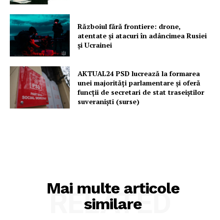
Războiul fără frontiere: drone,
atentate și atacuri în adâncimea Rusiei
și Ucrainei
AKTUAL24 PSD lucrează la formarea
unei majorităţi parlamentare și oferă
funcții de secretari de stat traseiștilor
suveraniști (surse)
Mai multe articole
RELATED
similare