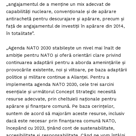
„angajamentul de a menţine un mix adecvat de
capabilităţi nucleare, convenţionale şi de apărare
antirachetă pentru descurajare şi apărare, precum şi
faţă de angajamentul de investiţii în apărare din 2014,
în totalitate”.
„Agenda NATO 2030 stabileşte un nivel mai înalt de
ambiţie pentru NATO şi oferă orientări clare privind
continuarea adaptării pentru a aborda ameninţările şi
provocările existente, noi şi viitoare, pe baza adaptării
politice şi militare continue a Alianţei. Pentru a
implementa agenda NATO 2030, cele trei sarcini
esenţiale şi următorul Concept Strategic necesită
resurse adecvate, prin cheltuieli naţionale pentru
apărare şi finanţare comună. Pe baza cerinţelor,
suntem de acord să majorăm aceste resurse, inclusiv
dacă este necesar prin finanţarea comună NATO,
începând cu 2023, ţinând cont de sustenabilitate,
accesibilitate şi responsabilitate. Când ne vom întâlni