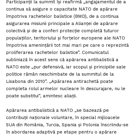
Participanţii la summit îşi reafirmă „angajamentul de a
continua să asigure o capacitate NATO de apărare
împotriva rachetelor balistice (BMD), de a continua
asigurarea misiunii principale a Alianţei de apărare
colectivă şi de a conferi protecţie completă tuturor
populaţiilor, teritoriului şi forţelor europene ale NATO
împotriva ameninţării tot mai mari pe care o reprezintă
proliferarea rachetelor balistice”. Comunicatul
subliniază în acest sens că apărarea antibalistică a
NATO este „pur defensivă, iar scopul şi principiile sale
politice rămân neschimbate de la summitul de la
Lisabona din 2010”. „Apărarea antirachetă poate
completa rolul armelor nucleare în descurajare, nu le
poate substitui”, amintesc aliaţii.
Apărarea antibalistică a NATO „se bazează pe
contribuţii naţionale voluntare, în special mijloacele
SUA din România, Turcia, Spania şi Polonia înscriindu-se
în abordarea adaptivă pe etape pentru o apărare