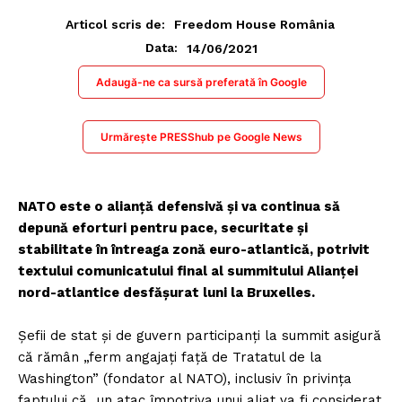
Articol scris de:
Freedom House România
14/06/2021
Data:
Adaugă-ne ca sursă preferată în Google
Urmărește PRESShub pe Google News
NATO este o alianţă defensivă şi va continua să
depună eforturi pentru pace, securitate şi
stabilitate în întreaga zonă euro-atlantică, potrivit
textului comunicatului final al summitului Alianţei
nord-atlantice desfăşurat luni la Bruxelles.
Şefii de stat şi de guvern participanţi la summit asigură
că rămân „ferm angajaţi faţă de Tratatul de la
Washington” (fondator al NATO), inclusiv în privinţa
faptului că „un atac împotriva unui aliat va fi considerat