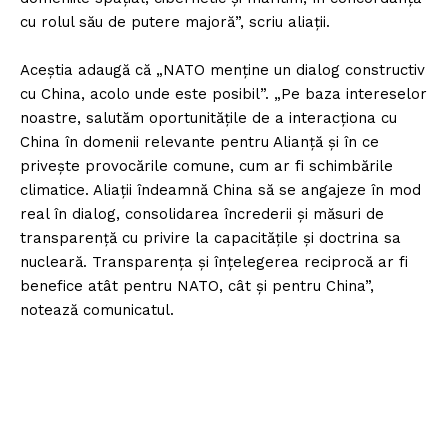
cu rolul său de putere majoră”, scriu aliaţii.
Aceştia adaugă că „NATO menţine un dialog constructiv
cu China, acolo unde este posibil”. „Pe baza intereselor
noastre, salutăm oportunităţile de a interacţiona cu
China în domenii relevante pentru Alianţă şi în ce
priveşte provocările comune, cum ar fi schimbările
climatice. Aliaţii îndeamnă China să se angajeze în mod
real în dialog, consolidarea încrederii şi măsuri de
transparenţă cu privire la capacităţile şi doctrina sa
nucleară. Transparenţa şi înţelegerea reciprocă ar fi
benefice atât pentru NATO, cât şi pentru China”,
notează comunicatul.