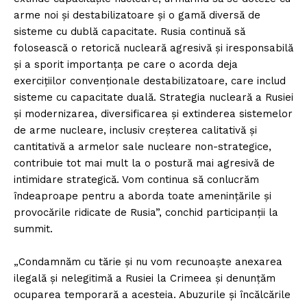
arme noi şi destabilizatoare şi o gamă diversă de
sisteme cu dublă capacitate. Rusia continuă să
folosească o retorică nucleară agresivă şi iresponsabilă
şi a sporit importanţa pe care o acorda deja
exerciţiilor convenţionale destabilizatoare, care includ
sisteme cu capacitate duală. Strategia nucleară a Rusiei
şi modernizarea, diversificarea şi extinderea sistemelor
de arme nucleare, inclusiv creşterea calitativă şi
cantitativă a armelor sale nucleare non-strategice,
contribuie tot mai mult la o postură mai agresivă de
intimidare strategică. Vom continua să conlucrăm
îndeaproape pentru a aborda toate ameninţările şi
provocările ridicate de Rusia”, conchid participanţii la
summit.
„Condamnăm cu tărie şi nu vom recunoaşte anexarea
ilegală şi nelegitimă a Rusiei la Crimeea şi denunţăm
ocuparea temporară a acesteia. Abuzurile şi încălcările