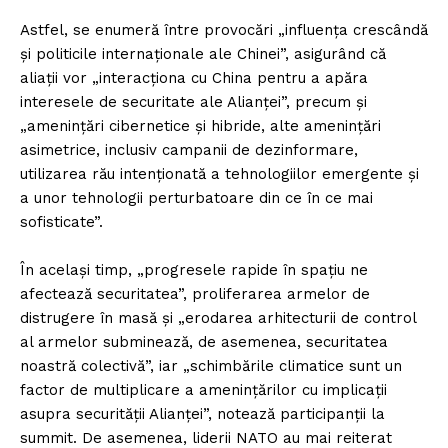
Astfel, se enumeră între provocări „influenţa crescândă
şi politicile internaţionale ale Chinei”, asigurând că
aliaţii vor „interacţiona cu China pentru a apăra
interesele de securitate ale Alianţei”, precum şi
„ameninţări cibernetice şi hibride, alte ameninţări
asimetrice, inclusiv campanii de dezinformare,
utilizarea rău intenţionată a tehnologiilor emergente şi
a unor tehnologii perturbatoare din ce în ce mai
sofisticate”.
În acelaşi timp, „progresele rapide în spaţiu ne
afectează securitatea”, proliferarea armelor de
distrugere în masă şi „erodarea arhitecturii de control
al armelor subminează, de asemenea, securitatea
noastră colectivă”, iar „schimbările climatice sunt un
factor de multiplicare a ameninţărilor cu implicaţii
asupra securităţii Alianţei”, notează participanţii la
summit. De asemenea, liderii NATO au mai reiterat