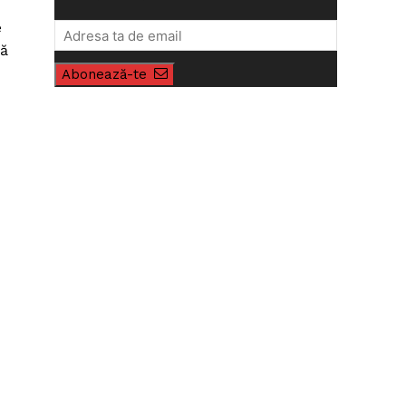
e
că
Abonează-te