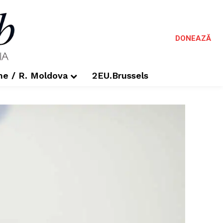
DONEAZĂ
me / R. Moldova
2EU.Brussels