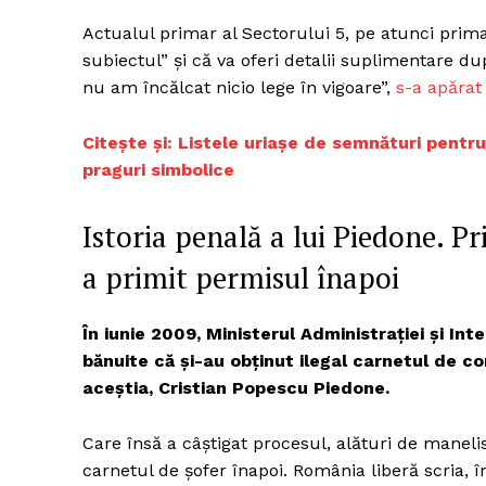
Actualul primar al Sectorului 5, pe atunci prima
subiectul” și că va oferi detalii suplimentare d
nu am încălcat nicio lege în vigoare”,
s-a apărat 
Citește și: Listele uriașe de semnături pentr
praguri simbolice
Istoria penală a lui Piedone. Pr
a primit permisul înapoi
În iunie 2009, Ministerul Administraţiei şi In
bănuite că şi-au obţinut ilegal carnetul de c
aceștia, Cristian Popescu Piedone.
Care însă a câștigat procesul, alături de manelistu
carnetul de șofer înapoi. România liberă scria, în