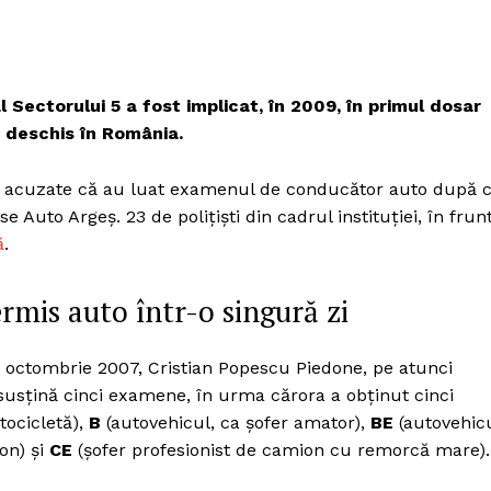
l Sectorului 5 a fost implicat, în 2009, în primul dosar
t deschis în România.
t acuzate că au luat examenul de conducător auto după 
e Auto Argeș. 23 de poliţişti din cadrul instituției, în frun
ă
.
ermis auto într-o singură zi
 19 octombrie 2007, Cristian Popescu Piedone, pe atunci
susţină cinci examene, în urma cărora a obţinut cinci
ocicletă),
B
(autovehicul, ca şofer amator),
BE
(autovehic
on) şi
CE
(şofer profesionist de camion cu remorcă mare).