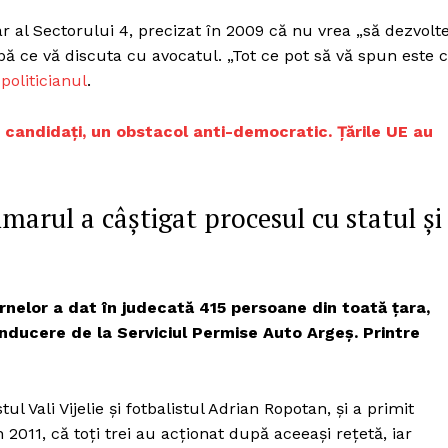
r al Sectorului 4, precizat în 2009 că nu vrea „să dezvolt
upă ce vă discuta cu avocatul. „Tot ce pot să vă spun este 
politicianul
.
u candidați, un obstacol anti-democratic. Țările UE au
imarul a câștigat procesul cu statul și
ternelor a dat în judecată 415 persoane din toată ţara,
onducere de la Serviciul Permise Auto Argeş. Printre
l Vali Vijelie şi fotbalistul Adrian Ropotan, și a primit
 2011, că toți trei au acţionat după aceeaşi reţetă, iar