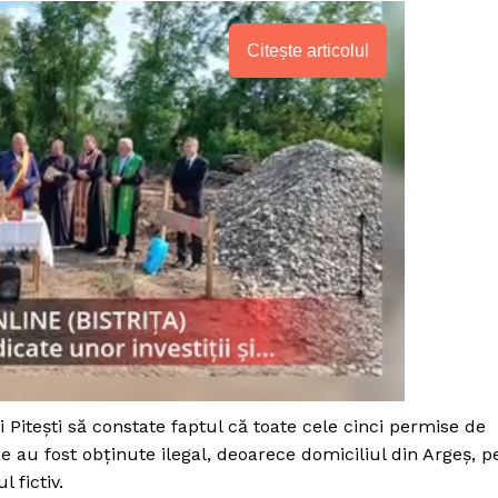
Citește articolul
PRESShub
 Pitești să constate faptul că toate cele cinci permise de
 au fost obţinute ilegal, deoarece domiciliul din Argeş, p
Despre noi / Echipa
 fictiv.