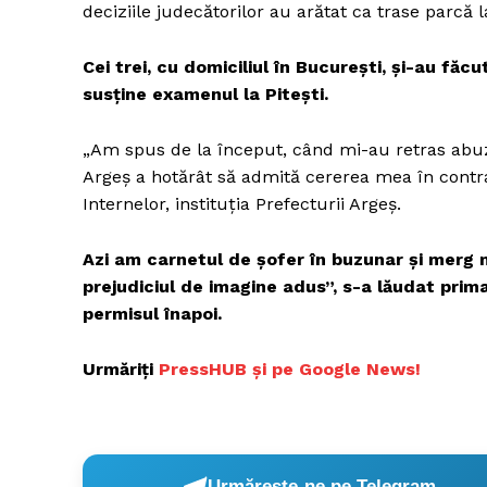
deciziile judecătorilor au arătat ca trase parcă l
Cei trei, cu domiciliul în București, şi-au făc
susţine examenul la Piteşti.
„Am spus de la început, când mi-au retras abuzi
Argeș a hotărât să admită cererea mea în contra
Internelor, instituția Prefecturii Argeș.
Azi am carnetul de șofer în buzunar și merg 
prejudiciul de imagine adus”, s-a lăudat prim
permisul înapoi.
Urmăriți
PressHUB și pe Google News!
Urmărește-ne pe Telegram