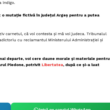
a indigo.
ut o mutaţie fictivă în judeţul Argeş pentru a putea
v carnetul, că voi contesta și mă voi judeca. Tribunalul
dictoriu cu reclamantul Ministerului Administrației și
mai departe, voi cere daune morale și materiale pentru
arul Piedone, potrivit
Libertatea
, după ce și-a luat
Intră pe canalul WhatsApp