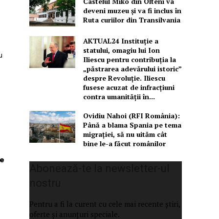
Castelul Miko din Olteni va
deveni muzeu şi va fi inclus în
Ruta curiilor din Transilvania
AKTUAL24 Instituție a
statului, omagiu lui Ion
u
Iliescu pentru contribuția la
„păstrarea adevărului istoric”
despre Revoluție. Iliescu
fusese acuzat de infracțiuni
contra umanității în...
Ovidiu Nahoi (RFI România):
Până a blama Spania pe tema
migrației, să nu uităm cât
bine le-a făcut românilor
re
Abonează-te la newsletter-ul
nostru
Pentru a fi la curent cu cele mai recente știri,
oferte și anunțuri speciale.