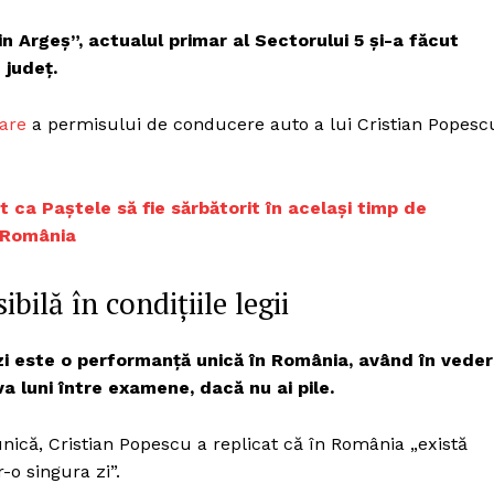
Proiecte editoriale
n Argeș”, actualul primar al Sectorului 5 şi-a făcut
Rețea
 județ.
Contact
iect
dare
a permisului de conducere auto a lui Cristian Popesc
 HOUSE
NIA
t ca Paștele să fie sărbătorit în același timp de
n România
ilă în condițiile legii
 zi este o performanță unică în România, având în vede
va luni între examene, dacă nu ai pile.
ică, Cristian Popescu a replicat că în România „există
-o singura zi”.