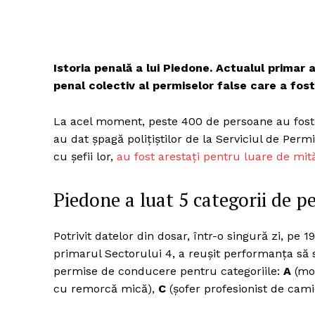
Istoria penală a lui Piedone. Actualul primar a
penal colectiv al permiselor false care a fos
La acel moment, peste 400 de persoane au fos
au dat şpagă polițiștilor de la Serviciul de Permis
cu şefii lor,
au fost arestaţi pentru luare de mit
Piedone a luat 5 categorii de p
Potrivit datelor din dosar, într-o singură zi, pe
primarul Sectorului 4, a reuşit performanţa să 
permise de conducere pentru categoriile:
A
(mot
cu remorcă mică),
C
(şofer profesionist de cami