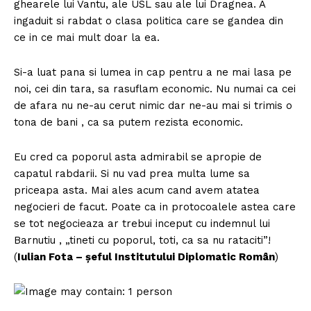
ghearele lui Vantu, ale USL sau ale lui Dragnea. A
ingaduit si rabdat o clasa politica care se gandea din
ce in ce mai mult doar la ea.
Si-a luat pana si lumea in cap pentru a ne mai lasa pe
noi, cei din tara, sa rasuflam economic. Nu numai ca cei
de afara nu ne-au cerut nimic dar ne-au mai si trimis o
tona de bani , ca sa putem rezista economic.
Eu cred ca poporul asta admirabil se apropie de
capatul rabdarii. Si nu vad prea multa lume sa
priceapa asta. Mai ales acum cand avem atatea
negocieri de facut. Poate ca in protocoalele astea care
se tot negocieaza ar trebui inceput cu indemnul lui
Barnutiu , „tineti cu poporul, toti, ca sa nu rataciti”!
(
Iulian Fota – șeful Institutului Diplomatic Român
)