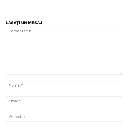
LĂSAȚI UN MESAJ
Comentariu:
Nu
Ema
Web