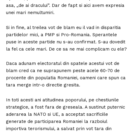
asa, „de ai dracului”. Dar de fapt si aici avem expresia
unei mari nemultumiri.
Si in fine, al treilea vot de blam eu il vad in disparitia
partidelor mici, a PMP si Pro-Romania. Sperantele
puse in aceste partide nu s-au confirmat. S-au dovedit
la fel ca cele mari. De ce sa ne mai complicam cu ele?
Daca adunam electoratul din spatele acestui vot de
blam cred ca ne suprapunem peste acele 60-70 de
procente din populatia Romaniei, oameni care spun ca
tara merge intr-o directie gresita.
In toti acesti ani atitudinea poporului, pe chestiunile
strategice, a fost fara de greseala. A sustinut puternic
aderarea la NATO si UE, a acceptat sacrificiile
generate de participarea Romaniei la razboiul
importiva terorismului, a salvat prin vot tara din