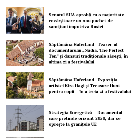
PRESShub
Senatul SUA aprobă cu o majoritate
covârșitoare un nou pachet de
sancțiuni împotriva Rusiei
Despre noi / Echipa
Proiecte editoriale
Săptămâna Haferland | Teaser-ul
Rețea
documentarului „Nadia. The Perfect
Ten” şi dansuri tradiţionale săseşti, în
Contact
ultima zi a festivalului
Săptămâna Haferland | Expoziţia
artistei Kira Hagi şi Treasure Hunt
pentru copii – în a treia zi a festivalului
Strategia Energetică – Documentul
care pretinde orizont 2050, dar se
oprește la granițele UE