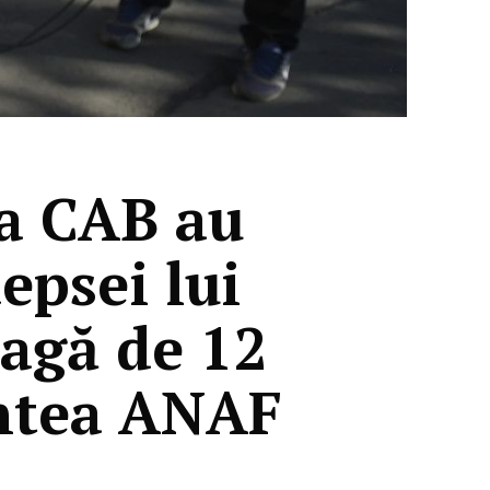
la CAB au
epsei lui
pagă de 12
untea ANAF