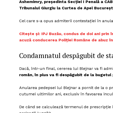
Ashemimry, președinta Secției I Penală a CAB, 
Tribunalul Giurgiu la Curtea de Apel București
Cel care s-a opus admiterii contestației în anula
Un pro
FREEDOM
Citește și: IPJ Buzău, condus de doi ani prin 
ROMÂ
acuză conducerea Poliției Române de abuz în
Condamnatul despăgubit de st
Dacă, într-un final, cererea lui Blejnar va fi adm
român, în plus va fi despăgubit de la bugetul
Anularea pedepsei lui Blejnar a pornit de la o p
cutumei ultimilor ani, exclusiv în favoarea incul
De când se calculează termenul de prescripție î