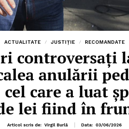
ACTUALITATE
JUSTIȚIE
RECOMANDATE
ri controversați 
calea anulării ped
 cel care a luat ș
de lei fiind în fr
Articol scris de:
Virgil Burlă
Data:
03/06/2026