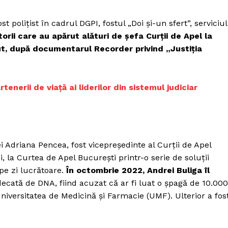
t polițist în cadrul DGPI, fostul „Doi și-un sfert”, serviciul
orii care au apărut alături de șefa Curții de Apel la
t, după documentarul Recorder privind „Justiția
tenerii de viață ai liderilor din sistemul judiciar
i Adriana Pencea, fost vicepreședinte al Curții de Apel
i, la Curtea de Apel București printr-o serie de soluții
pe zi lucrătoare.
În octombrie 2022, Andrei Buliga îl
udecată de DNA, fiind acuzat că ar fi luat o șpagă de 10.000
niversitatea de Medicină și Farmacie (UMF). Ulterior a fos