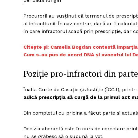
perioadă lungă?
Procurorii au susținut că termenul de prescripți
al infracțiunii. În caz contrar, dacă ar fi calcula
în care infractorul scapă prin prescripție, dar c
Citește și: Camelia Bogdan contestă imparțial
Cum s-au pus de acord DNA și avocatul lui D
Poziție pro-infractori din part
Înalta Curte de Casație și Justiție (ÎCCJ), printr-
adică prescripția să curgă de la primul act mat
Din completul cu pricina a făcut parte și actual
Decizia aberantă este în curs de corectare printr-
nu se grăbesc să o supună la vot.