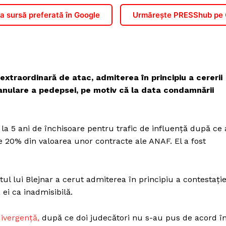
 sursă preferată în Google
Urmărește PRESShub pe
extraordinară de atac, admiterea în principiu a cererii
 anulare a pedepsei, pe motiv că la data condamnării
la 5 ani de închisoare pentru trafic de influență după ce 
e 20% din valoarea unor contracte ale ANAF. El a fost
l lui Blejnar a cerut admiterea în principiu a contestație
 ei ca inadmisibilă.
ivergență,
după ce doi judecători nu s-au pus de acord î