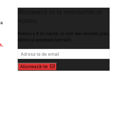
Abonează-te la newsletter-ul
nostru
ia
Pentru a fi la curent cu cele mai recente știri,
oferte și anunțuri speciale.
A.
Abonează-te