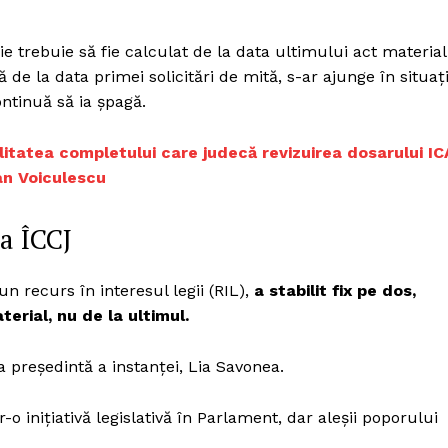
e trebuie să fie calculat de la data ultimului act material
tă de la data primei solicitări de mită, s-ar ajunge în situaț
ontinuă să ia șpagă.
itatea completului care judecă revizuirea dosarului IC
an Voiculescu
ea ÎCCJ
un recurs în interesul legii (RIL),
a stabilit fix pe dos,
erial, nu de la ultimul.
a președintă a instanței, Lia Savonea.
o inițiativă legislativă în Parlament, dar aleșii poporului