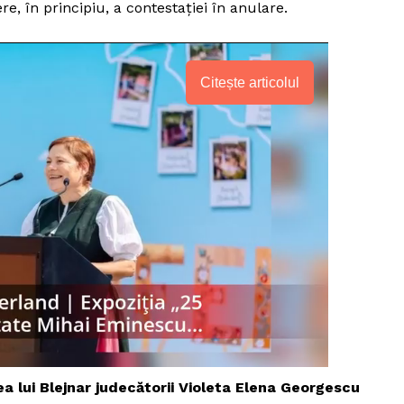
e, în principiu, a contestației în anulare.
Citește articolul
PRESShub
Despre noi / Echipa
ea lui Blejnar judecătorii Violeta Elena Georgescu