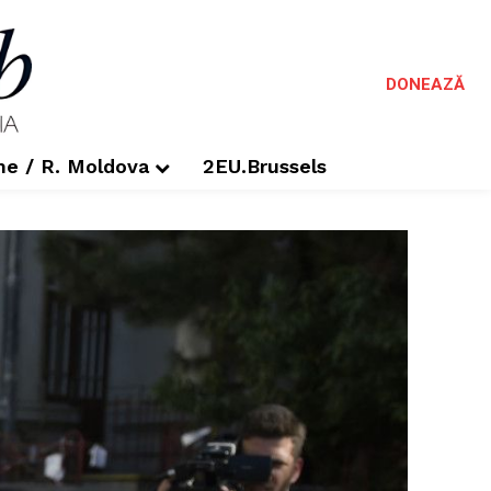
DONEAZĂ
me / R. Moldova
2EU.Brussels