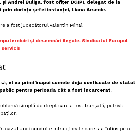
și Andrei Buliga, fost ofițer DGIPI, delegat de la
Proiecte editoriale
 prin dorința șefei instanței, Liana Arsenie.
Rețea
Contact
re a fost judecătorul Valentin Mihai.
iect
 HOUSE
împuterniciri și desemnări ilegale. Sindicatul Europol
NIA
 serviciu
at
isă,
el va primi înapoi sumele deja confiscate de statul
 public pentru perioada cât a fost încarcerat
.
roblemă simplă de drept care a fost tranșată, potrivit
paților.
n cazul unei conduite infracționale care s-a întins pe o