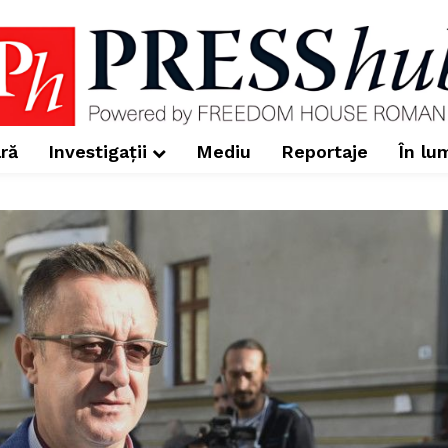
ră
Investigații
Mediu
Reportaje
În lu