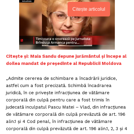
Citește articolul
Citește și:
Maia Sandu depune jurământul și începe al
doilea mandat de președinte al Republicii Moldova
„Admite cererea de schimbare a încadrării juridice,
astfel cum a fost precizată. Schimbă încadrarea
juridică, în ce priveşte infracţiunea de vătămare
corporală din culpă pentru care a fost trimis în
judecată inculpatul Pascu Matei – Vlad, din infracţiunea
de vătămare corporală din culpă prevăzută de art. 196
alin.1 şi 4 Cod penal, în infracţiunea de vătămare
corporală din culpă prevăzută de art. 196 alin.1, 2, 3 şi 4