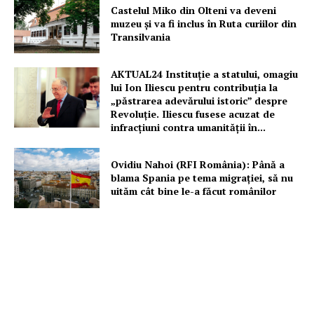
Castelul Miko din Olteni va deveni
muzeu şi va fi inclus în Ruta curiilor din
Transilvania
AKTUAL24 Instituție a statului, omagiu
lui Ion Iliescu pentru contribuția la
„păstrarea adevărului istoric” despre
Revoluție. Iliescu fusese acuzat de
infracțiuni contra umanității în...
Ovidiu Nahoi (RFI România): Până a
blama Spania pe tema migrației, să nu
uităm cât bine le-a făcut românilor