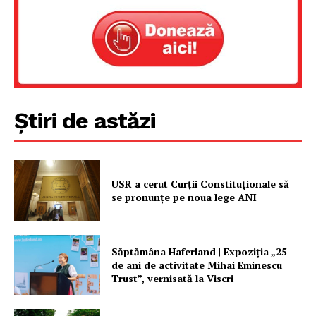
Proiecte editoriale
Rețea
Contact
Știri de astăzi
USR a cerut Curții Constituționale să
se pronunțe pe noua lege ANI
Săptămâna Haferland | Expoziţia „25
de ani de activitate Mihai Eminescu
Trust”, vernisată la Viscri