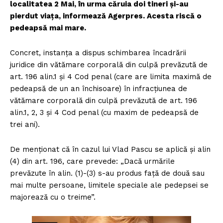
localitatea 2 Mai, în urma căruia doi tineri și-au
pierdut viața, informează Agerpres. Acesta riscă o
pedeapsă mai mare.
Concret, instanţa a dispus schimbarea încadrării
juridice din vătămare corporală din culpă prevăzută de
art. 196 alin.1 şi 4 Cod penal (care are limita maximă de
pedeapsă de un an închisoare) în infracţiunea de
vătămare corporală din culpă prevăzută de art. 196
alin.1, 2, 3 şi 4 Cod penal (cu maxim de pedeapsă de
trei ani).
De menţionat că în cazul lui Vlad Pascu se aplică şi alin
(4) din art. 196, care prevede: „Dacă urmările
prevăzute în alin. (1)-(3) s-au produs faţă de două sau
mai multe persoane, limitele speciale ale pedepsei se
majorează cu o treime”.