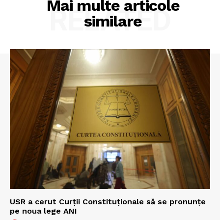
Mai multe articole
RELATED
similare
USR a cerut Curții Constituționale să se pronunțe
pe noua lege ANI