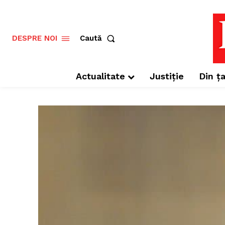
Caută
DESPRE NOI
Actualitate
Justiție
Din ța