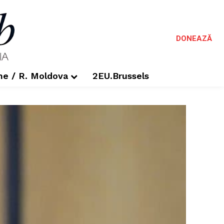
DONEAZĂ
me / R. Moldova
2EU.Brussels