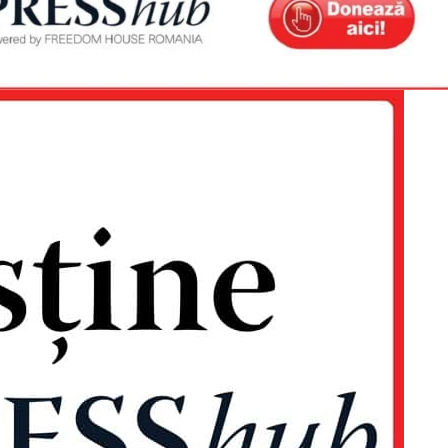
Proiecte editoriale
Rețea
Contact
iect
 HOUSE
NIA