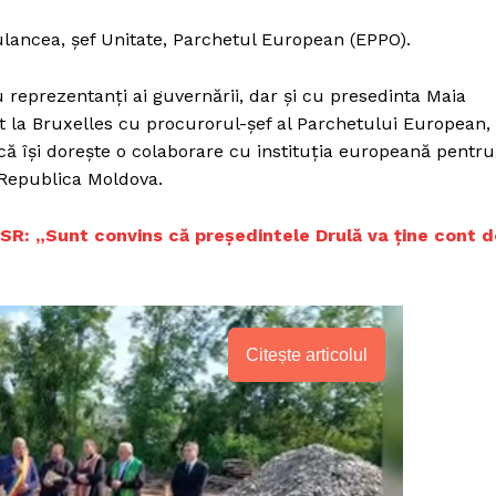
ulancea, șef Unitate, Parchetul European (EPPO).
 reprezentanți ai guvernării, dar și cu presedinta Maia
nit la Bruxelles cu procurorul-șef al Parchetului European,
ă își dorește o colaborare cu instituția europeană pentru
 Republica Moldova.
 USR: „Sunt convins că președintele Drulă va ține cont d
Citește articolul