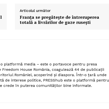
Articolul următor
l
Franţa se pregăteşte de întreruperea
totală a livrărilor de gaze ruseşti
o platformă media – este o portavoce pentru presa
de Freedom House România, coagulează 44 de publicații
itoriul României, acoperind și diaspora. Într-o țară unde
tă de interese politice, PRESShub este o platformă pentr
care crede în puterea comunităților bine informate.