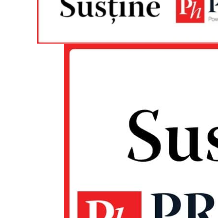
Un pro
FREEDOM
ROMÂ