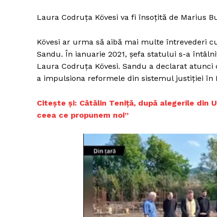
Laura Codruța Kövesi va fi însoțită de Marius B
Kövesi ar urma să aibă mai multe întrevederi cu
Sandu. În ianuarie 2021, șefa statului s-a întâl
Laura Codruța Kövesi. Sandu a declarat atunci c
a impulsiona reformele din sistemul justiției în
Citeşte şi: Cătălin Teniță, după alegerile din
ceea ce propunem noi”