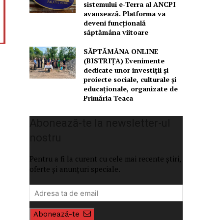
sistemului e-Terra al ANCPI
avansează. Platforma va
deveni funcțională
săptămâna viitoare
SĂPTĂMÂNA ONLINE
(BISTRIȚA) Evenimente
dedicate unor investiții și
proiecte sociale, culturale și
educaționale, organizate de
Primăria Teaca
Abonează-te la newsletter-ul
nostru
Pentru a fi la curent cu cele mai recente știri,
oferte și anunțuri speciale.
Abonează-te