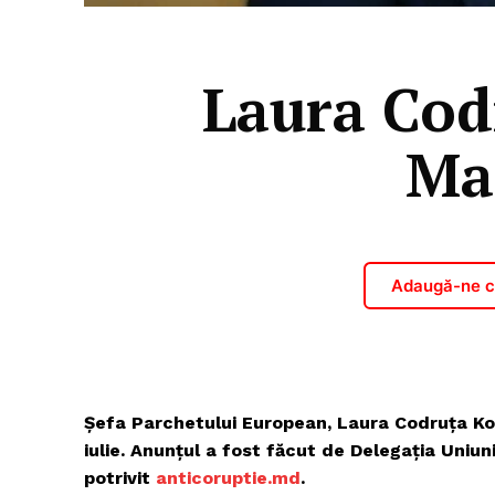
Laura Codr
Ma
Adaugă-ne ca
Șefa Parchetului European, Laura Codruța Koves
iulie. Anunțul a fost făcut de Delegația Uniun
potrivit
anticoruptie.md
.