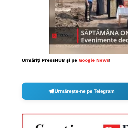
Urmăriți PressHUB și pe
Google News
!
Urmărește-ne pe Telegram