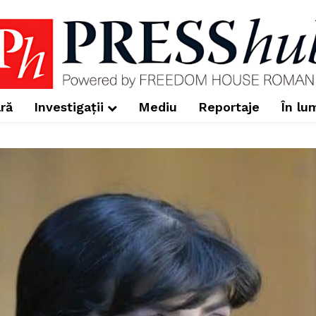
ră
Investigații
Mediu
Reportaje
În lu