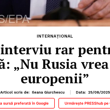
INTERNAȚIONAL
 interviu rar pent
: „Nu Rusia vrea 
europenii”
Articol scris de:
Ileana Giurchescu
Data:
25/08/2025
 sursă preferată în Google
Urmărește PRESShub pe