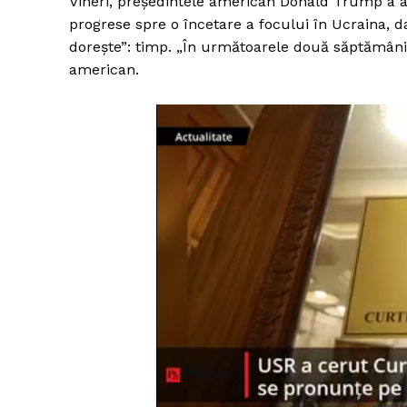
Vineri, președintele american Donald Trump a a
progrese spre o încetare a focului în Ucraina, da
dorește”: timp. „În următoarele două săptămâni 
american.