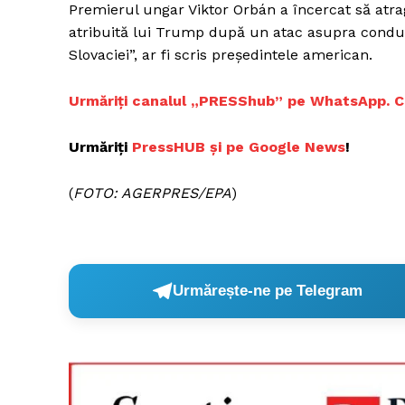
Premierul ungar Viktor Orbán a încercat să atrag
atribuită lui Trump după un atac asupra conduc
Slovaciei”, ar fi scris președintele american.
Urmăriți canalul „PRESShub” pe WhatsApp. Cele
Urmăriți
PressHUB și pe Google News
!
(
FOTO: AGERPRES/EPA
)
Urmărește-ne pe Telegram