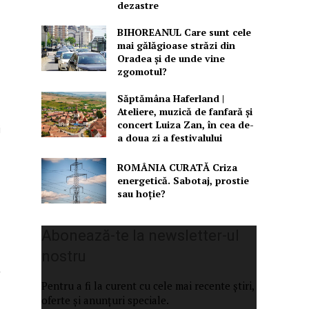
dezastre
BIHOREANUL Care sunt cele
mai gălăgioase străzi din
Oradea și de unde vine
zgomotul?
Săptămâna Haferland |
Ateliere, muzică de fanfară şi
concert Luiza Zan, în cea de-
i
a doua zi a festivalului
ROMÂNIA CURATĂ Criza
energetică. Sabotaj, prostie
sau hoție?
Abonează-te la newsletter-ul
nostru
a
Pentru a fi la curent cu cele mai recente știri,
oferte și anunțuri speciale.