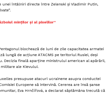
unei întâlniri directe între Zelenski și Vladimir Putin,
vate”.
zboiul minților și al pixelilor”
Pentagonul blochează de luni de zile capacitatea armatei
ză lungă de acțiune ATACMS pe teritoriul Rusiei, deși
. Decizia finală aparține ministrului american al apărării,
militare ale Kievului.
Bruxelles presupuse atacuri ucrainene asupra conductei
 Comisiei Europene să intervină. Cererea are însă șanse
omunitar, Eva Hrnčířová, a declarat săptămâna trecută că