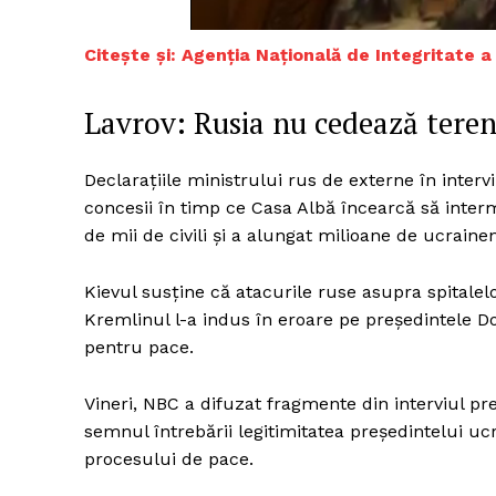
Citește și: Agenția Națională de Integritate 
Un pro
Lavrov: Rusia nu cedează teren
FREEDOM
ROMÂ
Declarațiile ministrului rus de externe în inte
concesii în timp ce Casa Albă încearcă să interm
de mii de civili și a alungat milioane de ucraineni
Kievul susține că atacurile ruse asupra spitalelor
Kremlinul l-a indus în eroare pe președintele D
pentru pace.
Vineri, NBC a difuzat fragmente din interviul pr
semnul întrebării legitimitatea președintelui uc
procesului de pace.