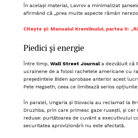
În același material, Lavrov a minimalizat șansele 
afirmând că „prea multe aspecte rămân nerezol
Citește și: Manualul Kremlinului, partea II: „Ră
Piedici și energie
Între timp,
Wall Street Journal
a dezvăluit că 
ucrainene de a folosi rachetele americane cu ra
președintele Biden aprobase anterior acest lucru
Pete Hegseth, ceea ce limitează serios opțiunile 
În paralel, Ungaria și Slovacia au reclamat la 
Druzhba, prin care primesc gaze rusești, și cer
reduse: purtătoarea de cuvânt a executivului c
securitatea aprovizionării nu este afectată.