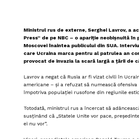
Ministrul rus de externe, Serghei Lavrov, a a
Press” de pe NBC – o apariție neobișnuită în
Moscovei înaintea publicului din SUA. Interviu
care Ucraina marca pentru al patrulea an con
provocat de invazia la scară largă a țării de c
Lavrov a negat că Rusia ar fi vizat civili în Ucra
americane – și a refuzat să numească ofensiva m
împotriva populației rusofone din regiunile estic
Totodată, ministrul rus a încercat să adâncească 
susținând că „Statele Unite vor pace, președinte
ei nu vor”.