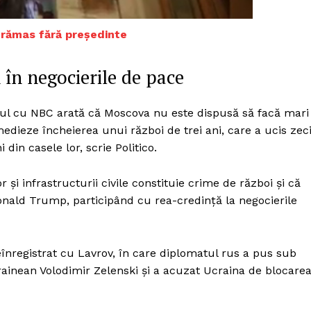
Proiecte editoriale
Rețea
a rămas fără președinte
Contact
iect
 în negocierile de pace
 HOUSE
NIA
rviul cu NBC arată că Moscova nu este dispusă să facă mari
edieze încheierea unui război de trei ani, care a ucis zec
 din casele lor, scrie Politico.
 și infrastructurii civile constituie crime de război și că
onald Trump, participând cu rea-credință la negocierile
eînregistrat cu Lavrov, în care diplomatul rus a pus sub
rainean Volodimir Zelenski și a acuzat Ucraina de blocare