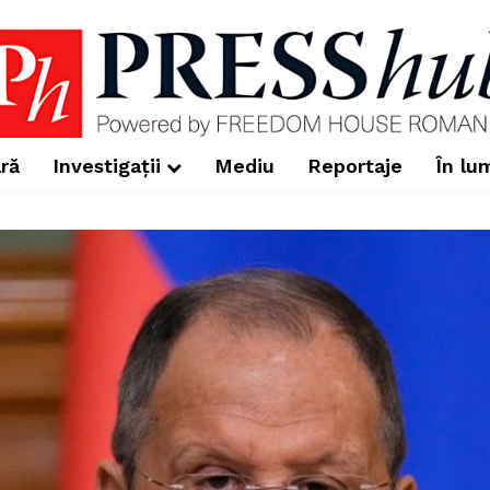
ră
Investigații
Mediu
Reportaje
În lu