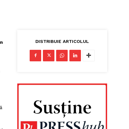
DISTRIBUIE ARTICOLUL
în
i
că