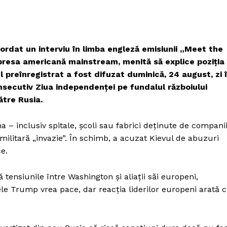
cordat un interviu în limba engleză emisiunii „Meet the
 presa americană mainstream, menită să explice poziția
l preînregistrat a fost difuzat duminică, 24 august, zi 
secutiv Ziua independenței pe fundalul războiului
ătre Rusia.
ina – inclusiv spitale, școli sau fabrici deținute de compani
ilitară „invazie”. În schimb, a acuzat Kievul de abuzuri
e.
tensiunile între Washington și aliații săi europeni,
le Trump vrea pace, dar reacția liderilor europeni arată 