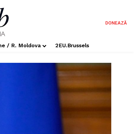
DONEAZĂ
me / R. Moldova
2EU.Brussels