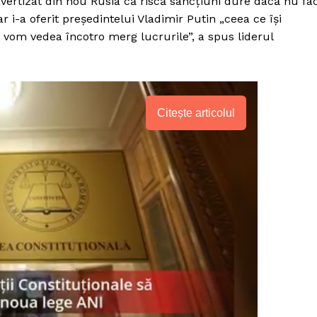
vertizat din nou Rusia că riscă sancțiuni dure dacă nu fa
r i-a oferit președintelui Vladimir Putin „ceea ce își
vom vedea încotro merg lucrurile”, a spus liderul
Citește articolul
PRESShub
Despre noi / Echipa