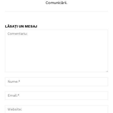
Comunicării.
LĂSAȚI UN MESAJ
Comentariu:
Nu
Ema
Web