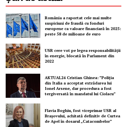
România a raportat cele mai multe
suspiciuni de fraudă cu fonduri
europene ca valoare financiară în 2025:
peste 58 de milioane de euro
USR cere vot pe legea responsabilității
în energie, blocată în Parlament din
2022
AKTUAL24 Cristian Ghinea: ”Poliția
din Italia a acceptat extrădarea lui
Ionel Arsene, dar procedura a fost
tergiversată în mandatul lui Ciolacu”
Flavia Boghiu, fost viceprimar USR al
Brașovului, achitată definitiv de Curtea
de Apel în dosarul „Catacombelor”