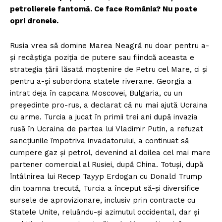
petrolierele fantomă. Ce face România? Nu poate
opri dronele.
Rusia vrea să domine Marea Neagră nu doar pentru a-
și recâștiga poziția de putere sau fiindcă aceasta e
strategia țării lăsată moștenire de Petru cel Mare, ci și
pentru a-și subordona statele riverane. Georgia a
intrat deja în capcana Moscovei, Bulgaria, cu un
președinte pro-rus, a declarat că nu mai ajută Ucraina
cu arme. Turcia a jucat în primii trei ani după invazia
rusă în Ucraina de partea lui Vladimir Putin, a refuzat
sancțiunile împotriva invadatorului, a continuat să
cumpere gaz și petrol, devenind al doilea cel mai mare
partener comercial al Rusiei, după China. Totuși, după
întâlnirea lui Recep Tayyp Erdogan cu Donald Trump
din toamna trecută, Turcia a început să-și diversifice
sursele de aprovizionare, inclusiv prin contracte cu
Statele Unite, reluându-și azimutul occidental, dar și