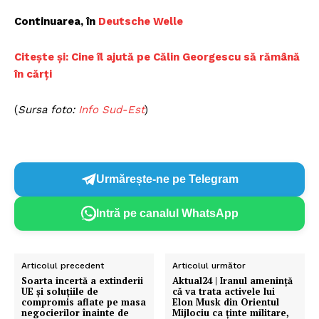
Continuarea, în
Deutsche Welle
Citește și: Cine îl ajută pe Călin Georgescu să rămână
în cărți
(
Sursa foto:
Info Sud-Est
)
Urmărește-ne pe Telegram
Intră pe canalul WhatsApp
Articolul precedent
Articolul următor
Soarta incertă a extinderii
Aktual24 | Iranul amenință
UE și soluțiile de
că va trata activele lui
compromis aflate pe masa
Elon Musk din Orientul
negocierilor înainte de
Mijlociu ca ținte militare,