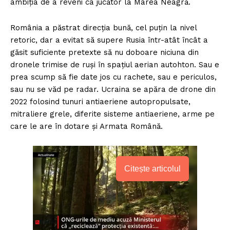
ambiția de a reveni ca jucător la Marea Neagră.
România a păstrat direcția bună, cel puțin la nivel
retoric, dar a evitat să supere Rusia într-atât încât a
găsit suficiente pretexte să nu doboare niciuna din
dronele trimise de ruși în spațiul aerian autohton. Sau e
prea scump să fie date jos cu rachete, sau e periculos,
sau nu se văd pe radar. Ucraina se apăra de drone din
2022 folosind tunuri antiaeriene autopropulsate,
mitraliere grele, diferite sisteme antiaeriene, arme pe
care le are în dotare și Armata Română.
Citește articolul