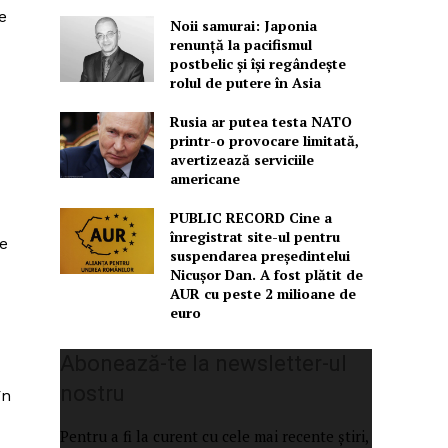
e
Noii samurai: Japonia
renunță la pacifismul
postbelic și își regândește
rolul de putere în Asia
Rusia ar putea testa NATO
printr-o provocare limitată,
avertizează serviciile
americane
PUBLIC RECORD Cine a
înregistrat site-ul pentru
se
suspendarea președintelui
Nicușor Dan. A fost plătit de
AUR cu peste 2 milioane de
euro
Abonează-te la newsletter-ul
nostru
în
Pentru a fi la curent cu cele mai recente știri,