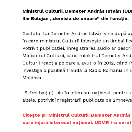
Ministrul Culturii, Demeter András István (UDM
Ilie Bolojan „demisia de onoare” din funcție.
Gestului lui Demeter András István vine după apa
în care ministrul Culturii folosește un limbaj lic
Potrivit publicației, înregistrarea audio ar descr
Ministerul Culturii, când ministrul Demeter Andr
Culturii reacția pe care a avut-o în 2012, când 
investiga o posibilă fraudă la Radio România în 
Moldova.
„Și îmi bag p(…)la în interesul național, pentr
altele, potrivit înregistrării publicate de 2mnews
Citește și: Ministrul Culturii, Demeter András
care înjură interesul național. UDMR i-a ceru