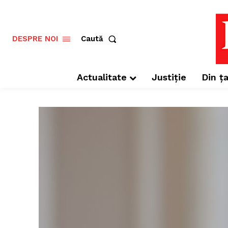
Caută
DESPRE NOI
Actualitate
Justiție
Din ța