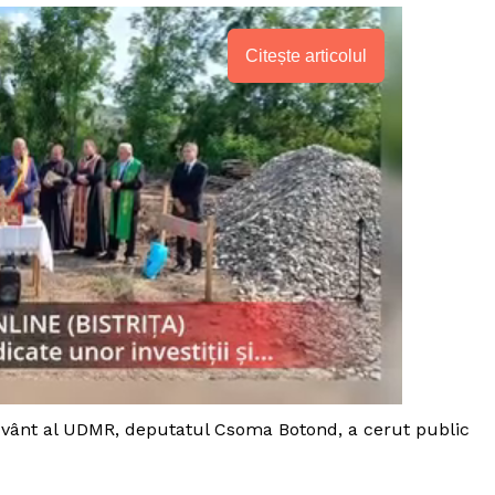
Citește articolul
PRESShub
 cuvânt al UDMR, deputatul Csoma Botond, a cerut public
Despre noi / Echipa