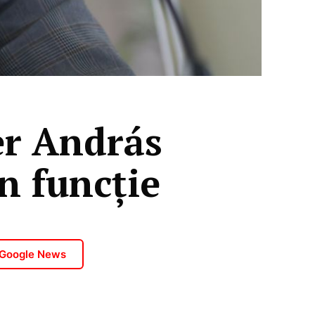
er András
in funcție
 Google News