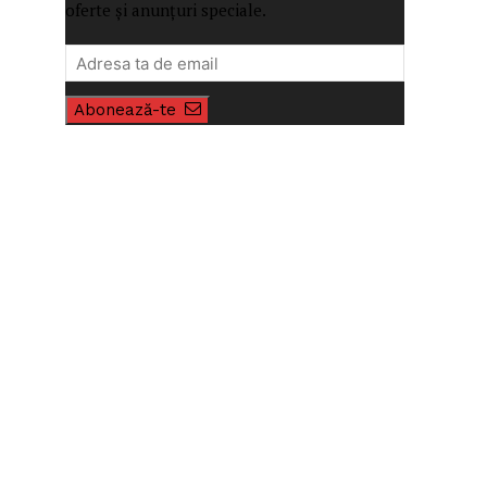
oferte și anunțuri speciale.
Abonează-te