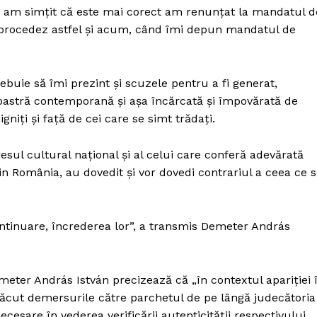
Proiecte editoriale
d am simțit că este mai corect am renunțat la mandatul d
Rețea
și procedez astfel și acum, când îmi depun mandatul de
Contact
iect
 HOUSE
ebuie să îmi prezint și scuzele pentru a fi generat,
NIA
 noastră contemporană și așa încărcată și împovărată de
gniți și față de cei care se simt trădați.
esul cultural național și al celui care conferă adevărată
din România, au dovedit și vor dovedi contrariul a ceea ce 
ntinuare, încrederea lor”, a transmis Demeter András
emeter András István precizează că „în contextul apariției 
 făcut demersurile către parchetul de pe lângă judecătoria
sare în vederea verificării autenticității respectivului