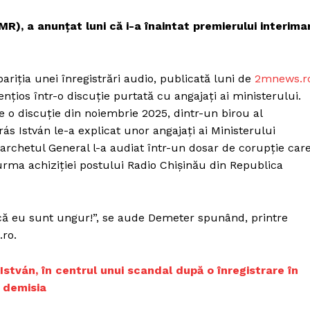
R), a anunțat luni că i-a înaintat premierului interima
riția unei înregistrări audio, publicată luni de
2mnews.r
ențios într-o discuție purtată cu angajați ai ministerului.
ie o discuție din noiembrie 2025, dintr-un birou al
ás István le-a explicat unor angajați ai Ministerului
Parchetul General l-a audiat într-un dosar de corupție car
urma achiziției postului Radio Chișinău din Republica
u că eu sunt ungur!”, se aude Demeter spunând, printre
.ro.
 István, în centrul unui scandal după o înregistrare în
t demisia