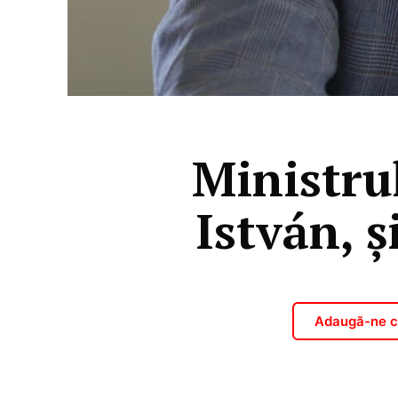
Ministru
István, ș
Adaugă-ne ca