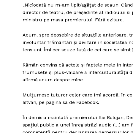
„Niciodată nu m-am lipit/agățat de scaun. Cân
director de teatru, de președinte al radioului 
ministru pe masa premierului. Fără ezitare.
Un pro
FREEDOM
Acum, spre deosebire de situațiile anterioare, tr
ROMÂ
involuntar frământări și divizare în societatea
tensiuni. Îmi cer scuze față de cei care se simt ji
Rămân convins că actele și faptele mele în inter
frumusețe și plus-valoare a interculturalității 
afirmă acum despre mine.
Mulțumesc tuturor celor care îmi acordă, în co
István, pe pagina sa de Facebook.
În demisia înaintată premierului Ilie Bolojan, D
spațiul public a unei înregistrăzi audio (…) am
competență pentru declanșarea demersurilor nece