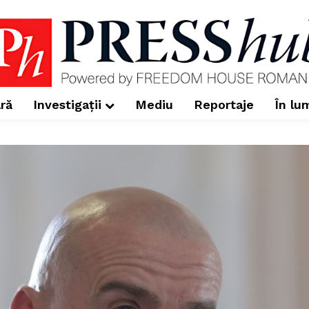
ră
Investigații
Mediu
Reportaje
În lu