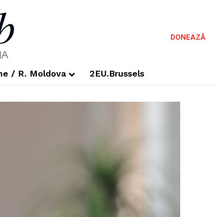
DONEAZĂ
me / R. Moldova
2EU.Brussels