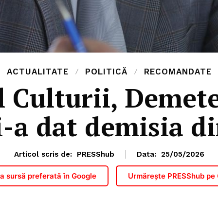
ACTUALITATE
POLITICĂ
RECOMANDATE
l Culturii, Demet
i-a dat demisia d
Articol scris de:
PRESShub
Data:
25/05/2026
 sursă preferată în Google
Urmărește PRESShub pe