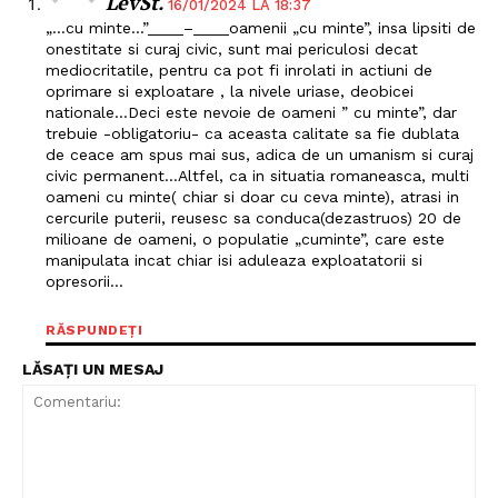
LevSt.
16/01/2024 LA 18:37
Un proiect
„…cu minte…”____–____oamenii „cu minte”, insa lipsiti de
onestitate si curaj civic, sunt mai periculosi decat
FREEDOM HOUSE ROMÂNIA
mediocritatile, pentru ca pot fi inrolati in actiuni de
oprimare si exploatare , la nivele uriase, deobicei
nationale…Deci este nevoie de oameni ” cu minte”, dar
trebuie -obligatoriu- ca aceasta calitate sa fie dublata
de ceace am spus mai sus, adica de un umanism si curaj
PRESShub
civic permanent…Altfel, ca in situatia romaneasca, multi
oameni cu minte( chiar si doar cu ceva minte), atrasi in
cercurile puterii, reusesc sa conduca(dezastruos) 20 de
Despre noi / Echipa
milioane de oameni, o populatie „cuminte”, care este
manipulata incat chiar isi aduleaza exploatatorii si
Proiecte editoriale
opresorii…
Rețea
Contact
RĂSPUNDEȚI
LĂSAȚI UN MESAJ