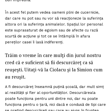
bun împreună.
În acest fel putem vedea oameni plini de cucernicie,
dar care nu pot sau nu vor să reacționeze la suferința
altora ori la suferința animalelor. Spațiul lor personal
este suprasaturat de egoism sau de afecte cu rază
scurtă de acțiune și tot ce se întâmplă în afara
pereților casei îi lasă indiferenți.
Trăim o vreme în care mulți din jurul nostru
cred că e suficient să fii descurcăreț ca să
reușești. Uitați-vă la Ciolacu și la Simion cum
au reușit.
A fi descurcăreț înseamnă puțină școală, dar mult simț
al realității și fler al oportunităților. Descurcăreala
poate funcționa pentru unii dintre noi, dar nu poate
funcționa pentru o țară, nici dacă e condusă de tipi care
se pretind descurcăreți sau care au ajuns în fruntea