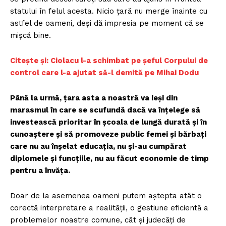
statului în felul acesta. Nicio țară nu merge înainte cu
astfel de oameni, deși dă impresia pe moment că se
mișcă bine.
Citește și: Ciolacu l-a schimbat pe șeful Corpului de
control care l-a ajutat să-l demită pe Mihai Dodu
Până la urmă, țara asta a noastră va ieși din
marasmul în care se scufundă dacă va înțelege să
investească prioritar în școala de lungă durată și în
cunoaștere și să promoveze public femei și bărbați
care nu au înșelat educația, nu și-au cumpărat
diplomele și funcțiile, nu au făcut economie de timp
pentru a învăța.
Doar de la asemenea oameni putem aștepta atât o
corectă interpretare a realității, o gestiune eficientă a
problemelor noastre comune, cât și judecăți de