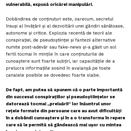
vulnerabilă, expusă oricărei manipulări.
Dobândirea de conținuturi este, oarecum, secretul
însuși al învățării și al dezvoltării unei gândiri sănătoase,
autonome și critice. Explozia recentă de teorii ale
conspirației, de pseudoștiinței și fantezii alternative
numite post-adevăr sau fake-news și-a găsit un sol
fertil tocmai în mințile în care conținuturile de
cunoaștere sunt foarte subțiri, iar capacitățile de a
prelucra informațiile sosind în avalanșă pe toate
canalele posibile se dovedesc foarte slabe.
De fapt, am putea să spunem că o parte importantă
din succesul conspirațiilor și pseudoștiințelor se
datorează tocmai „preluării” lor înăuntrul unor
rețele formate din persoane care au avut dificultăți
în a dobândi cunoaștere și în a o transforma în repere
care să le permită să gândească mai ușor cu mintea