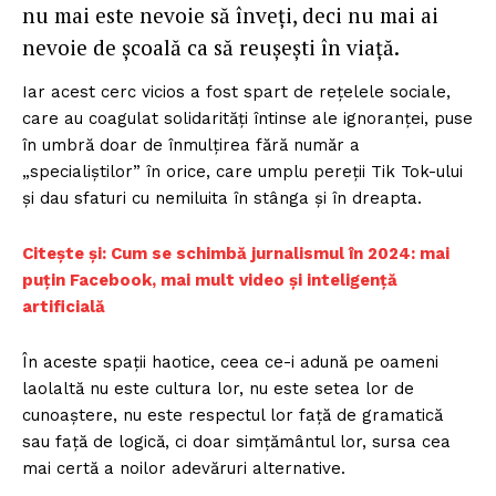
nu mai este nevoie să înveți, deci nu mai ai
nevoie de școală ca să reușești în viață.
Iar acest cerc vicios a fost spart de rețelele sociale,
care au coagulat solidarități întinse ale ignoranței, puse
în umbră doar de înmulțirea fără număr a
„specialiștilor” în orice, care umplu pereții Tik Tok-ului
și dau sfaturi cu nemiluita în stânga și în dreapta.
Citește și: Cum se schimbă jurnalismul în 2024: mai
puțin Facebook, mai mult video și inteligență
artificială
În aceste spații haotice, ceea ce-i adună pe oameni
laolaltă nu este cultura lor, nu este setea lor de
cunoaștere, nu este respectul lor față de gramatică
sau față de logică, ci doar simțământul lor, sursa cea
mai certă a noilor adevăruri alternative.