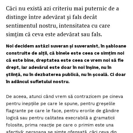
Căci nu există azi criteriu mai puternic de a
distinge între adevărat și fals decât
sentimentul nostru, intensitatea cu care
simțim că ceva este adevărat sau fals.
Noi decidem astăzi suveran și suveranist, în șabloane
construite de alții, că binele este ceea ce simțim noi
că este bine, dreptatea este ceea ce vrem noi să fie
drept, iar adevărul este doar în noi înșine, nu în
știință, nu în dezbaterea publică, nu în școală. Ci doar
în adâncul sufletului nostru.
De aceea, atunci când vrem să contrazicem pe cineva
pentru inepțiile pe care le spune, pentru greșelile
flagrante pe care le face, pentru erorile de gândire
logică sau pentru calitatea execrabilă a gramaticii
folosite, prima reacție pe care o primim este una
afectivă: persoana se simte ofensată, căci ceva din