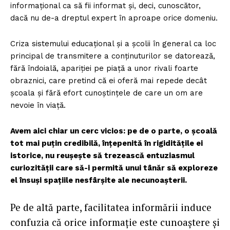
informațional ca să fii informat și, deci, cunoscător,
dacă nu de-a dreptul expert în aproape orice domeniu.
Criza sistemului educațional și a școlii în general ca loc
principal de transmitere a conținuturilor se datorează,
fără îndoială, apariției pe piață a unor rivali foarte
obraznici, care pretind că ei oferă mai repede decât
școala și fără efort cunoștințele de care un om are
nevoie în viață.
Avem aici chiar un cerc vicios: pe de o parte, o școală
tot mai puțin credibilă, înțepenită în rigiditățile ei
istorice, nu reușește să trezească entuziasmul
curiozității care să-i permită unui tânăr să exploreze
el însuși spațiile nesfârșite ale necunoașterii.
Pe de altă parte, facilitatea informării induce
confuzia că orice informație este cunoaștere și