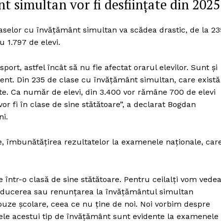
t simultan vor fi desființate din 2025
Proiecte editoriale
Rețea
selor cu învățământ simultan va scădea drastic, de la 23
Contact
u 1.797 de elevi.
iect
 HOUSE
ort, astfel încât să nu fie afectat orarul elevilor. Sunt și
NIA
ment. Din 235 de clase cu învățământ simultan, care există
ate. Ca număr de elevi, din 3.400 vor rămâne 700 de elevi
vor fi în clase de sine stătătoare”, a declarat Bogdan
ni.
le, îmbunătățirea rezultatelor la examenele naționale, car
 într-o clasă de sine stătătoare. Pentru ceilalți vom vede
reducerea sau renunțarea la învățământul simultan
e școlare, ceea ce nu ține de noi. Noi vorbim despre
itele acestui tip de învățământ sunt evidente la examenele