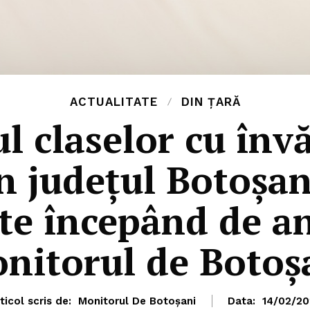
ACTUALITATE
DIN ȚARĂ
l claselor cu înv
n județul Botoșani
te începând de anu
nitorul de Botoș
ticol scris de:
Monitorul De Botoșani
Data:
14/02/20