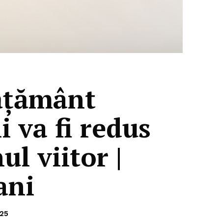
ățământ
 va fi redus
l viitor |
ani
25