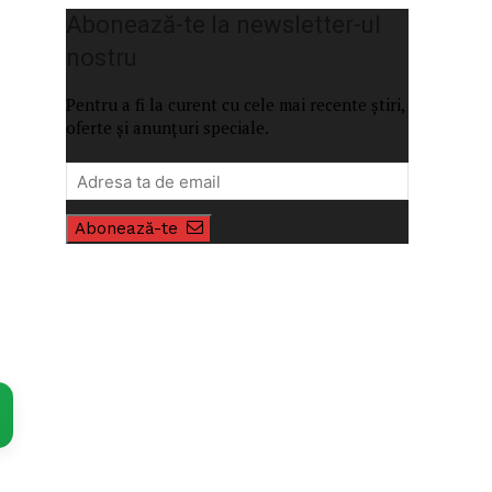
Abonează-te la newsletter-ul
nostru
Pentru a fi la curent cu cele mai recente știri,
oferte și anunțuri speciale.
Abonează-te