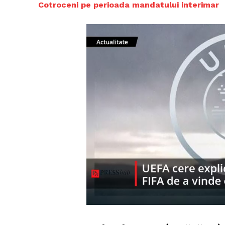
Cotroceni pe perioada mandatului interimar