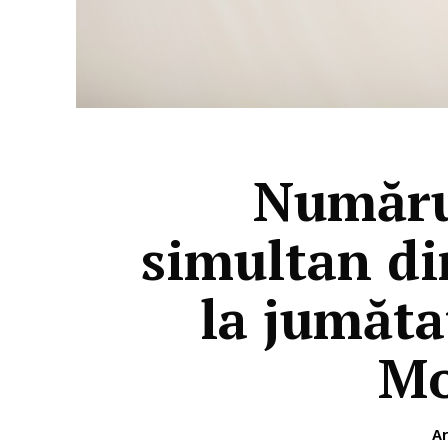
Număru
simultan di
la jumăta
Mo
Ar