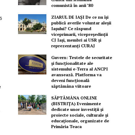
comunistă în anii ’80
ZIARUL DE IAȘI De ce nu își
5
publică averile voluntar aleșii
Iașului? Ce răspund
viceprimarii, vicepreședinții
CJ Iași, membri ai USR și
reprezentanți CURAJ
Guvern: Testele de securitate
și funcționalitate ale
sistemului e-Terra al ANCPI
avansează. Platforma va
deveni funcțională
săptămâna viitoare
e
SĂPTĂMÂNA ONLINE
(BISTRIȚA) Evenimente
dedicate unor investiții și
a
proiecte sociale, culturale și
educaționale, organizate de
Primăria Teaca