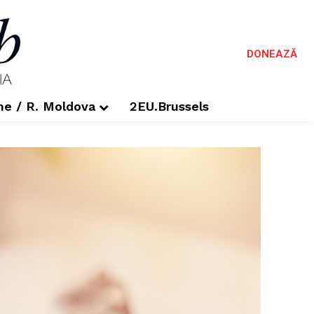
DONEAZĂ
me / R. Moldova
2EU.Brussels