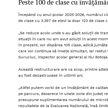
Peste 100 de clase cu învățămân
Începând cu anul școlar 2025-2026, numărul cla
de clase cu 3.397 de elevi la doar 123 de clase c
Un pro
FREEDOM
„Se reduce acolo unde s-au găsit soluții de transp
ROMÂ
situații în care nu am avut soluții în acest mo
în prezent, vor dispărea 105 clase, adică jumăt
care vor continua să învețe simultan, iar restul 
Suruciuc, inspector școlar general al ISJ Botoșa
Această restructurare are ca scop, printre alte
au fost dezastruoase în ultimii ani.
„Altfel putem vorbi de un învățământ de calitate
pe parcurs, deoarece în unele zone din județ 
presupune suplimentarea numărului de microbuz
rezultatele de la Evaluarea Națională, însă lim