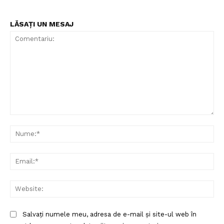
LĂSAȚI UN MESAJ
Comentariu:
Nu
Ema
Web
Salvați numele meu, adresa de e-mail și site-ul web în