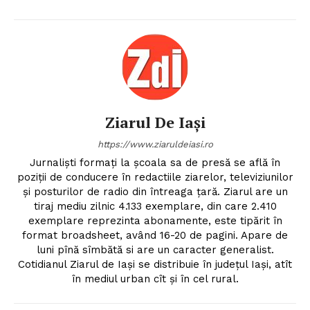
Ziarul De Iași
https://www.ziaruldeiasi.ro
Jurnalişti formaţi la şcoala sa de presă se află în
poziţii de conducere în redactiile ziarelor, televiziunilor
şi posturilor de radio din întreaga ţară. Ziarul are un
tiraj mediu zilnic 4.133 exemplare, din care 2.410
exemplare reprezinta abonamente, este tipărit în
format broadsheet, având 16-20 de pagini. Apare de
luni pînă sîmbătă si are un caracter generalist.
Cotidianul Ziarul de Iaşi se distribuie în judeţul Iaşi, atît
în mediul urban cît şi în cel rural.