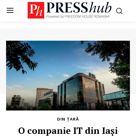
DIN ȚARĂ
O companie IT din Iași