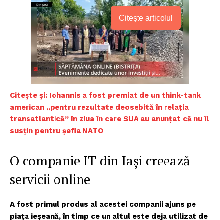
Citește articolul
C
itește și: Iohannis a fost premiat de un think-tank
american „pentru rezultate deosebită în relația
transatlantică” în ziua în care SUA au anunțat că nu îl
susțin pentru șefia NATO
O companie IT din Iași creează
servicii online
A fost primul produs al acestei companii ajuns pe
piaţa ieşeană, în timp ce un altul este deja utilizat de