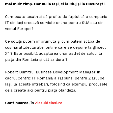
mai mult timp. Dar nu la Iaşi, ci la Cluj şi la Bucureşti.
Cum poate localnicii să profite de faptul că o companie
IT din Iași creează serviciie online pentru SUA sau din
vestul Europei?
Ce soluţii putem împrumuta şi cum putem scăpa de
coşmarul „declaraţiei online care se depune la ghişeul
X” ? Este posibilă adaptarea unor astfel de soluţii la
piaţa din România şi cât ar dura ?
Robert Dumitru, Business Development Manager în
cadrul Centric IT România a răspuns, pentru Ziarul de
Iaşi, la aceste întrebări, folosind ca exemplu produsele
deja create aici pentru piaţa olandeză.
Continuarea, în
Z
iaruldeiasi.ro