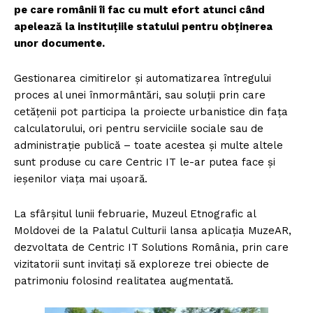
pe care românii îi fac cu mult efort atunci când
apelează la instituţiile statului pentru obţinerea
unor documente.
Gestionarea cimitirelor şi automatizarea întregului
proces al unei înmormântări, sau soluţii prin care
cetăţenii pot participa la proiecte urbanistice din faţa
calculatorului, ori pentru serviciile sociale sau de
administraţie publică – toate acestea şi multe altele
sunt produse cu care Centric IT le-ar putea face şi
ieşenilor viaţa mai uşoară.
La sfârşitul lunii februarie, Muzeul Etnografic al
Moldovei de la Palatul Culturii lansa aplicaţia MuzeAR,
dezvoltata de Centric IT Solutions România, prin care
vizitatorii sunt invitaţi să exploreze trei obiecte de
patrimoniu folosind realitatea augmentată.