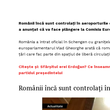
Românii încă sunt controlați în aeroporturil
a anunțat că va face plângere la Comisia Eur
România a intrat oficial în Schengen cu granițel
europarlamentarul Vlad Gheorghe arată că români
țări care fac parte din spațiul de liberă circulați
Citește și: Sfârșitul erei Erdoğan? Ce înseam
partidul președintelui
Românii încă sunt controlați î