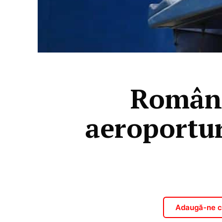
Românii
aeroportur
Adaugă-ne ca