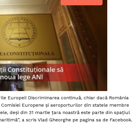
rile Europei! Discriminarea continuă, chiar dacă România
le Comisiei Europene și aeroporturilor din statele membre
PRESShub
le, deși din 31 martie țara noastră este parte din spațiul
maritimă”, a scris Vlad Gheorghe pe pagina sa de Facebook
Despre noi / Echipa