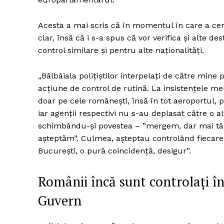
Acesta a mai scris că în momentul în care a cerut
clar, însă că i s-a spus că vor verifica și alte d
control similare și pentru alte naționalități.
„Bâlbâiala polițiștilor interpelați de către mine
acțiune de control de rutină. La insistențele mel
doar pe cele românești, însă în tot aeroportul, 
iar agenții respectivi nu s-au deplasat către o a
schimbându-și povestea – ”mergem, dar mai târz
așteptăm”. Culmea, așteptau controlând fiecare
București, o pură coincidență, desigur”.
Românii încă sunt controlați în
Guvern