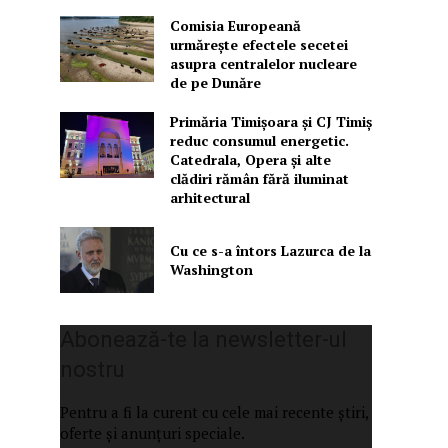
Comisia Europeană
urmărește efectele secetei
asupra centralelor nucleare
de pe Dunăre
Primăria Timișoara şi CJ Timiș
reduc consumul energetic.
Catedrala, Opera şi alte
clădiri rămân fără iluminat
arhitectural
Cu ce s-a întors Lazurca de la
Washington
Abonează-te la newsletter-ul
nostru
Pentru a fi la curent cu cele mai recente știri,
oferte și anunțuri speciale.