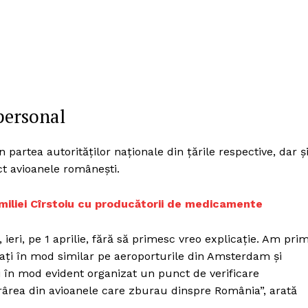
personal
partea autorităților naționale din țările respective, dar ș
ct avioanele românești.
amiliei Cîrstoiu cu producătorii de medicamente
, ieri, pe 1 aprilie, fără să primesc vreo explicație. Am prim
ați în mod similar pe aeroporturile din Amsterdam și
i în mod evident organizat un punct de verificare
rârea din avioanele care zburau dinspre România”, arată