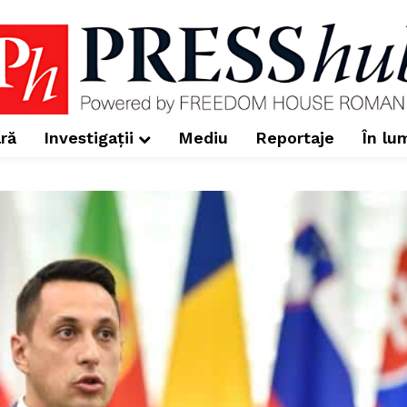
ră
Investigații
Mediu
Reportaje
În lu