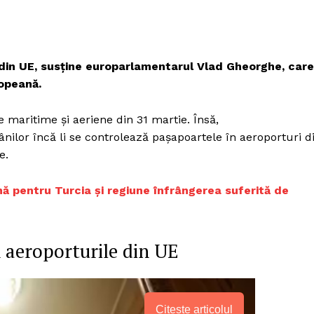
e din UE, susține europarlamentarul Vlad Gheorghe, care
opeană.
e maritime și aeriene din 31 martie. Însă,
lor încă li se controlează pașapoartele în aeroporturi d
e.
nă pentru Turcia și regiune înfrângerea suferită de
n aeroporturile din UE
Citește articolul