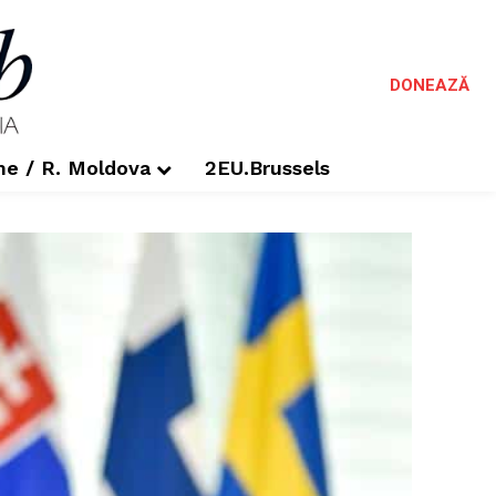
DONEAZĂ
me / R. Moldova
2EU.Brussels