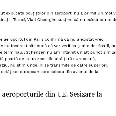
 explicații polițiștilor din aeroport, nu a primit un motiv
estinații. Totuși, Vlad Gheorghe susține că nu există punte d
 pe aeroportul din Paris confirmă că nu a existat vreo
e au încercat să spună că vor verifica și alte destinații, n
pe terminalul Schengen nu am întâlnit un alt punct similar
ltă poartă de la un zbor din altă țară europeană,
iu, nu știm unde, ni se transmite de către superiori,
 cetățean european care cobora din avionul de la
 aeroporturile din UE. Sesizare la