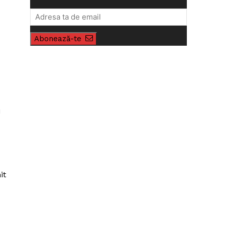
Abonează-te
i
it