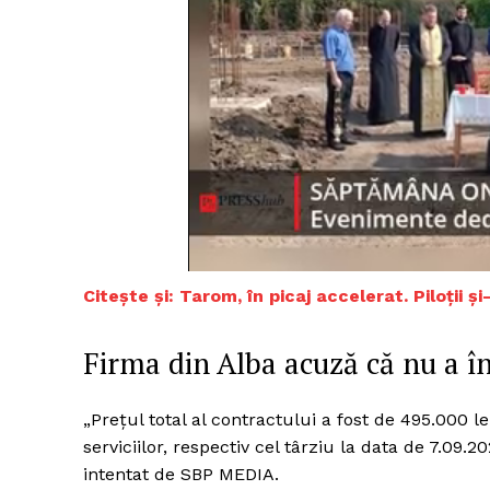
Citește și: Tarom, în picaj accelerat. Piloții și
Firma din Alba acuză că nu a î
„Preţul total al contractului a fost de 495.000 l
serviciilor, respectiv cel târziu la data de 7.09.
intentat de SBP MEDIA.