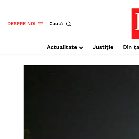
Caută
DESPRE NOI
Actualitate
Justiție
Din ța