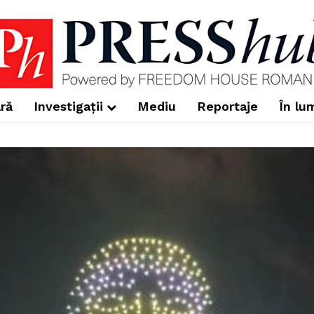
ră
Investigații
Mediu
Reportaje
În lu