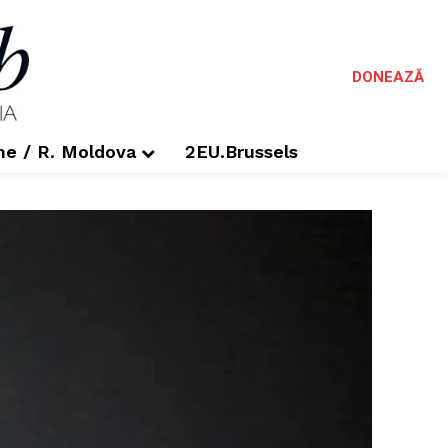
DONEAZĂ
me / R. Moldova
2EU.Brussels