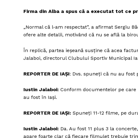
Firma din Alba a spus că a executat tot ce pr
„Normal că l-am respectat”, a afirmat Sergiu Bă
Un pro
ofere alte detalii, motivând că nu se află la biro
FREEDOM
ROMÂ
În replică, partea ieșeană susține că acea factu
Jalaboi, directorul Clubului Sportiv Municipal Ia
REPORTER DE IAȘI
: Dvs. spuneți că nu au fost p
Iustin Jalaboi:
Conform documentelor pe care le
au fost în Iași.
REPORTER DE IAȘI:
Spuneți 11-12 filme, pe dura
Iustin Jalaboi:
Da. Au fost 11 plus 3 la concerte
apare foarte clar că fiecare filmuleț trebuie trim