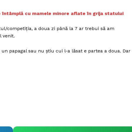
e întâmplă cu mamele minore aflate în grija statului
tul/competiția, a doua zi până la 7 ar trebui să am
 venit.
cu un papagal sau nu știu cui l-a lăsat e partea a doua. Dar