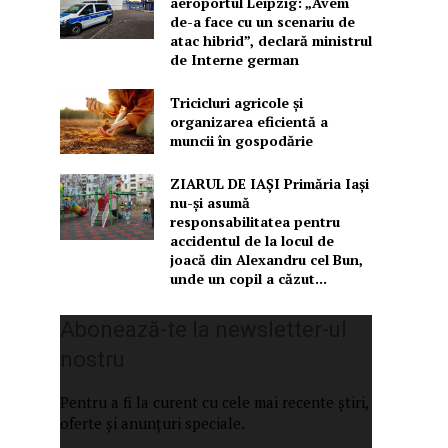
aeroportul Leipzig: „Avem
de-a face cu un scenariu de
atac hibrid”, declară ministrul
de Interne german
Tricicluri agricole și
organizarea eficientă a
muncii în gospodărie
ZIARUL DE IAȘI Primăria Iași
nu-și asumă
responsabilitatea pentru
accidentul de la locul de
joacă din Alexandru cel Bun,
unde un copil a căzut...
Abonează-te la newsletter-ul
nostru
Pentru a fi la curent cu cele mai recente știri,
oferte și anunțuri speciale.