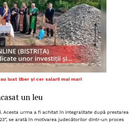
-au luat liber și cer salarii mai mari
ncasat un leu
PRESShub
ei. Acesta urma a fi achitat în integralitate după prestarea
2023”, se arată în motivarea judecătorilor dintr-un proces
Despre noi / Echipa