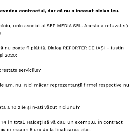
Proiecte editoriale
evedea contractul, dar că nu a încasat niciun leu.
Rețea
Contact
cioiu, unic asociat al SBP MEDIA SRL. Acesta a refuzat să
iect
u.
 HOUSE
NIA
ră nu poate fi plătită. Dialog REPORTER DE IAȘI – Iustin
și 2020:
restate serviciile?
 am, nu. Nici măcar reprezentanții firmei respective nu
ta a 10 zile și n-ați văzut niciunul?
, 14 în total. Haideți să vă dau un exemplu. În contract
is în maxim 8 ore de la finalizarea zilei.